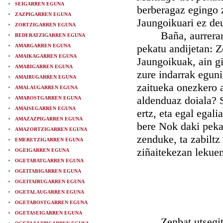
SEIGARREN EGUNA
berberagaz egingo 
ZAZPIGARREN EGUNA
Jaungoikuari ez de
ZORTZIGARREN EGUNA
Baña, aurrerantzia
BEDERATZIGARREN EGUNA
pekatu andijetan: 
AMARGARREN EGUNA
AMAIKAGARREN EGUNA
Jaungoikuak, ain g
AMABIGARREN EGUNA
zure indarrak eguni
AMAIRUGARREN EGUNA
zaitueka onezkero a
AMALAUGARREN EGUNA
aldenduaz doiala? Sa
AMABOSTGARREN EGUNA
AMAISEGARREN EGUNA
ertz, eta egal egal
AMAZAZPIGARREN EGUNA
bere Nok daki peka
AMAZORTZIGARREN EGUNA
zenduke, ta zabiltz
EMERETZIGARREN EGUNA
ziñaitekezan lekuen
OGEIGARREN EGUNA
OGETABATGARREN EGUNA
OGEITABIGARREN EGUNA
OGEITAIRUGARREN EGUNA
OGETALAUGARREN EGUNA
OGETABOSTGARREN EGUNA
OGETASEIGARREN EGUNA
Zenbat utsegitek, 