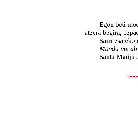
Egon beti modu on
atzera begira, ezpa
Sarri esateko er
Munda me ab o
Santa Marija Jaun