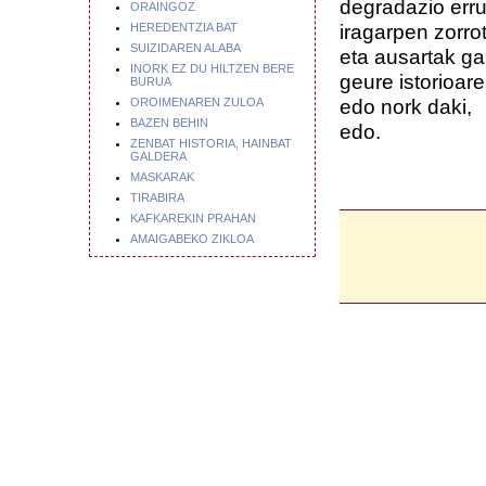
degradazio err
ORAINGOZ
iragarpen zorr
HEREDENTZIA BAT
SUIZIDAREN ALABA
eta ausartak ga
INORK EZ DU HILTZEN BERE
geure istorioar
BURUA
edo nork daki,
OROIMENAREN ZULOA
BAZEN BEHIN
edo.
ZENBAT HISTORIA, HAINBAT
GALDERA
MASKARAK
TIRABIRA
KAFKAREKIN PRAHAN
AMAIGABEKO ZIKLOA