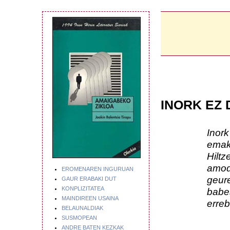
INORK EZ 
Inork ez du
emakume ba
Hiltzen du
amodio bat
EROMENAREN INGURUAN
geure biluz
GAUR ERABAKI DUT
KONPLIZITATEA
babesgabet
MAINDIREEN USAINA
errebelatz
BELAUNALDIAK
SUSMOPEAN
ANDRE BATEN KEZKAK