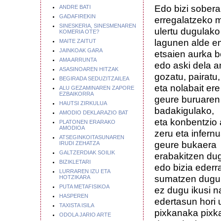
Edo bizi sober
ANDRE BATI
GADAFIREKIN
erregalatzeko
SINESKERIA, SINESMENAREN
ulertu dugulako
KOMERIA OTE?
lagunen alde e
MAITE ZAITUT
JAINKOAK GARA
etsaien aurka b
AMA ARRUNTA
edo aski dela a
ASASINOAREN HITZAK
gozatu, pairatu
BEGIRADA SEDUZITZAILEA
eta nolabait ere
ALU GEZAMINAREN ZAPORE
EZBAIKORRA
geure buruaren
HAUTSI ZIRKULUA
badakigulako,
AMODIO DEKLARAZIO BAT
eta konbentzio 
PLATONEN ERARAKO
AMODIOA
zeru eta infern
ATSEGINKOITASUNAREN
geure bukaera
IRUDI ZEHATZA
GALTZERDIAK SOILIK
erabakitzen du
BIZIKLETARI
edo bizia ederr
LURRAREN IZU ETA
sumatzen dugu
HOTZIKARA
PUTA METAFISIKOA
ez dugu ikusi n
HASPEREN
edertasun hori 
TAXISTA ISILA
pixkanaka pixk
ODOLA JARIO ARTE