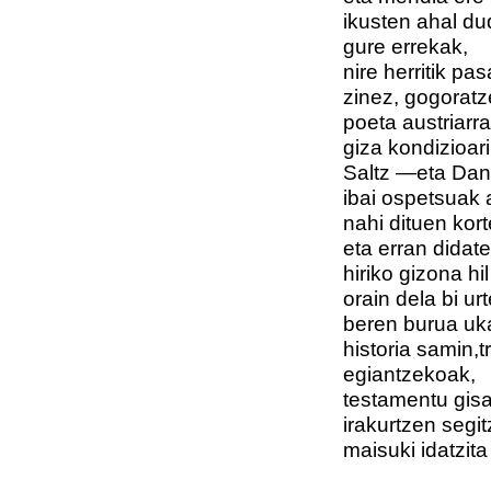
ikusten ahal d
gure errekak,
nire herritik pa
zinez, gogoratz
poeta austriarr
giza kondizioari
Saltz —eta Da
ibai ospetsuak
nahi dituen kor
eta erran didate
hiriko gizona hil
orain dela bi urt
beren burua uk
historia samin,
egiantzekoak,
testamentu gisa
irakurtzen segi
maisuki idatzita 