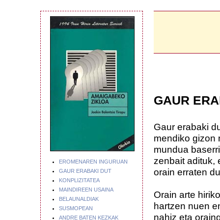
GAUR ERA
Gaur erabaki du
mendiko gizon n
mundua baserri
zenbait adituk, 
EROMENAREN INGURUAN
orain erraten d
GAUR ERABAKI DUT
KONPLIZITATEA
MAINDIREEN USAINA
Orain arte hirik
BELAUNALDIAK
hartzen nuen e
SUSMOPEAN
nahiz eta oraing
ANDRE BATEN KEZKAK