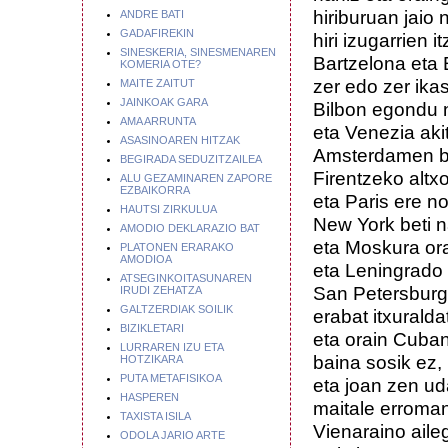
hiriburuan jaio 
ANDRE BATI
GADAFIREKIN
hiri izugarrien i
SINESKERIA, SINESMENAREN
Bartzelona eta
KOMERIA OTE?
zer edo zer ikas
MAITE ZAITUT
JAINKOAK GARA
Bilbon egondu 
AMA ARRUNTA
eta Venezia akit
ASASINOAREN HITZAK
Amsterdamen b
BEGIRADA SEDUZITZAILEA
Firentzeko altxo
ALU GEZAMINAREN ZAPORE
EZBAIKORRA
eta Paris ere no
HAUTSI ZIRKULUA
New York beti n
AMODIO DEKLARAZIO BAT
eta Moskura ora
PLATONEN ERARAKO
AMODIOA
eta Leningrado
ATSEGINKOITASUNAREN
San Petersburg
IRUDI ZEHATZA
GALTZERDIAK SOILIK
erabat itxuralda
BIZIKLETARI
eta orain Cuban
LURRAREN IZU ETA
baina sosik ez,
HOTZIKARA
PUTA METAFISIKOA
eta joan zen ud
HASPEREN
maitale erroman
TAXISTA ISILA
Vienaraino aileg
ODOLA JARIO ARTE