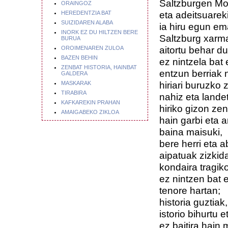
Saltzburgen Moz
ORAINGOZ
eta adeitsuarek
HEREDENTZIA BAT
SUIZIDAREN ALABA
ia hiru egun e
INORK EZ DU HILTZEN BERE
Saltzburg xarm
BURUA
aitortu behar du
OROIMENAREN ZULOA
BAZEN BEHIN
ez nintzela bat
ZENBAT HISTORIA, HAINBAT
entzun berriak
GALDERA
hiriari buruzko 
MASKARAK
TIRABIRA
nahiz eta lande
KAFKAREKIN PRAHAN
hiriko gizon ze
AMAIGABEKO ZIKLOA
hain garbi eta a
baina maisuki,
bere herri eta 
aipatuak zizkid
kondaira tragi
ez nintzen bat e
tenore hartan;
historia guztiak,
istorio bihurtu e
ez baitira hain 