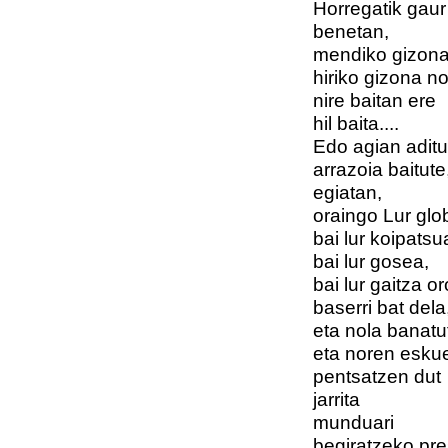
Horregatik gaur
benetan,
mendiko gizona
hiriko gizona no
nire baitan ere
hil baita....
Edo agian aditu
arrazoia baitute
egiatan,
oraingo Lur glo
bai lur koipatsu
bai lur gosea,
bai lur gaitza or
baserri bat dela
eta nola banatu
eta noren esku
pentsatzen dut
jarrita
munduari
begiratzeko pre