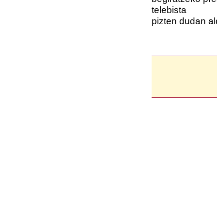
telebista
pizten dudan al