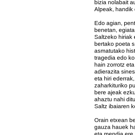
bizia nolabait a
Alpeak, handik 
Edo agian, pent
benetan, egiata
Saltzeko hiriak 
bertako poeta 
asmatutako hist
tragedia edo ko
hain zorrotz et
adierazita sine
eta hiri ederrak,
zaharkituriko p
bere ajeak ezku
ahaztu nahi ditu
Saltz ibaiaren k
Orain etxean ber
gauza hauek h
eta mendia ere l