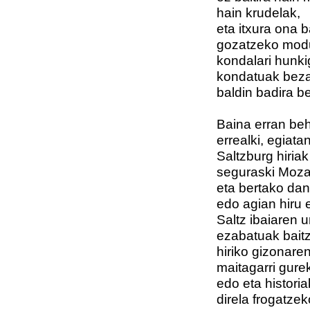
hain krudelak,
eta itxura ona 
gozatzeko modu
kondalari hunki
kondatuak bez
baldin badira be
Baina erran beh
errealki, egiatan
Saltzburg hiriak
seguraski Moza
eta bertako dan
edo agian hiru 
Saltz ibaiaren 
ezabatuak baitz
hiriko gizonaren
maitagarri gure
edo eta historiak
direla frogatzek