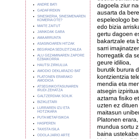
dagoela ziur na
ANDRE BATI
GADAFIREKIN
ausarta da ber
SINESKERIA, SINESMENAREN
espeleologo ber
KOMERIA OTE?
edo bizia arris
MAITE ZAITUT
JAINKOAK GARA
gertu dagoen es
AMA ARRUNTA
bakartzale eta b
ASASINOAREN HITZAK
sarri imajinatze
BEGIRADA SEDUZITZAILEA
horregatik da s
ALU GEZAMINAREN ZAPORE
EZBAIKORRA
geure idilioa,
HAUTSI ZIRKULUA
burutik burura 
AMODIO DEKLARAZIO BAT
kontzientzia tel
PLATONEN ERARAKO
AMODIOA
mendia eta men
ATSEGINKOITASUNAREN
atsegin izpiritual
IRUDI ZEHATZA
GALTZERDIAK SOILIK
aztarna fisiko e
BIZIKLETARI
uzten ez dituen
LURRAREN IZU ETA
maitasun uniber
HOTZIKARA
PUTA METAFISIKOA
Platonen erara,
HASPEREN
mundua sortu z
TAXISTA ISILA
baina ustekab
ODOLA JARIO ARTE