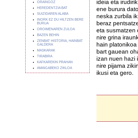
ideia eta irudir
ORAINGOZ
ene burura dat
HEREDENTZIA BAT
SUIZIDAREN ALABA
neska zurbila i
INORK EZ DU HILTZEN BERE
beraz pentsatze
BURUA
eta susmatzen 
OROIMENAREN ZULOA
BAZEN BEHIN
nire grina iraun
ZENBAT HISTORIA, HAINBAT
hain platonikoa
GALDERA
bart gauean oh
MASKARAK
TIRABIRA
izan nuen hazi 
KAFKAREKIN PRAHAN
nire pijama zik
AMAIGABEKO ZIKLOA
ikusi eta gero.