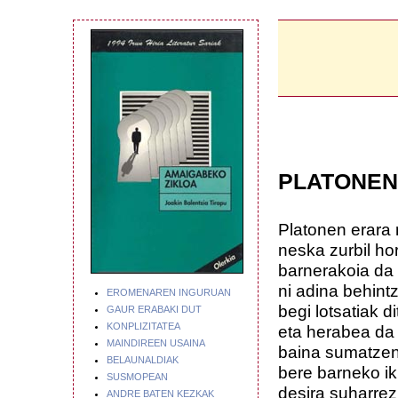
PLATONEN
Platonen erara 
neska zurbil hor
barnerakoia da
ni adina behintz
EROMENAREN INGURUAN
begi lotsatiak di
GAUR ERABAKI DUT
KONPLIZITATEA
eta herabea da 
MAINDIREEN USAINA
baina sumatzen
BELAUNALDIAK
bere barneko 
SUSMOPEAN
desira suharrez
ANDRE BATEN KEZKAK