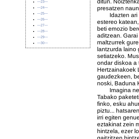
ditun. Noiztenk
—23—
presatzen naun
—24—
—25—
Idazten ari na
—26—
estereo katean,
—27—
beti emozio ber
—28—
aditzean. Garai
—29—
maltzurrek gure
—30—
lantzurda laino 
setiatzeko. Mus
ondar diskoa a 
Hertzainakoek 
gaudezkeen, beti
noski, Baduna K
Imagina nezan,
Tabako paketeti
finko, esku ahur
piztu... hatsare
irri egiten gen
eztakinat zein 
hintzela, ezer l
gaitzitzen hintz