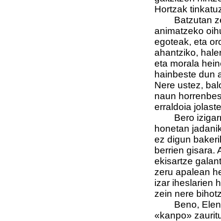
Hortzak tinkatu
Batzutan zeharo
animatzeko oihu
egoteak, eta oro
ahantziko, hale
eta morala hei
hainbeste dun a
Nere ustez, balo
naun horrenbest
erraldoia jolast
Bero izigarriak
honetan jadanik
ez digun bakeri
berrien gisara. 
ekisartze galant
zeru apalean he
izar iheslarien 
zein nere bihot
Beno, Elena mai
«kanpo» zaurit