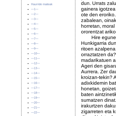
dun. Urrats zal
Haurride maiteak
gainera igotzea 
—1—
ote den eroriko
—2—
—3—
zabalean, oinak 
—4—
horretan, moral
—5—
ororentzat arik
—6—
Hire egunerok
—7—
Hunkigarria dun
—8—
ritoen azalpena
—9—
—10—
orraztatzen da
—11—
madarikatuen 
—12—
Ageri den gisar
—13—
Aurrera. Zer d
—14—
kroizan-tekin? 
—15—
adixkidemin bat
—16—
honetan, goizeta
—17—
—18—
baten aintzinet
—19—
sumatzen dinat.
—20—
irakurtzen daku
—21—
zigarreten eta 
—22—