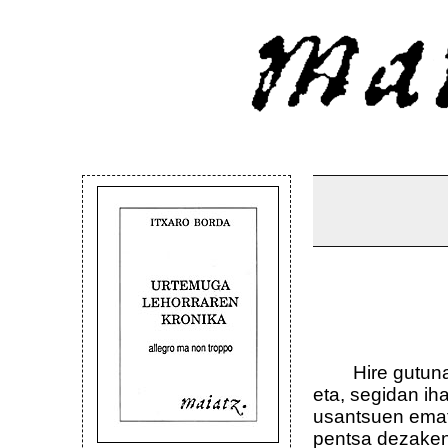
Hire gutuna, E
eta, segidan ih
usantsuen emate
pentsa dezakena