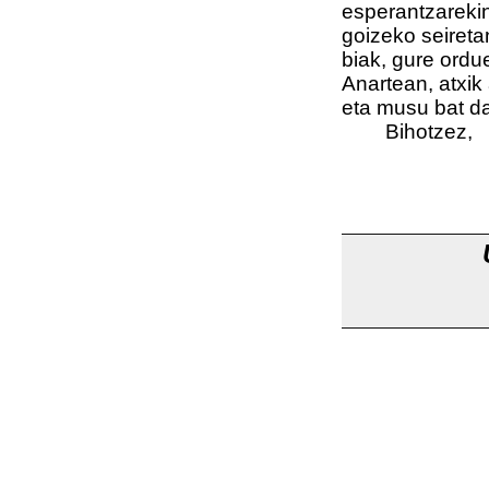
esperantzarekin
goizeko seireta
biak, gure ordue
Anartean, atxi
eta musu bat d
Bihotzez,