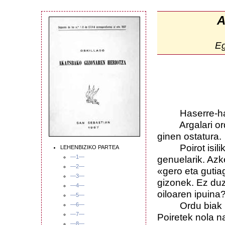
A
E
Haserre-haserr
Argalari ordu 
ginen ostatura.
Poirot isilik 
LEHENBIZIKO PARTEA
—1—
genuelarik. Az
—2—
«gero eta gutia
—3—
gizonek. Ez duz
—4—
oiloaren ipuina?
—5—
Ordu biak hoge
—6—
—7—
Poiretek nola n
—8—