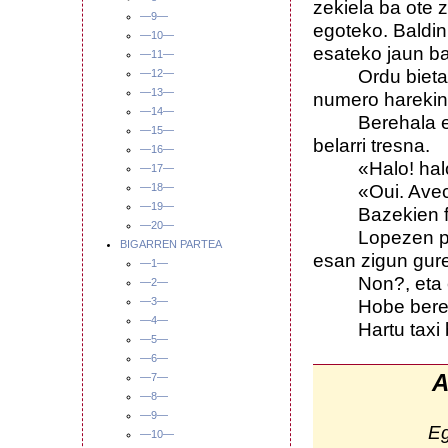
zekiela ba ote 
—9—
egoteko. Baldin
—10—
esateko jaun ba
—11—
Ordu bietan k
—12—
—13—
numero harekin
—14—
Berehala eman
—15—
belarri tresna.
—16—
«Halo! halo! 
—17—
«Oui. Avec qui 
—18—
—19—
Bazekien fran
—20—
Lopezen partez
BIGARREN PARTEA
esan zigun gure
—1—
Non?, eta edo
—2—
—3—
Hobe bere etxe
—4—
Hartu taxi ba
—5—
—6—
A
—7—
—8—
—9—
E
—10—