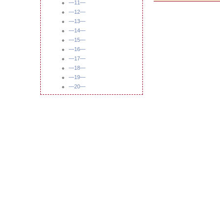
—11—
—12—
—13—
—14—
—15—
—16—
—17—
—18—
—19—
—20—