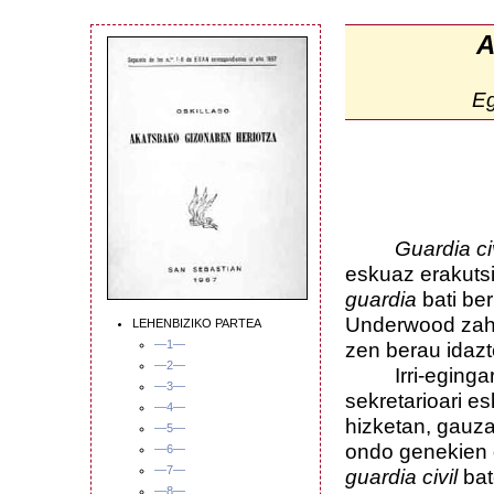
A
E
Guardia civ
eskuaz erakutsi
guardia
bati be
Underwood zahar
LEHENBIZIKO PARTEA
—1—
zen berau idazt
—2—
Irri-egingarri
—3—
sekretarioari es
—4—
hizketan, gauza
—5—
ondo genekien g
—6—
—7—
guardia civil
bat
—8—