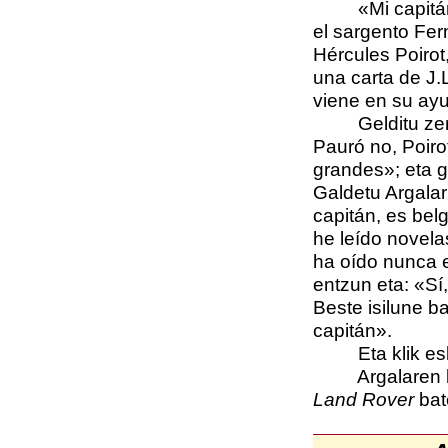
«Mi capitán», 
el sargento Fer
Hércules Poirot
una carta de J.
viene en su ay
Gelditu zen isi
Pauró no, Poiro
grandes»;
eta 
Galdetu Argalari
capitán, es bel
he leído novela
ha oído nunca 
entzun eta: «Sí,
Beste isilune ba
capitán».
Eta klik eskeg
Argalaren bita
Land Rover
bat