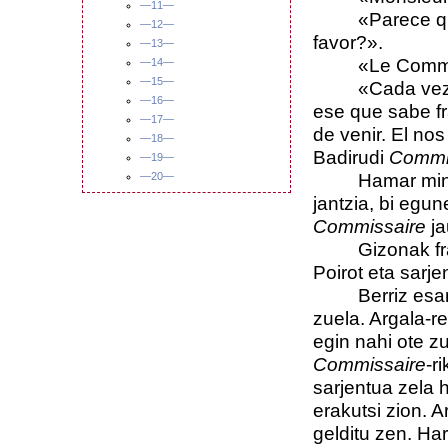
—11—
«Parece que di
—12—
favor?».
—13—
«Le Commissa
—14—
—15—
«Cada vez lo 
—16—
ese que sabe fr
—17—
de venir. El nos
—18—
Badirudi
Commi
—19—
Hamar minutu i
—20—
jantzia, bi egun
Commissaire
j
Gizonak frants
Poirot eta sarjen
Berriz esan 
zuela. Argala-r
egin nahi ote zu
Commissaire
-r
sarjentua zela 
erakutsi zion. A
gelditu zen. Har