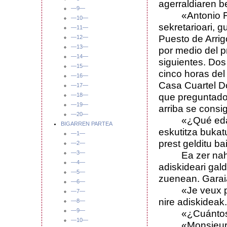
agerraldiaren be
—9—
«Antonio Fer
—10—
sekretarioari, 
—11—
Puesto de Arrig
—12—
—13—
por medio del p
—14—
siguientes. Dos
—15—
cinco horas del
—16—
Casa Cuartel Do
—17—
que preguntado 
—18—
—19—
arriba se consig
—20—
«¿Qué edad ti
BIGARREN PARTEA
eskutitza bukat
—1—
prest gelditu ba
—2—
—3—
Ea zer nahi ot
—4—
adiskideari gal
—5—
zuenean. Garai
—6—
«Je veux parl
—7—
nire adiskideak.
—8—
—9—
«¿Cuántos añ
—10—
«Monsieur le