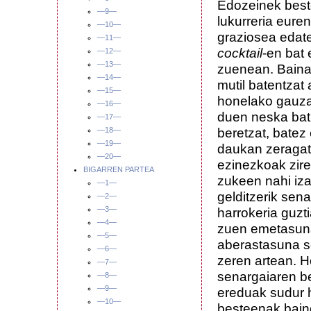
Edozeinek beste
—9—
lukurreria eure
—10—
graziosea edat
—11—
cocktail
-en bat
—12—
—13—
zuenean. Baina
—14—
mutil batentzat 
—15—
honelako gauza 
—16—
duen neska bati
—17—
beretzat, batez 
—18—
—19—
daukan zeragati
—20—
ezinezkoak zire
BIGARREN PARTEA
zukeen nahi iza
—1—
gelditzerik se
—2—
—3—
harrokeria guzt
—4—
zuen emetasunar
—5—
aberastasuna s
—6—
zeren artean. 
—7—
senargaiaren b
—8—
—9—
ereduak sudur h
—10—
besteenak bain