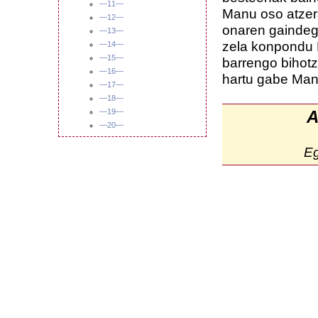
—11—
Manu oso atzer
—12—
onaren gaindegi
—13—
zela konpondu M
—14—
—15—
barrengo bihot
—16—
hartu gabe Manu 
—17—
—18—
—19—
A
—20—
E