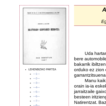
A
E
Uda hartan joa
bere automobile
bakarrik ibiltz
orduko ez zion 
LEHENBIZIKO PARTEA
—1—
garrantzitsuena
—2—
Manu kaikua i
—3—
orain ia-ia esk
—4—
jarraitzaile gai
—5—
besteen iritzie
—6—
—7—
Natirentzat. Ba
—8—