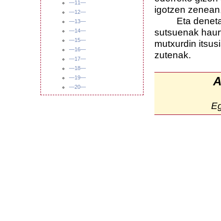
—11—
igotzen zenean, 
—12—
Eta denetatik 
—13—
sutsuenak haurt
—14—
—15—
mutxurdin itsus
—16—
zutenak.
—17—
—18—
—19—
A
—20—
E