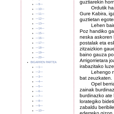
guztiarekin horn
—9—
Ordutik hasita
—10—
Gure Kabira, ig
—11—
guztietan egote
—12—
—13—
Lehen baino po
—14—
Poz handiko gauz
—15—
neska askoren be
—16—
postalak eta es
—17—
zitzaizkion gau
—18—
—19—
baino gauza poz
—20—
Arrigorrietara 
BIGARREN PARTEA
irabazitako luze
—1—
Lehengo nes
—2—
—3—
bat zeuzkaten.
—4—
Opel berrian h
—5—
zainak burdinaz
—6—
burdinazko ate 
—7—
lorategiko bidet
—8—
—9—
zabaldu beribil
—10—
ederreko gizon 