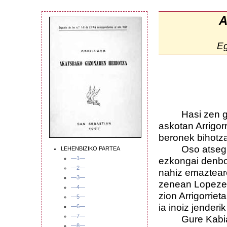
A
E
Hasi zen gero 
askotan Arrigorr
beronek bihotza 
Oso atsegingar
LEHENBIZIKO PARTEA
—1—
ezkongai denbor
—2—
nahiz emaztear
—3—
zenean Lopezek 
—4—
zion Arrigorrie
—5—
ia inoiz jenderi
—6—
—7—
Gure Kabia pr
—8—