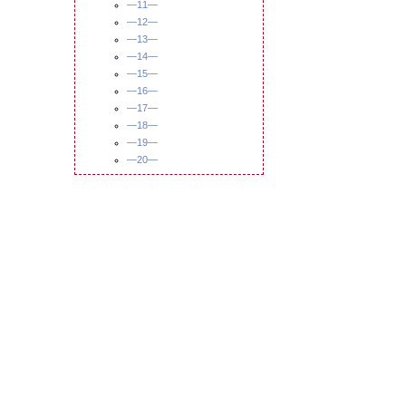
—11—
—12—
—13—
—14—
—15—
—16—
—17—
—18—
—19—
—20—