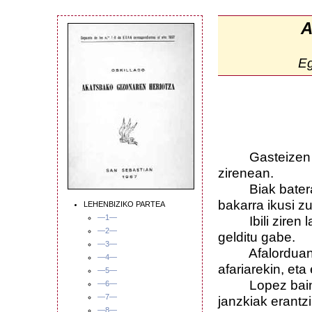
A
E
Gasteizen Hote
zirenean.
Biak batera lo
bakarra ikusi z
LEHENBIZIKO PARTEA
—1—
Ibili ziren las
—2—
gelditu gabe.
—3—
Afalorduan h
—4—
afariarekin, eta
—5—
Lopez bainuan 
—6—
—7—
janzkiak erantzi
—8—