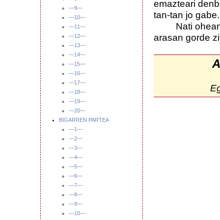
emazteari denb
—9—
tan-tan jo gabe.
—10—
Nati ohean ze
—11—
arasan gorde zi
—12—
—13—
—14—
A
—15—
—16—
—17—
E
—18—
—19—
—20—
BIGARREN PARTEA
—1—
—2—
—3—
—4—
—5—
—6—
—7—
—8—
—9—
—10—