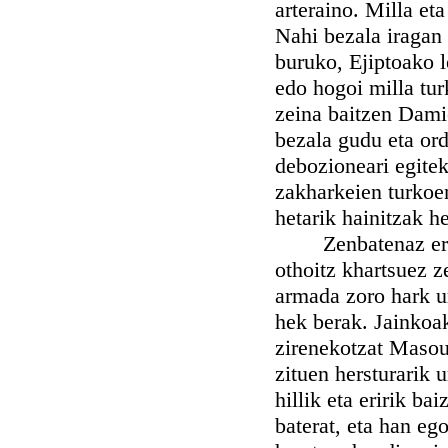
arteraino. Milla et
Nahi bezala iragan 
buruko, Ejiptoako l
edo hogoi milla tur
zeina baitzen Damie
bezala gudu eta or
debozioneari egitek
zakharkeien turkoe
hetarik hainitzak h
Zenbatenaz errege
othoitz khartsuez 
armada zoro hark u
hek berak. Jainkoak
zirenekotzat Masour
zituen hersturarik u
hillik eta eririk ba
baterat, eta han eg