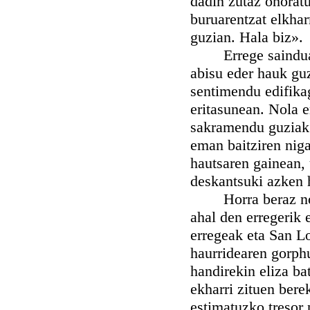
dadin zutaz ohoratu
buruarentzat elkhar
guzian. Hala biz».
Errege sainduak is
abisu eder hauk gu
sentimendu edifika
eritasunean. Nola 
sakramendu guziak 
eman baitziren niga
hautsaren gainean, 
deskantsuki azken h
Horra beraz nola 
ahal den erregerik 
erregeak eta San L
haurridearen gorphu
handirekin eliza ba
ekharri zituen bere
estimatuzko tresor 