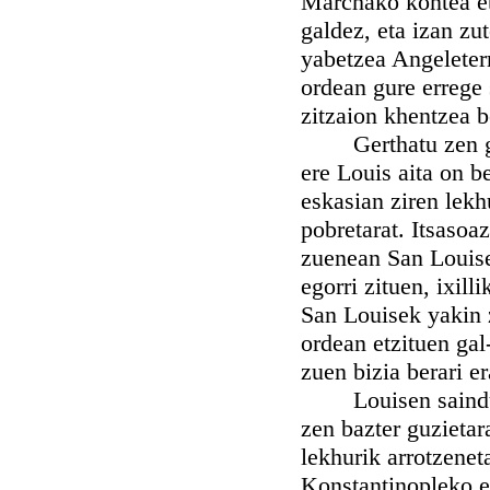
Marchako kontea et
galdez, eta izan z
yabetzea Angeleterr
ordean gure errege 
zitzaion khentzea b
Gerthatu zen gose
ere Louis aita on b
eskasian ziren lekh
pobretarat. Itsasoa
zuenean San Louis
egorri zituen, ixill
San Louisek yakin z
ordean etzituen gal-
zuen bizia berari e
Louisen saindutas
zen bazter guzieta
lekhurik arrotzenet
Konstantinopleko e