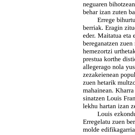
neguaren bihotzean,
behar izan zuten b
Errege bihurtu ze
berriak. Eragin zit
eder. Maitatua eta 
bereganatzen zuen 
hemezortzi urthetak
prestua korthe dist
allegerago nola yus
zezakeienean popul
zuen hetarik multzo
mahainean. Kharra z
sinatzen Louis Fran
lekhu hartan izan z
Louis ezkondu zen
Erregelatu zuen ber
molde edifikagarria