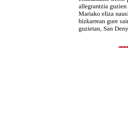
allegrantzia guzien
Mariako eliza naus
bizkarrean gure sai
guzietan, San Denys