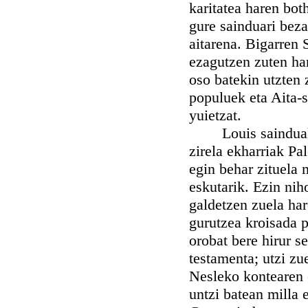
karitatea haren bot
gure sainduari beza
aitarena. Bigarren 
ezagutzen zuten har
oso batekin utzten 
populuek eta Aita-
yuietzat.
Louis sainduak d
zirela ekharriak Pa
egin behar zituela 
eskutarik. Ezin nih
galdetzen zuela ha
gurutzea kroisada p
orobat bere hirur 
testamenta; utzi z
Nesleko kontearen 
untzi batean milla 