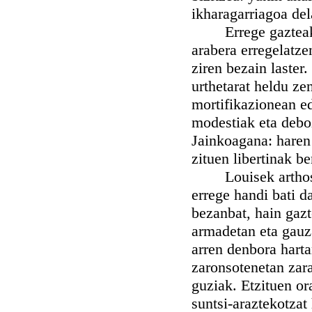
ikharagarriagoa de
Errege gazteak l
arabera erregelatze
ziren bezain laster
urthetarat heldu zen
mortifikazionean e
modestiak eta debo
Jainkoagana: haren 
zituen libertinak be
Louisek arthoski 
errege handi bati d
bezanbat, hain gazt
armadetan eta gauza
arren denbora harta
zaronsotenetan zar
guziak. Etzituen o
suntsi-araztekotzat