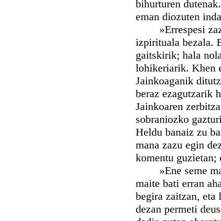
bihurturen dutenak.
eman diozuten indar
»Errespesi zazu E
izpirituala bezala.
gaitskirik; hala no
lohikeriarik. Khen 
Jainkoaganik ditutz
beraz ezagutzarik 
Jainkoaren zerbitza
sobraniozko gaztur
Heldu banaiz zu bai
mana zazu egin deza
komentu guzietan; e
»Ene seme maitea,
maite bati erran ah
begira zaitzan, eta
dezan permeti deuse