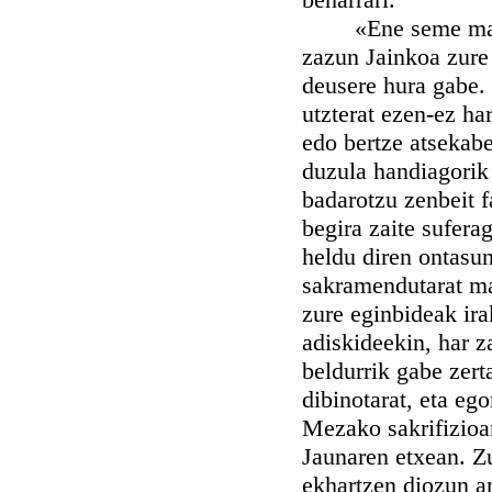
«Ene seme maitea,
zazun Jainkoa zure 
deusere hura gabe.
utzterat ezen-ez ha
edo bertze atsekabe
duzula handiagorik 
badarotzu zenbeit f
begira zaite suferag
heldu diren ontasu
sakramendutarat ma
zure eginbideak ira
adiskideekin, har z
beldurrik gabe zerta
dibinotarat, eta eg
Mezako sakrifizioar
Jaunaren etxean. Z
ekhartzen diozun a