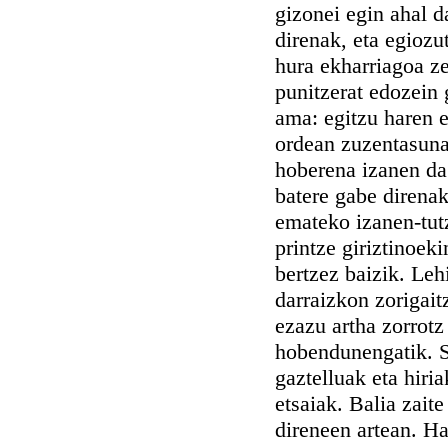
gizonei egin ahal d
direnak, eta egiozut
hura ekharriagoa ze
punitzerat edozein 
ama: egitzu haren e
ordean zuzentasuna
hoberena izanen da 
batere gabe direnak
emateko izanen-tut
printze giriztinoeki
bertzez baizik. Lehi
darraizkon zorigait
ezazu artha zorrotz
hobendunengatik. S
gaztelluak eta hiri
etsaiak. Balia zait
direneen artean. Ha