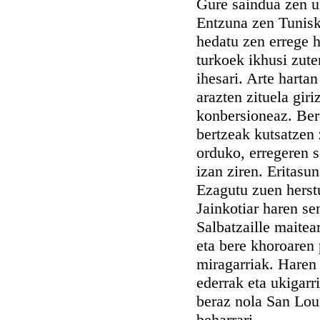
Gure saindua zen un
Entzuna zen Tunisko
hedatu zen errege ha
turkoek ikhusi zut
ihesari. Arte hart
arazten zituela gir
konbersioneaz. Bero
bertzeak kutsatzen 
orduko, erregeren s
izan ziren. Eritasu
Ezagutu zuen herstu
Jainkotiar haren se
Salbatzaille maitea
eta bere khoroaren
miragarriak. Haren 
ederrak eta ukigarr
beraz nola San Loui
beharrari.