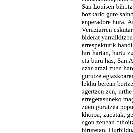
San Louisen bihotz
bozkario gure sain
enperadore hura. A
Veniziarren eskutari
biderat yarraikitze
errespekturik handi
hiri hartan, hartu 
eta buru has, San A
ezar-arazi zuen har
gurutze egiazkoaren
lekhu berean bertz
agertzen zen, urthe
erregetasuneko mag
zuen gurutzea popu
khoroa, zapatak, ge
egon zenean othoit
hiruretan. Hurbildu