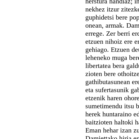
herstura handiaz; in
nekhez itzur zitezk
guphidetsi bere po
onean, armak. Dami
errege. Zer berri e
etzuen nihoiz ere e
gehiago. Etzuen deu
leheneko muga bere
libertatea bera gal
zioten bere othoitz
gathibutasunean ere
eta sufertasunik g
etzenik haren ohore
sumetimendu itsu b
herek huntaraino ed
baitzioten haltoki 
Eman hehar izan zue
Damiettako hiria er