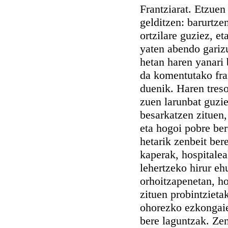
Frantziarat. Etzuen
gelditzen: barurtze
ortzilare guziez, e
yaten abendo garizu
hetan haren yanari 
da komentutako frai
duenik. Haren treso
zuen larunbat guzie
besarkatzen zituen,
eta hogoi pobre ber
hetarik zenbeit ber
kaperak, hospitale
lehertzeko hirur eh
orhoitzapenetan, ho
zituen probintzieta
ohorezko ezkongaie
bere laguntzak. Zen