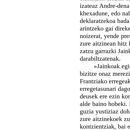
izateaz Andre-dena 
khexadune, edo nah
deklaratzekoa bada
arintzeko gai direk
noizerat, yende pre
zure aitzinean hitz 
zatzu garrazki Jain
darabiltzatenak.
»Jainkoak egiten b
bizitze onaz merezi
Frantziako erregeak
erregetasunari dago
deusek ere ezin ko
alde baino hobeki. 
guzia yustiziaz doh
zure aitzinekoek zu
kontzientziak, bai 