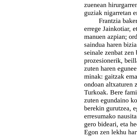
zuenean hirurgarren
guziak nigarretan 
Frantzia bakerik 
errege Jainkotiar,
manuen azpian; ord
saindua haren bizia
seinale zenbat zen 
prozesionerik, beil
zuten haren eguneen
minak: gaitzak ema
ondoan altxaturen z
Turkoak. Bere fami
zuten egundaino kon
berekin gurutzea, e
erresumako nausita
gero bideari, eta h
Egon zen lekhu hart