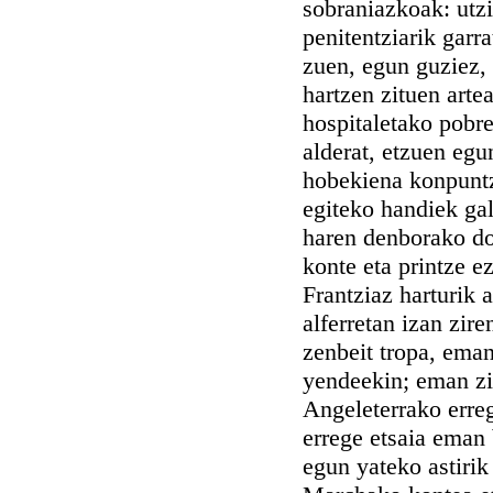
sobraniazkoak: utzi
penitentziarik garr
zuen, egun guziez, 
hartzen zituen arte
hospitaletako pobr
alderat, etzuen egu
hobekiena konpuntz
egiteko handiek gal
haren denborako do
konte eta printze e
Frantziaz harturik
alferretan izan zir
zenbeit tropa, eman
yendeekin; eman zi
Angeleterrako erre
errege etsaia eman b
egun yateko astirik