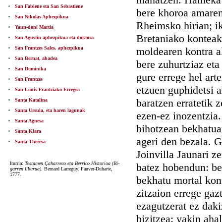
San Fabiene eta San Sebastiene
bere khoroa amaren
San Nikolas Aphezpikua
Rheimsko hirian; i
Yaun-doni Martia
Bretaniako konteak
San Agustin aphezpikua eta doktora
San Frantzes Sales, aphezpikua
moldearen kontra al
San Bernat, abadea
bere zuhurtziaz et
San Dominika
gure errege hel art
San Frantzes
etzuen guphidetsi a
San Louis Frantziako Erregea
baratzen erratetik 
Santa Katalina
Santa Ursula, eta haren lagunak
ezen-ez inozentzia.
Santa Agnesa
bihotzean bekhatua
Santa Klara
ageri den bezala. G
Santa Theresa
Joinvilla Jaunari z
Iturria:
Testamen Çaharreco eta Berrico Historioa (Bi-
batez hobendun: ber
garren liburua).
Bernard Larreguy. Fauver-Duharte,
1777.
bekhatu mortal kont
zitzaion errege gaz
ezagutzerat ez daki
bizitzea: yakin aha