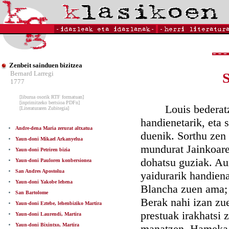
Zenbeit sainduen bizitzea
Bernard Larregi
S
1777
[liburua osorik RTF formatuan]
[inprimitzeko bertsioa PDFn]
Louis bederatziga
[Literaturaren Zubitegia]
handienetarik, eta 
Andre-dena Maria zerurat altxatua
duenik. Sorthu zen 
Yaun-doni Mikael Arkanyelua
mundurat Jainkoare
Yaun-doni Petriren bizia
dohatsu guziak. Aur
Yaun-doni Pauloren konbersionea
San Andres Apostolua
yaidurarik handiena
Yaun-doni Yakobe lehena
Blancha zuen ama; p
San Bartolome
Berak nahi izan zu
Yaun-doni Eztebe, lehenbiziko Martira
prestuak irakhatsi 
Yaun-doni Laurendi, Martira
Yaun-doni Bixintxo, Martira
manatzen. Hameka u