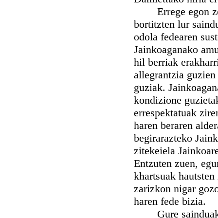
Errege egon zen l
bortitzten lur sain
odola fedearen sust
Jainkoaganako amu
hil berriak erakhar
allegrantzia guzien
guziak. Jainkoagana
kondizione guzieta
errespektatuak zire
haren beraren alder
begirarazteko Jaink
zitekeiela Jainkoar
Entzuten zuen, egu
khartsuak hautsten 
zarizkon nigar goz
haren fede bizia.
Gure sainduak dob