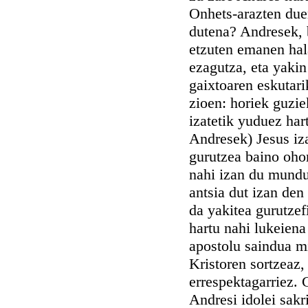
Onhets-arazten due
dutena? Andresek, b
etzuten emanen hal
ezagutza, eta yakin 
gaixtoaren eskutari
zioen: horiek guzie
izatetik yuduez har
Andresek) Jesus iza
gurutzea baino oho
nahi izan du mundu 
antsia dut izan den
da yakitea gurutzef
hartu nahi lukeiena
apostolu saindua mi
Kristoren sortzeaz, 
errespektagarriez.
Andresi idolei sakr