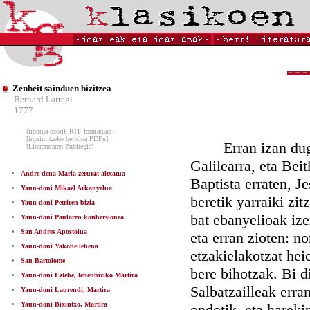
Zenbeit sainduen bizitzea
Bernard Larregi
1777
[liburua osorik RTF formatuan]
[inprimitzeko bertsioa PDFn]
Erran izan dugu S
[Literaturaren Zubitegia]
Galilearra, eta Bei
Andre-dena Maria zerurat altxatua
Baptista erraten, J
Yaun-doni Mikael Arkanyelua
beretik yarraiki zit
Yaun-doni Petriren bizia
bat ebanyelioak ize
Yaun-doni Pauloren konbersionea
San Andres Apostolua
eta erran zioten: n
Yaun-doni Yakobe lehena
etzakielakotzat hei
San Bartolome
bere bihotzak. Bi d
Yaun-doni Eztebe, lehenbiziko Martira
Salbatzailleak erra
Yaun-doni Laurendi, Martira
Yaun-doni Bixintxo, Martira
ondotik, eta hareki