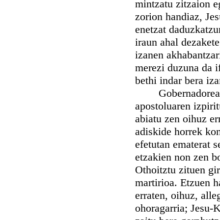
mintzatu zitzaion e
zorion handiaz, Jes
enetzat daduzkatzun
iraun ahal dezakete
izanen akhabantzari
merezi duzuna da if
bethi indar bera iz
Gobernadoreak ikh
apostoluaren izpiri
abiatu zen oihuz er
adiskide horrek kon
efetutan ematerat s
etzakien non zen bo
Othoitztu zituen gi
martirioa. Etzuen h
erraten, oihuz, alle
ohoragarria; Jesu-K