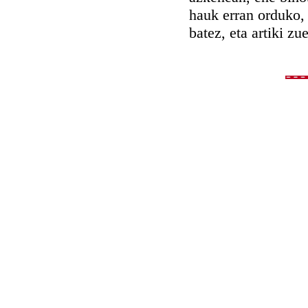
hauk erran orduko, 
batez, eta artiki zu