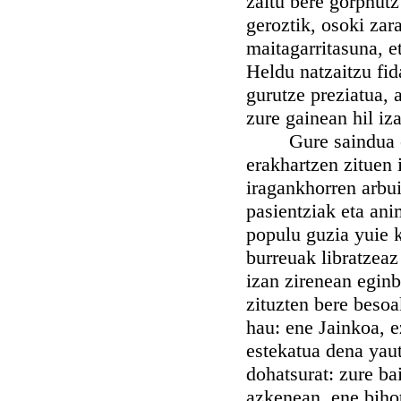
zaitu bere gorphutz
geroztik, osoki zar
maitagarritasuna, 
Heldu natzaitzu fid
gurutze preziatua, 
zure gainean hil iz
Gure saindua egon
erakhartzen zituen 
iragankhorren arbui
pasientziak eta an
populu guzia yuie k
burreuak libratzeaz
izan zirenean eginb
zituzten bere besoa
hau: ene Jainkoa, e
estekatua dena yau
dohatsurat: zure ba
azkenean, ene biho