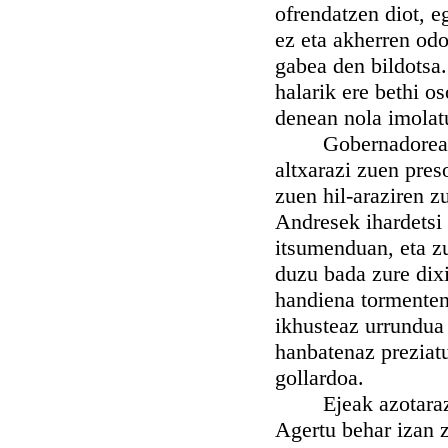
ofrendatzen diot, e
ez eta akherren odo
gabea den bildotsa
halarik ere bethi os
denean nola imolatu
Gobernadoreak ezi
altxarazi zuen pre
zuen hil-araziren z
Andresek ihardetsi 
itsumenduan, eta z
duzu bada zure dixi
handiena tormenten
ikhusteaz urrundua 
hanbatenaz preziat
gollardoa.
Ejeak azotarazi zu
Agertu behar izan z