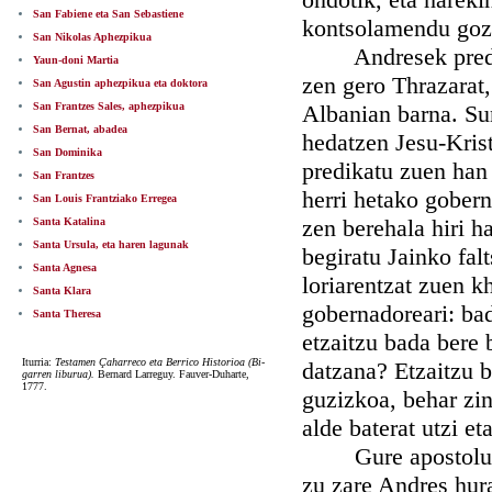
San Fabiene eta San Sebastiene
kontsolamendu gozo
San Nikolas Aphezpikua
Andresek predikat
Yaun-doni Martia
zen gero Thrazarat,
San Agustin aphezpikua eta doktora
San Frantzes Sales, aphezpikua
Albanian barna. Sun
San Bernat, abadea
hedatzen Jesu-Krist
San Dominika
predikatu zuen han 
San Frantzes
herri hetako gobern
San Louis Frantziako Erregea
zen berehala hiri h
Santa Katalina
Santa Ursula, eta haren lagunak
begiratu Jainko fa
Santa Agnesa
loriarentzat zuen k
Santa Klara
gobernadoreari: bad
Santa Theresa
etzaitzu bada bere 
Iturria:
Testamen Çaharreco eta Berrico Historioa (Bi-
datzana? Etzaitzu 
garren liburua).
Bernard Larreguy. Fauver-Duharte,
1777.
guzizkoa, behar zin
alde baterat utzi et
Gure apostoluaren
zu zare Andres hura