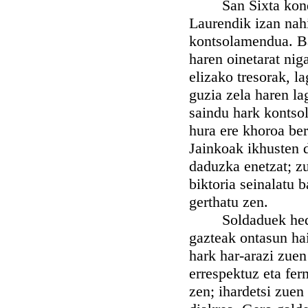
San Sixta kondemn
Laurendik izan nahi
kontsolamendua. Ba
haren oinetarat nig
elizako tresorak, l
guzia zela haren la
saindu hark kontsol
hura ere khoroa ber
Jainkoak ikhusten 
daduzka enetzat; z
biktoria seinalatu 
gerthatu zen.
Soldaduek hedatu 
gazteak ontasun hain
hark har-arazi zuen
errespektuz eta fer
zen; ihardetsi zuen