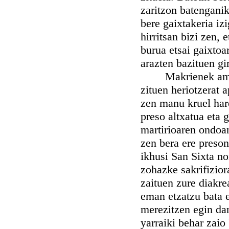
zaritzon batenganik
bere gaixtakeria iz
hirritsan bizi zen, 
burua etsai gaixtoa
arazten bazituen gi
Makrienek amorat
zituen heriotzerat 
zen manu kruel hare
preso altxatua eta
martirioaren ondoan
zen bera ere preson
ikhusi San Sixta no
zohazke sakrifizior
zaituen zure diakre
eman etzatzu bata e
merezitzen egin da
yarraiki behar zaio