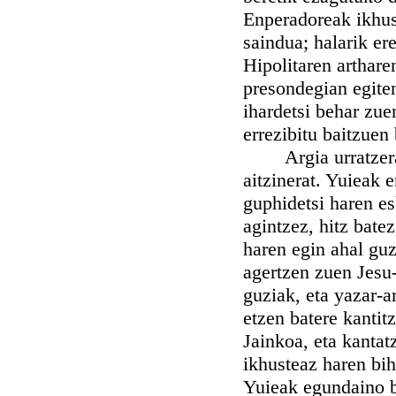
Enperadoreak ikhus
saindua; halarik er
Hipolitaren arthare
presondegian egiten
ihardetsi behar zue
errezibitu baitzuen
Argia urratzerat,
aitzinerat. Yuieak
guphidetsi haren es
agintzez, hitz batez
haren egin ahal gu
agertzen zuen Jesu-
guziak, eta yazar-a
etzen batere kanti
Jainkoa, eta kantat
ikhusteaz haren bih
Yuieak egundaino be