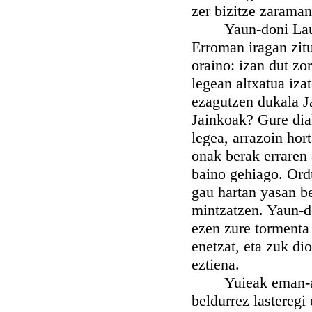
zer bizitze zaraman
Yaun-doni Laurend
Erroman iragan zitu
oraino: izan dut zo
legean altxatua iza
ezagutzen dukala J
Jainkoak? Gure dia
legea, arrazoin hor
onak berak erraren 
baino gehiago. Ordu
gau hartan yasan be
mintzatzen. Yaun-do
ezen zure tormenta
enetzat, eta zuk d
eztiena.
Yuieak eman-arazi
beldurrez lasteregi 