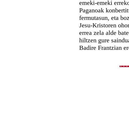
emeki-emeki erreko
Paganoak konbertit
fermutasun, eta boz
Jesu-Kristoren ohore
errea zela alde bate
hiltzen gure saindu
Badire Frantzian er