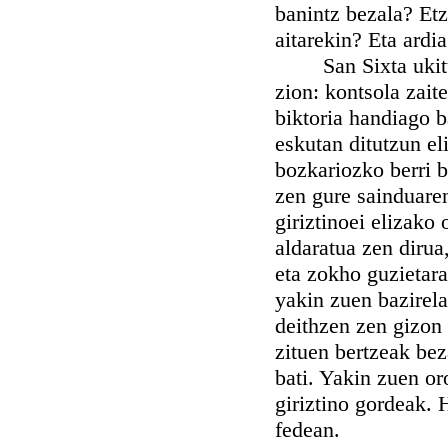
banintz bezala? Et
aitarekin? Eta ardi
San Sixta ukitua 
zion: kontsola zait
biktoria handiago b
eskutan ditutzun eli
bozkariozko berri b
zen gure sainduare
giriztinoei elizako
aldaratua zen diru
eta zokho guzietara
yakin zuen bazirela
deithzen zen gizon 
zituen bertzeak beza
bati. Yakin zuen or
giriztino gordeak. 
fedean.