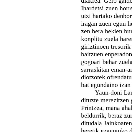
diakrea. Gero galde
Ihardetsi zuen horr
utzi hartako denbo
iragan zuen egun h
zen bera hekien bur
konplitu zuela hare
giriztinoen tresori
baitzuen enperador
gogoari behar zuela
sarraskitan eman-a
diotzotek ofrendatu
bat egundaino izan
Yaun-doni Laurend
dituzte merezitzen 
Printzea, mana aha
beldurrik, beraz zu
ditudala Jainkoaren
beretik ezagutuko 