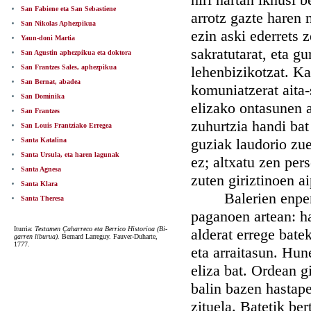
San Fabiene eta San Sebastiene
arrotz gazte haren
San Nikolas Aphezpikua
ezin aski ederrets 
Yaun-doni Martia
sakratutarat, eta g
San Agustin aphezpikua eta doktora
San Frantzes Sales, aphezpikua
lehenbizikotzat. Ka
San Bernat, abadea
komuniatzerat aita-
San Dominika
elizako ontasunen a
San Frantzes
zuhurtzia handi ba
San Louis Frantziako Erregea
guziak laudorio zue
Santa Katalina
Santa Ursula, eta haren lagunak
ez; altxatu zen per
Santa Agnesa
zuten giriztinoen a
Santa Klara
Balerien enperado
Santa Theresa
paganoen artean: ha
Iturria:
Testamen Çaharreco eta Berrico Historioa (Bi-
alderat errege bate
garren liburua).
Bernard Larreguy. Fauver-Duharte,
1777.
eta arraitasun. Hun
eliza bat. Ordean g
balin bazen hastape
zituela. Batetik b