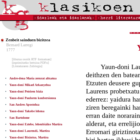
Zenbeit sainduen bizitzea
Bernard Larregi
1777
[liburua osorik RTF formatuan]
[inprimitzeko bertsioa PDFn]
Yaun-doni Lauren
[Literaturaren Zubitegia]
deithzen den batean
Andre-dena Maria zerurat altxatua
Etzuten deusere gu
Yaun-doni Mikael Arkanyelua
Laurens probetxatu 
Yaun-doni Petriren bizia
ederrez: yaidura ha
Yaun-doni Pauloren konbersionea
San Andres Apostolua
ziren beregainki ha
Yaun-doni Yakobe lehena
erran daite norarai
San Bartolome
alderat, eta erreli
Yaun-doni Eztebe, lehenbiziko Martira
Erromari giriztinot
Yaun-doni Laurendi, Martira
Yaun-doni Bixintxo, Martira
hiri hartan ikhusi 