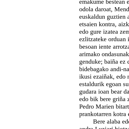
emakume bestean eu
odola daroat, Mend
euskaldun guztien a
etsaien kontra, aiz
edo gure izatea zem
ezlitzateke orduan 
besoan iente arrotz
arimako ondasunak 
genduke; baiña ez 
bidebagako andi-nai
ikusi ezaiñak, edo 
estaldurik egoan su 
gudara ioan bear da
edo bik bere griña 
Pedro Marien bitart
prankotarren kotra 
Bere alaba ederra
andra Luziari biot