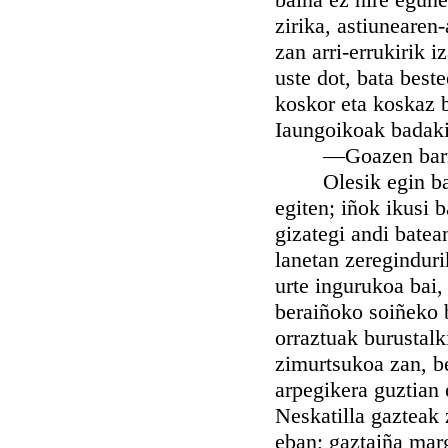
zirika, astiunearen
zan arri-errukirik i
uste dot, bata best
koskor eta koskaz b
Iaungoikoak badaki 
—Goazen barrura 
Olesik egin baga,
egiten; iñok ikusi 
gizategi andi batea
lanetan zeregindur
urte ingurukoa bai
beraiñoko soiñeko b
orraztuak burustalk
zimurtsukoa zan, b
arpegikera guztian
Neskatilla gazteak 
eban; gaztaiña marg