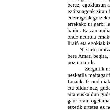
berez, egokitasun a
eztitsuagoak ziran
ederragoak goizeko
errekako ur garbi l
baiño. Ez zan andia
ondo neurtua emakum
liraiñ eta egokiak 
Ni sartu nintzan u
bere Amari begira,
poztu nairik.
—Zergaitik negar
neskatila maitagar
Luziak. Ik ondo iak
eta bildur naz, gud
aita euskaldun guda
gaur orain ogetamar
etxetik urtetea ez 