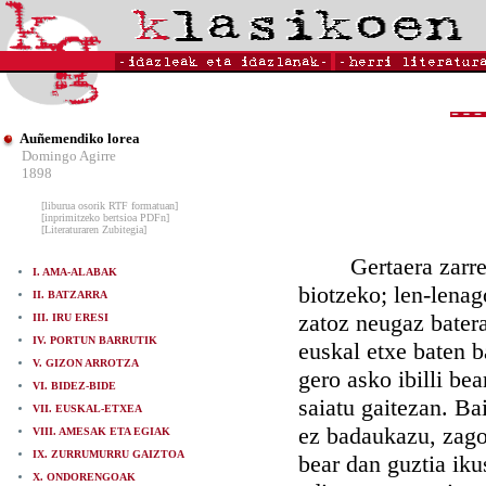
Auñemendiko lorea
Domingo Agirre
1898
[liburua osorik RTF formatuan]
[inprimitzeko bertsioa PDFn]
[Literaturaren Zubitegia]
Gertaera zarren al
I. AMA-ALABAK
biotzeko; len-lena
II. BATZARRA
zatoz neugaz bater
III. IRU ERESI
IV. PORTUN BARRUTIK
euskal etxe baten b
V. GIZON ARROTZA
gero asko ibilli be
VI. BIDEZ-BIDE
saiatu gaitezan. Ba
VII. EUSKAL-ETXEA
ez badaukazu, zagoz
VIII. AMESAK ETA EGIAK
IX. ZURRUMURRU GAIZTOA
bear dan guztia iku
X. ONDORENGOAK