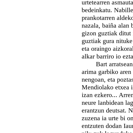
urtetearren asmauta
bedeinkatu. Nabille
prankotarren aldeko
nazala, baiña alan 
gizon guztiak ditut
guztiak gura nituke
eta oraingo aizkora
alkar barriro io ezt
Bart arratsean Ez
arima garbiko aren
nengoan, eta poztas
Mendiolako etxea i
izan ezkero... Arre
neure lanbidean la
erantzun deutsat. N
zuzena ia urte bi o
entzuten dodan Iau