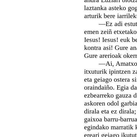
laztanka asteko gog
arturik bere iarril
—Ez adi estutu, k
emen zeiñ etxetako 
Iesus! Iesus! euk b
kontra asi! Gure an
Gure arerioak okerr
—Ai, Amatxo! Zeu
itxuturik ipintzen 
eta geiago ostera s
oraindaiño. Egia da
ezbearreko gauza d
askoren odol garbia
dirala eta ez diral
gaixoa barru-barru
egindako marratik 
ereari geiago ikutu