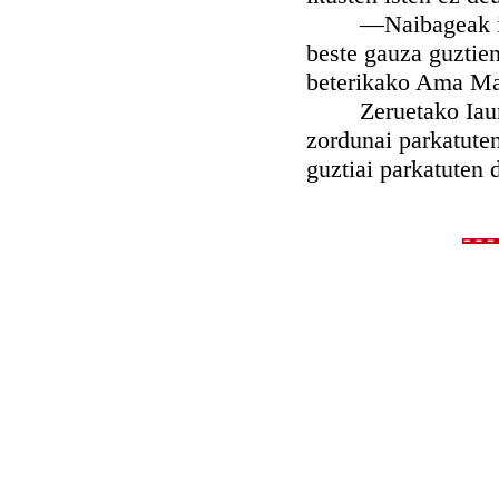
—Naibageak itsutu
beste gauza guztien
beterikako Ama Mar
Zeruetako Iaun Eg
zordunai parkatuten
guztiai parkatuten 