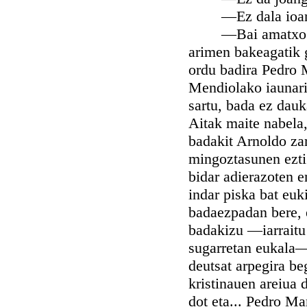
—Ez dala ioango,
—Bai amatxo... Z
arimen bakeagatik 
ordu badira Pedro 
Mendiolako iaunari 
sartu, bada ez dauk
Aitak maite nabela,
badakit Arnoldo zar
mingoztasunen eztig
bidar adierazoten 
indar piska bat euk
badaezpadan bere, 
badakizu —iarraitu
sugarretan eukala—
deutsat arpegira be
kristinauen areiua 
dot eta... Pedro Ma