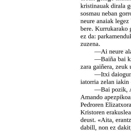
kristinauak dirala 
sosmau neban gorro
neure anaiak legez b
bere. Kurrukarako 
ez da: parkamenduko
zuzena.
—Ai neure alabe
—Baiña bai kristi
zara gaiñera, zeuk 
—Itxi daiogun gau
iatorria zelan iakin
—Bai pozik, Amatx
Amando apezpikoare
Pedroren Elizatxor
Kristoren erakuslea
deust. «Aita, erant
dabill, non ez daki