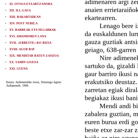
adimenaren argi zer
XI. OTSOA ETA ARTZANORA
anaien errietaraiño
XII. ILL GAUA
ekartearren.
XIII. BAKARTADEAN
XIV. POST NUBILA
Lenago bere izan 
XV. BARREAK ETA NEGARRAK
da euskaldunen lurr
XVI. AMANDOREN LANA
gauza guztiak antsi
XVII. «ERBESTE»
-
KO BIZIA
geiago, 638-garren 
XVIII. AGUR BAT
XIX. MENDITAR BATEN ZANZOA
Nire adimeneko ar
XX. SAMIN GOZOA
sartuko da, gizaldi
XXI. GUENA
gaur barriro ikusi 
erakutsiko deustaz
Iturria:
Auñemendiko lorea
, Domingo Agirre.
Auñamendi, 1966
zarretan egiak diral
begiakaz ikusi bani
Mendi andi biren 
zabalera guztian, 
euren burua erdi gor
beste etxe zar-zar 
baiña ez nire egunet