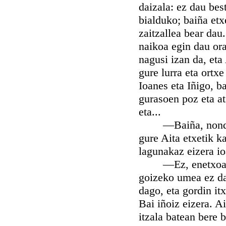
daizala: ez dau bes
bialduko; baiña etx
zaitzallea bear dau
naikoa egin dau ora
nagusi izan da, eta
gure lurra eta ortx
Ioanes eta Iñigo, b
gurasoen poz eta a
eta...
—Baiña, nondik, 
gure Aita etxetik k
lagunakaz eizera i
—Ez, enetxoa. Ez 
goizeko umea ez da:
dago, eta gordin it
Bai iñoiz eizera. A
itzala batean bere 