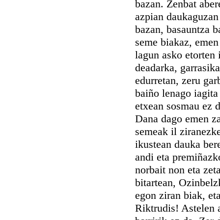
bazan. Zenbat abere
azpian daukaguzan 
bazan, basauntza ba
seme biakaz, emen 
lagun asko etorten i
deadarka, garrasika
edurretan, zeru gar
baiño lenago iagita
etxean sosmau ez do
Dana dago emen zarr
semeak il ziranezke
ikustean dauka bere
andi eta premiñazko
norbait non eta zet
bitartean, Ozinbelz
egon ziran biak, eta
Riktrudis! Astelen 