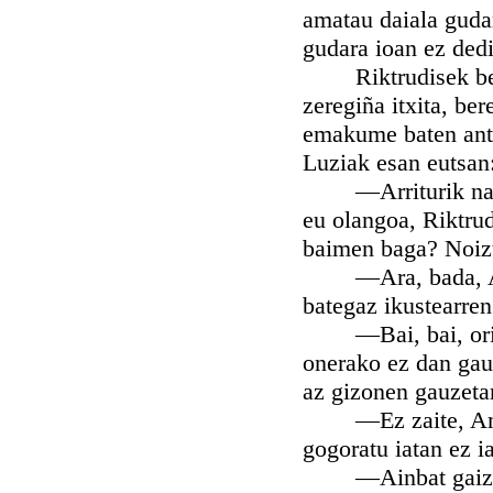
amatau daiala gudar
gudara ioan ez dedi
Riktrudisek berbe
zeregiña itxita, be
emakume baten antz
Luziak esan eutsan
—Arriturik naukan
eu olangoa, Riktru
baimen baga? Noizt
—Ara, bada, Amatx
bategaz ikustearren.
—Bai, bai, ori bai
onerako ez dan gauz
az gizonen gauzetan
—Ez zaite, Ama, a
gogoratu iatan ez ia
—Ainbat gaiztoago