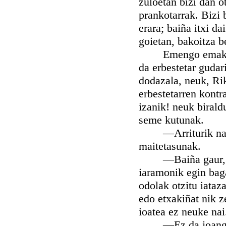
zuloetan bizi dan o
prankotarrak. Bizi 
erara; baiña itxi da
goietan, bakoitza b
Emengo emakume b
da erbestetar gudar
dodazala, neuk, Rik
erbestetarren kont
izanik! neuk birald
seme kutunak.
—Arriturik nauka,
maitetasunak.
—Baiña gaur, —iar
iaramonik egin bag
odolak otzitu iataza
edo etxakiñat nik z
ioatea ez neuke nai
—Ez da joango, A