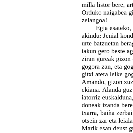
milla listor bere, a
Orduko naigabea g
zelangoa!
Egia esateko, ez 
akindu: Jenial kond
urte batzuetan bera
iakun gero beste agi
ziran gureak gizon 
gogora zan, eta go
gitxi atera leike 
Amando, gizon zuzu
ekiana. Alanda guz
iatorriz euskalduna
doneak izanda bere
txarra, baiña zerba
otsein zar eta leial
Marik esan deust g