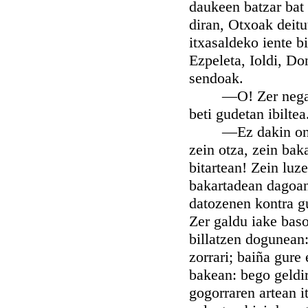
daukeen batzar bat 
diran, Otxoak deitu
itxasaldeko iente bi
Ezpeleta, Ioldi, Do
sendoak.
—O! Zer negargarr
beti gudetan ibiltea
—Ez dakin ondo, R
zein otza, zein bak
bitartean! Zein luze
bakartadean dagoan
datozenen kontra g
Zer galdu iake bas
billatzen dogunean
zorrari; baiña gure 
bakean: bego geldir
gogorraren artean it