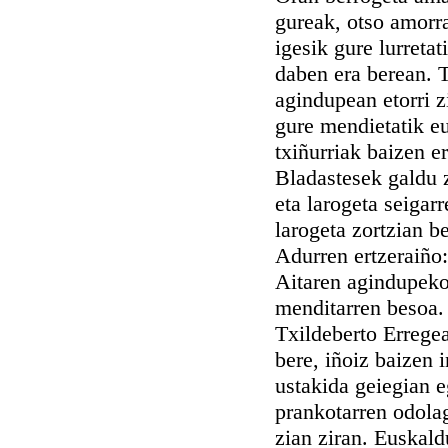
gureak, otso amorra
igesik gure lurreta
daben era berean. T
agindupean etorri zi
gure mendietatik eu
txiñurriak baizen e
Bladastesek galdu z
eta larogeta seigar
larogeta zortzian b
Adurren ertzeraiño:
Aitaren agindupeko
menditarren besoa. 
Txildeberto Errege
bere, iñoiz baizen 
ustakida geiegian e
prankotarren odola
zian ziran. Euskald