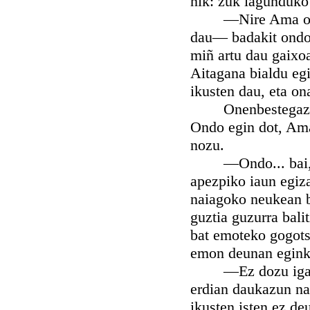
nik: zuk lagunduko
—Nire Ama ona da
dau— badakit ondo, 
miñ artu dau gaixoa
Aitagana bialdu egi
ikusten dau, eta on
Onenbestegaz agur
Ondo egin dot, Amat
nozu.
—Ondo... bai, Ama
apezpiko iaun egiza
naiagoko neukean b
guztia guzurra bali
bat emoteko gogots
emon deunan eginki
—Ez dozu igarten
erdian daukazun na
ikusten isten ez de