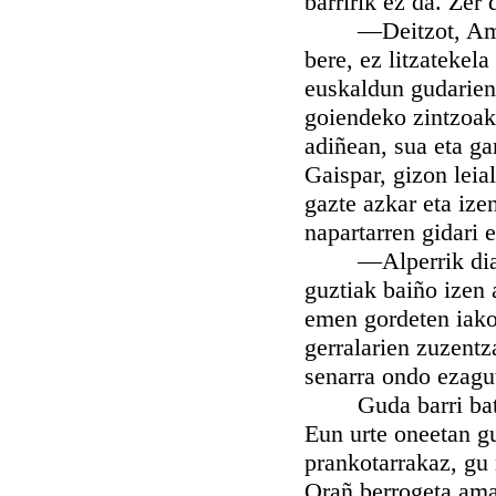
barririk ez da. Zer 
—Deitzot, Ama, gu
bere, ez litzatekel
euskaldun gudarien
goiendeko zintzoak
adiñean, sua eta g
Gaispar, gizon leia
gazte azkar eta ize
napartarren gidari e
—Alperrik diardun
guztiak baiño izen a
emen gordeten iako
gerralarien zuzent
senarra ondo ezagu
Guda barri bat ost
Eun urte oneetan gu
prankotarrakaz, gu 
Orañ berrogeta amas