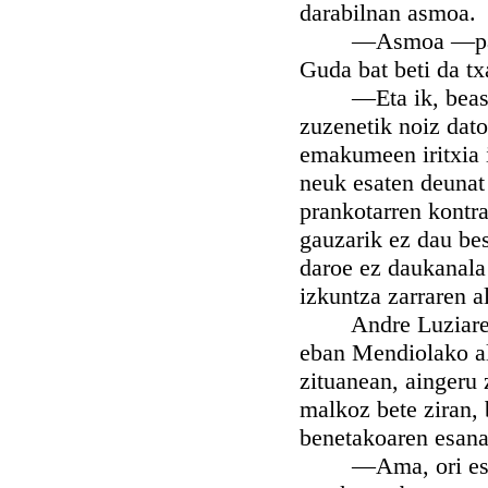
darabilnan asmoa.
—Asmoa —parkatu
Guda bat beti da tx
—Eta ik, beastun
zuzenetik noiz dato
emakumeen iritxia i
neuk esaten deunat
prankotarren kontra
gauzarik ez dau be
daroe ez daukanala 
izkuntza zarraren al
Andre Luziaren it
eban Mendiolako a
zituanean, aingeru 
malkoz bete ziran, 
benetakoaren esana
—Ama, ori esaten