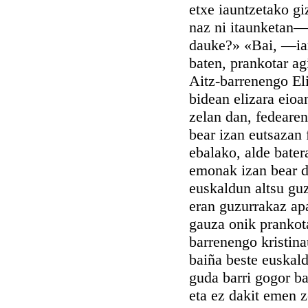
etxe iauntzetako g
naz ni itaunketan—
dauke?» «Bai, —ia
baten, prankotar ag
Aitz-barrenengo Eli
bidean elizara eioa
zelan dan, fedearen
bear izan eutsazan 
ebalako, alde bater
emonak izan bear da
euskaldun altsu guz
eran guzurrakaz apa
gauza onik prankota
barrenengo kristina
baiña beste euskald
guda barri gogor ba
eta ez dakit emen 