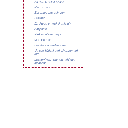
Zu gaizki gelditu zara
Nire auzoan
Eta umea jaio egin zen
Laztana
Ez ditugu umeak ikusi nahi
Antipoeta
Parke batean nago
Mari Petralin
Bomitorioa stadiumean
Umeak bizigai gori bihurtzen ari
dira
Laztan-hariz ehundu nahi dut
oihal bat