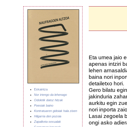
Eta umea jaio e
apenas intziri b
lehen arnasald
baina nori inpor
detailetxo hori.
Gero bilatu egi
Eskaintza
Nor irtengo da lehenago
jakinduria zahar
Odoletik datoz hitzak
aurkitu egin zu
Poesiak baino
nori inporta zai
Kontratuaren gidoiak hala zioen
Lasai zegoela 
Hilgarria den pozoia
ongi asko adie
Zapalketa sexualak