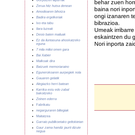
Gorputzen lapurrak
behar zuen horr
Zerua hitz hutsa denean
baina nori inpor
Amodioaren bihotza
ongi izanaren 
Badira ergelkeriak
bibrazioa.
Ixo eta tabu
Umeak irribarre
Ilara luzeak
Desio baten mailuak
eskaintzen du g
Ez da iluntasuna ahoskatzeko
Nori inporta zai
eguna
7 mila milioi omen gara
Bai Xabier
Malkoak dira
Batzuek memoriaraino
Egunerokoaren aurpegiek nola
Gauaren gelatik
Alegiazko herri batean
Karrika estu edo zabal
bakoitzeko
Zeinen ederra
Fabrikatu
negarguraren biltegiak
Maitatzea
Garraio publikoetako geltokietan
Gaur zama handiz jaurti dizute
negua