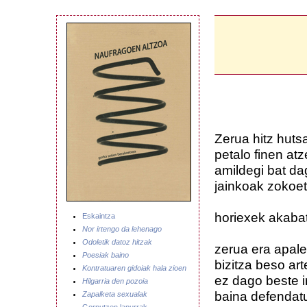
Zerua hitz hut
petalo finen at
amildegi bat da
jainkoak zokoe
horiexek akaba
Eskaintza
Nor irtengo da lehenago
Odoletik datoz hitzak
zerua era apal
Poesiak baino
bizitza beso ar
Kontratuaren gidoiak hala zioen
ez dago beste ir
Hilgarria den pozoia
baina defendatu
Zapalketa sexualak