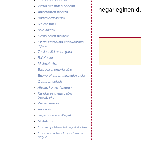
Gorputzen lapurrak
Zerua hitz hutsa denean
negar eginen d
Amodioaren bihotza
Badira ergelkeriak
Ixo eta tabu
Ilara luzeak
Desio baten mailuak
Ez da iluntasuna ahoskatzeko
eguna
7 mila milioi omen gara
Bai Xabier
Malkoak dira
Batzuek memoriaraino
Egunerokoaren aurpegiek nola
Gauaren gelatik
Alegiazko herri batean
Karrika estu edo zabal
bakoitzeko
Zeinen ederra
Fabrikatu
negarguraren biltegiak
Maitatzea
Garraio publikoetako geltokietan
Gaur zama handiz jaurti dizute
negua