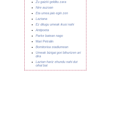
Zu gaizki gelditu zara
Nire auzoan
Eta umea jaio egin zen
Laztana
Ez ditugu umeak ikusi nahi
Antipoeta
Parke batean nago
Mari Petralin
Bomitorioa stadiumean
Umeak bizigai gori bihurtzen ari
dira
Laztan-hariz ehundu nahi dut
oihal bat