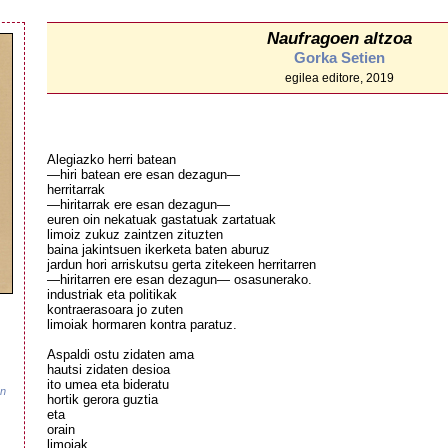
Naufragoen altzoa
Gorka Setien
egilea editore, 2019
Alegiazko herri batean
—hiri batean ere esan dezagun—
herritarrak
—hiritarrak ere esan dezagun—
euren oin nekatuak gastatuak zartatuak
limoiz zukuz zaintzen zituzten
baina jakintsuen ikerketa baten aburuz
jardun hori arriskutsu gerta zitekeen herritarren
—hiritarren ere esan dezagun— osasunerako.
industriak eta politikak
kontraerasoara jo zuten
limoiak hormaren kontra paratuz.
Aspaldi ostu zidaten ama
hautsi zidaten desioa
ito umea eta bideratu
en
hortik gerora guztia
eta
orain
limoiak