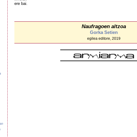
ere bai.
Naufragoen altzoa
Gorka Setien
egilea editore, 2019
a
tan
e