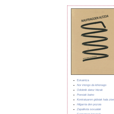
Eskaintza
Nor irtengo da lehenago
Odoletik datoz hitzak
Poesiak baino
Kontratuaren gidoiak hala zio
Hilgarria den pozoia
Zapalketa sexualak