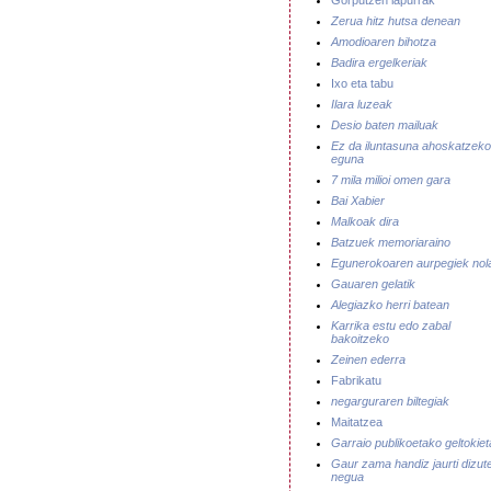
Gorputzen lapurrak
Zerua hitz hutsa denean
Amodioaren bihotza
Badira ergelkeriak
Ixo eta tabu
Ilara luzeak
Desio baten mailuak
Ez da iluntasuna ahoskatzeko
eguna
7 mila milioi omen gara
Bai Xabier
Malkoak dira
Batzuek memoriaraino
Egunerokoaren aurpegiek nol
Gauaren gelatik
Alegiazko herri batean
Karrika estu edo zabal
bakoitzeko
Zeinen ederra
Fabrikatu
negarguraren biltegiak
Maitatzea
Garraio publikoetako geltokie
Gaur zama handiz jaurti dizut
negua