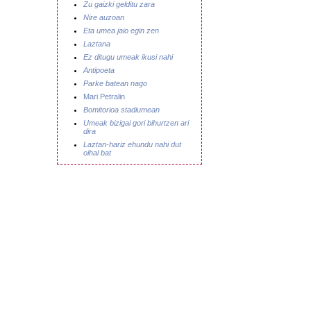
Zu gaizki gelditu zara
Nire auzoan
Eta umea jaio egin zen
Laztana
Ez ditugu umeak ikusi nahi
Antipoeta
Parke batean nago
Mari Petralin
Bomitorioa stadiumean
Umeak bizigai gori bihurtzen ari
dira
Laztan-hariz ehundu nahi dut
oihal bat