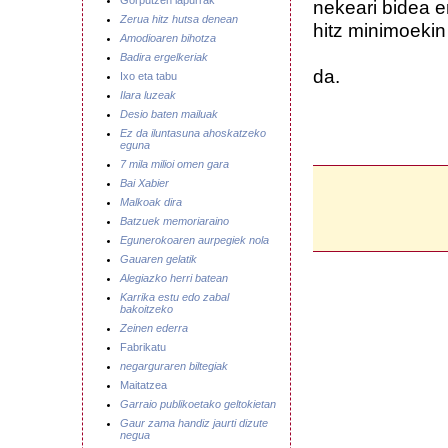
Gorputzen lapurrak
nekeari bidea e
Zerua hitz hutsa denean
hitz minimoekin
Amodioaren bihotza
Badira ergelkeriak
da.
Ixo eta tabu
Ilara luzeak
Desio baten mailuak
Ez da iluntasuna ahoskatzeko
eguna
7 mila milioi omen gara
Bai Xabier
Malkoak dira
Batzuek memoriaraino
Egunerokoaren aurpegiek nola
Gauaren gelatik
Alegiazko herri batean
Karrika estu edo zabal
bakoitzeko
Zeinen ederra
Fabrikatu
negarguraren biltegiak
Maitatzea
Garraio publikoetako geltokietan
Gaur zama handiz jaurti dizute
negua