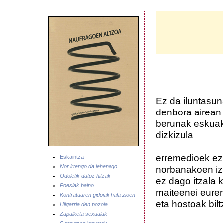
Ez da iluntasu
denbora airean
berunak eskuak
dizkizula
erremedioek ez 
Eskaintza
Nor irtengo da lehenago
norbanakoen i
Odoletik datoz hitzak
ez dago itzala 
Poesiak baino
maiteenei eure
Kontratuaren gidoiak hala zioen
eta hostoak bil
Hilgarria den pozoia
Zapalketa sexualak