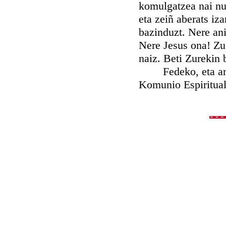
komulgatzea nai nuk
eta zeiñ aberats i
bazinduzt. Nere an
Nere Jesus ona! Zu
naiz. Beti Zurekin b
Fedeko, eta amori
Komunio Espiritual