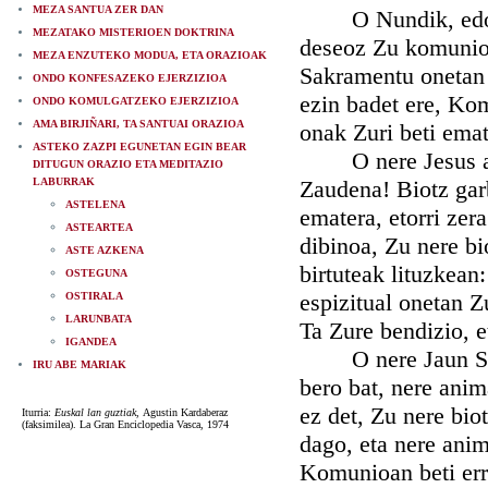
MEZA SANTUA ZER DAN
O Nundik, edo nol
MEZATAKO MISTERIOEN DOKTRINA
deseoz Zu komunioa
MEZA ENZUTEKO MODUA, ETA ORAZIOAK
Sakramentu onetan 
ONDO KONFESAZEKO EJERZIZIOA
ezin badet ere, Kom
ONDO KOMULGATZEKO EJERZIZIOA
AMA BIRJIÑARI, TA SANTUAI ORAZIOA
onak Zuri beti ema
ASTEKO ZAZPI EGUNETAN EGIN BEAR
O nere Jesus amor
DITUGUN ORAZIO ETA MEDITAZIO
LABURRAK
Zaudena! Biotz gar
ASTELENA
ematera, etorri zer
ASTEARTEA
dibinoa, Zu nere bi
ASTE AZKENA
birtuteak lituzkea
OSTEGUNA
espizitual onetan Z
OSTIRALA
LARUNBATA
Ta Zure bendizio, 
IGANDEA
O nere Jaun Sober
IRU ABE MARIAK
bero bat, nere anim
ez det, Zu nere bio
Iturria:
Euskal lan guztiak,
Agustin Kardaberaz
(faksimilea). La Gran Enciclopedia Vasca, 1974
dago, eta nere anim
Komunioan beti err