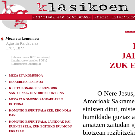
Meza eta komunioa
Agustin Kardaberaz
176?, 18??
JA
[liburua osorik RTF formatuan]
[inprimitzeko bertsioa PDFn]
ZUK 
[Literaturaren Zubitegia]
MEZA ETA KOMUNIOA
IRAKURLEARI ABISOA
KRISTAU ONAREN DEBOZIORIK
O Nere Jesus, Jai
SANTUENAK, ETA ORIEN DOKTRINA
Amorioak Sakrament
MEZA TA KOMUNIO SAGRADUAREN
DOTRINA
sinisten ditut, mis
KOMUNIO ESPIRITUALA ZER, EDO NOLA
humildade guziaz a
DAN
KOMUNIO ESPIRITUALA, JAINKOAK NAI
amatzen zaitudan g
DUEN BEZELA, ZUK EGITEKO IRU MODU
biotzean rezibitzek
ERRAZAK