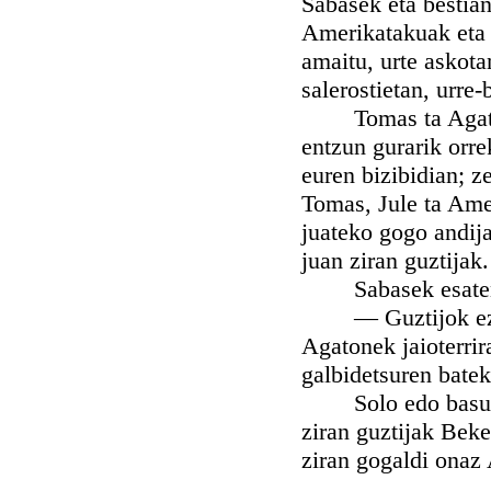
Sabasek eta bestian
Amerikatakuak eta b
amaitu, urte askota
salerostietan, urre-
Tomas ta Agatonen
entzun gurarik orr
euren bizibidian; z
Tomas, Jule ta Ame
juateko gogo andija
juan ziran guztijak.
Sabasek esaten 
— Guztijok ezin j
Agatonek jaioterrir
galbidetsuren bate
Solo edo basuetan,
ziran guztijak Beke
ziran gogaldi onaz 