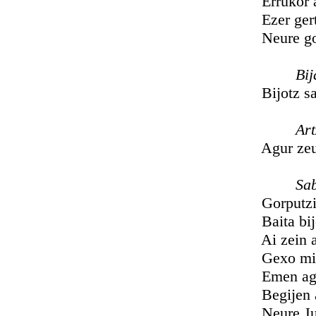
Errukor ant
Ezer gertate
Neure gorpu
Bija
Bijotz samur
Artzañ
Agur zeuberi
Saba
Gorputzian 
Baita bijot
Ai zein atse
Gexo minbe
Emen agert
Begijen aur
Neure Jule 