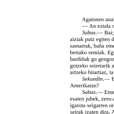
Agatonen anaie Se
— An eztala neg
Sabas
.— Bai; 
aiziak putz egiten 
samarrak, baña eme
bertako semiak. Eg
bardiñak gu gengoza
goizeko seiretarik a
artzeko bitartiaz, 
Sekundin
.— Eg
Amerikatan?
Sabas
.— Emen
esaten jubek, zeru-
igarota seigarren o
seirak izaten dira.