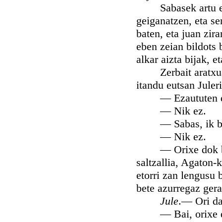
Sabasek artu ebaz
geiganatzen, eta se
baten, eta juan zir
eben zeian bildots 
alkar aizta bijak, e
Zerbait aratxuago
itandu eutsan Juleri
— Ezaututen don 
— Nik ez.
— Sabas, ik b
— Nik ez.
— Orixe dok ba ar
saltzallia, Agaton-
etorri zan lengusu 
bete azurregaz gera
Jule
.— Ori d
— Bai, orixe da, 