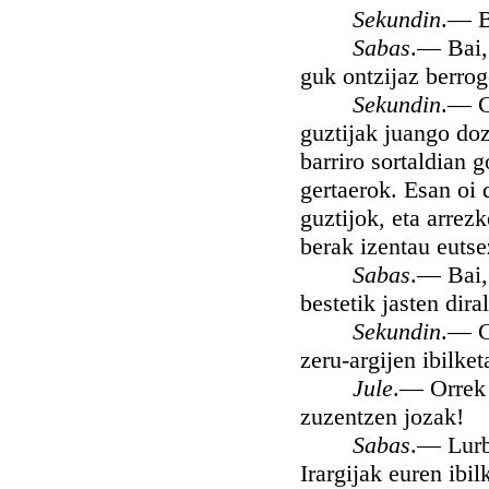
Sekundin
.— B
Sabas
.— Bai, 
guk ontzijaz berro
Sekundin
.— Gi
guztijak juango doz
barriro sortaldian 
gertaerok. Esan oi 
guztijok, eta arrez
berak izentau eutse
Sabas
.— Bai, 
bestetik jasten dira
Sekundin
.— G
zeru-argijen ibilket
Jule
.— Orrek 
zuzentzen jozak!
Sabas
.— Lurb
Irargijak euren ibi