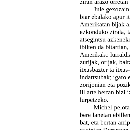
ziran arazo orretan 
Jule gexozain osa
biar ebalako agur i
Amerikatan bijak a
ezkonduko zirala, ta
atsegintsu azkeneko
ibilten da bitartian
Amerikako lurraldia
zurijak, orijak, bal
itxasbazter ta itxas
indartsubak; igaro 
zorijonian eta pozik
ill arte bertan biz
lurpetzeko.
Michel-pelotak eze
bere lanetan ebille
bat, eta bertan arr
gaztetan Durangon 