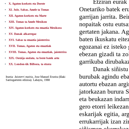
Etziran eurak bak
X. Agaton-korkotx eta Dorote
Onetariko batek eru
XI. Jule, Sabas, Amele ta Tomas
garrijan jarrita. B
XII. Agaton-korkotx eta Marte
XIII. Tomas ta Amele Mexikon
nopaitak ostu eutsa
XIV. Agaton-korkotx eta emaztia Mexikora
gertaten jakana. A
XV. Danak alkarregaz
baten ikuskatu eite
XVI. Sabas ta emaztia jaioterrira
egozanai ez isteko 
XVII. Tomas, Agaton eta emaztiak
XVIII. Tomas, Agaton eta emaztiak, jaioterrira
ebezan gizadi ta z
XIX. Ontzija ondatu, ta beste batek artu
garrikuba dirubaka
XX. London-tik Bilbora, ta etxera
Danak siñistu ebe
burubak agindu eban
Iturria:
Jaioterri maitia,
Jose Manuel Etxeita (Iñaki
Sarriugarteren edizioa). Labayru, 1988
autortu ebazan arg
jatorkazan burura S
eta beukazan indarr
gero etorri leikeza
eskarijak egitia, ar
errukarrijak izan zi
siñismen okerrakaz.