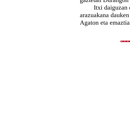
Itxi daiguzan orai
arazuakana dauken 
Agaton eta emaztiak