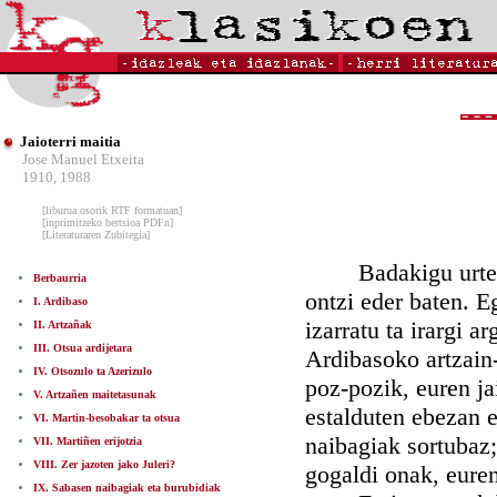
Jaioterri maitia
Jose Manuel Etxeita
1910, 1988
[liburua osorik RTF formatuan]
[inprimitzeko bertsioa PDFn]
[Literaturaren Zubitegia]
Badakigu urten eb
Berbaurria
ontzi eder baten. 
I. Ardibaso
izarratu ta irargi 
II. Artzañak
III. Otsua ardijetara
Ardibasoko artzain-
IV. Otsozulo ta Azerizulo
poz-pozik, euren ja
V. Artzañen maitetasunak
estalduten ebezan e
VI. Martin-besobakar ta otsua
naibagiak sortubaz;
VII. Martiñen erijotzia
VIII. Zer jazoten jako Juleri?
gogaldi onak, euren
IX. Sabasen naibagiak eta burubidiak