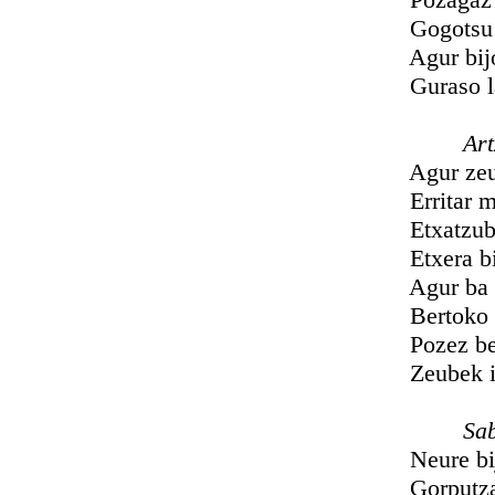
Gogotsu ne
Agur bijotz
Guraso lazt
Artzañ
Agur zeuber
Erritar mai
Etxatzubeza
Etxera bidi
Agur ba eto
Bertoko se
Pozez beteri
Zeubek iku
Saba
Neure bijotz
Gorputza i