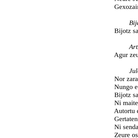
Gexozain la
Bija
Bijotz samur
Artzañ
Agur zeuberi
Jul
Nor zara zeu
Nungo eusk
Bijotz samur
Ni maite n
Autortu dazu
Gertaten ja
Ni sendatzer
Zeure osas