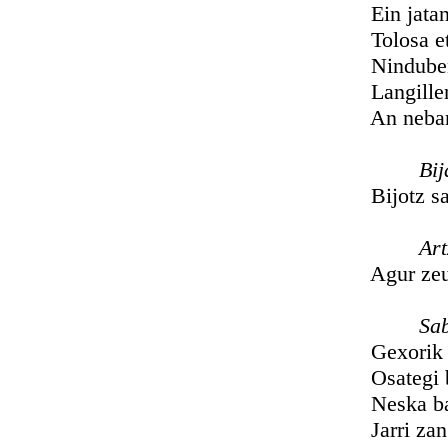
Ein jatan ag
Tolosa etxa
Ninduben ni
Langillen ag
An neban jar
Bija
Bijotz samur
Artzañ
Agur zeuberi
Saba
Gexorik ne
Osategi ba
Neska bat ni
Jarri zan ni 