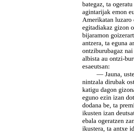
bategaz, ta ogeratu
agintarijak emon e
Amerikatan luzaro 
egitadiakaz gizon o
bijaramon goizerart
antzera, ta eguna a
ontziburubagaz nai 
albista au ontzi-bu
esaeutsan:
— Jauna, uste dot 
nintzala dirubak os
katigu dagon gizon
eguno ezin izan dot
dodana be, ta premi
ikusten izan deutsa
ebala ogeratzen zan
ikustera, ta antxe 