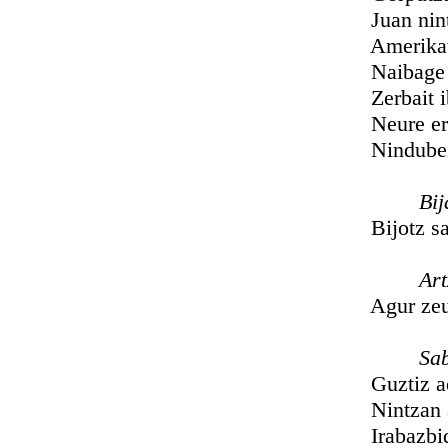
Juan nintzan 
Amerikata
Naibage min
Zerbait ibil
Neure erri m
Ninduben a
Bija
Bijotz samur
Artzañ
Agur zeuberi
Saba
Guztiz adu 
Nintzan an 
Irabazbide