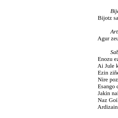
Bija
Bijotz samur
Artzañ
Agur zeuberi
Saba
Enozu ezag
Ai Jule kut
Ezin ziñeike
Nire pozta
Esango deut
Jakin nai d
Naz Goiketx
Ardizain la