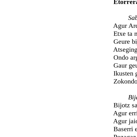
Etorrer
Sabas ta
Agur Ardib
Etxe ta men
Geure bijot
Atsegingarr
Ondo argi d
Gaur geure 
Ikusten gaz
Zokondo guz
Bija
Bijotz samu
Agur errita
Agur jaiote
Baserri ede
Pozagaz dar