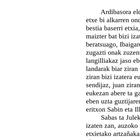
Ardibasora eldu ta
etxe bi alkarren on
bestia baserri etxia
maizter bat bizi iz
beratsuago, Ibaigar
zugazti onak zuzent
langilliakaz jaso e
landarak biar ziran
ziran bizi izatera 
sendijaz, juan ziran
eukezan abere ta g
eben uzta guztijare
eritxon Sabin eta I
Sabas ta Julek ez
izaten zan, auzoko a
etxietako artzañaka