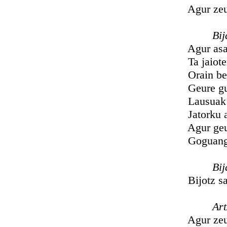
Agur zeuberi
Bija
Agur asaben
Ta jaioterr
Orain betet
Geure gurar
Lausuak ald
Jatorku arg
Agur geure 
Goguangarr
Bija
Bijotz samur
Artzañ
Agur zeuberi