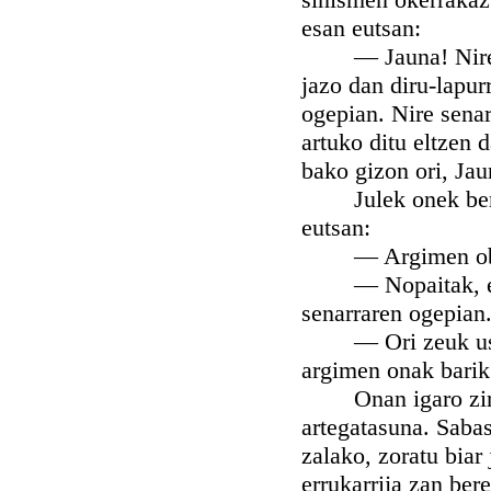
esan eutsan:
— Jauna! Nire sen
jazo dan diru-lapurr
ogepian. Nire senar
artuko ditu eltzen 
bako gizon ori, Jau
Julek onek berbok
eutsan:
— Argimen oberik
— Nopaitak, estut
senarraren ogepian
— Ori zeuk uste d
argimen onak barik
Onan igaro ziran 
artegatasuna. Sabas,
zalako, zoratu biar
errukarrija zan ber