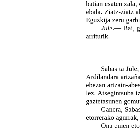
batian esaten zala,
ebala. Ziatz-ziatz 
Eguzkija zeru garbi
Jule
.— Bai, g
arriturik.
Sabas ta Jule, Be
Ardilandara artzañak
ebezan artzain-abes
lez. Atsegintsuba i
gaztetasunen gomut
Ganera, Sabas ta 
etorrerako agurrak,
Ona emen etorrer