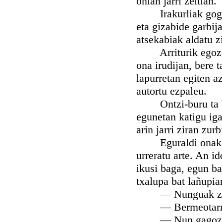
onian jarri zeitian.
Irakurliak gogora
eta gizabide garbija
atsekabiak aldatu z
Arriturik egozan o
ona irudijan, bere t
lapurretan egiten a
autortu ezpaleu.
Ontzi-buru ta best
egunetan katigu iga
arin jarri ziran zur
Eguraldi onakaz j
urreratu arte. An i
ikusi baga, egun ba
txalupa bat lañupia
— Nunguak za
— Bermeotarr
— Nun gagoz o