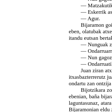
— Matzakutik u
— Eskerrik ask
— Agur.
Bijaramon goizian,
eben, olatubak atxe
itandu eutsan bertak
— Nunguak za
— Ondarruarr
— Nun gagoz
— Ondarruatik urr
Juan ziran atxetat
itxasbazterrerutz ju
ondartu zan ontzija
Bijotzikara zolija
ebenian, baña bijar
laguntasunaz, atara
Bijaramonian eldu z