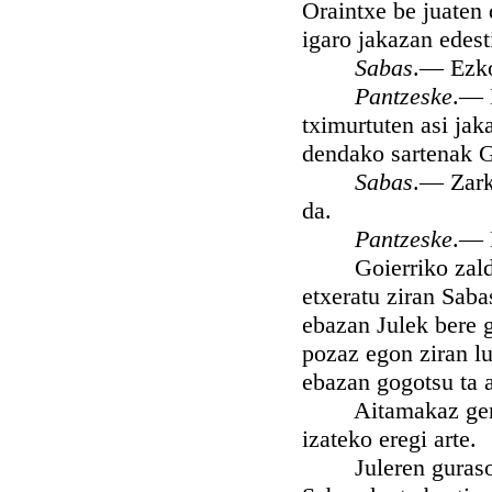
Oraintxe be juaten 
igaro jakazan edest
Sabas
.— Ezko
Pantzeske
.— 
tximurtuten asi jak
dendako sartenak Ga
Sabas
.— Zark
da.
Pantzeske
.— 
Goierriko zaldi ba
etxeratu ziran Saba
ebazan Julek bere g
pozaz egon ziran lu
ebazan gogotsu ta 
Aitamakaz geratu z
izateko eregi arte.
Juleren guraso ta