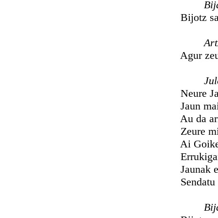
Bija
Bijotz samur
Artzañ
Agur zeuberi
Jul
Neure Jaungo
Jaun maitag
Au da arriga
Zeure mirar
Ai Goiketxe
Errukigarr
Jaunak egin 
Sendatu biz
Bija