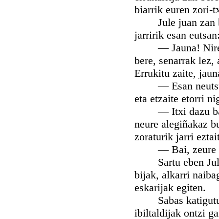
biarrik euren zori-t
Jule juan zan barr
jarririk esan eutsan
— Jauna! Nire sen
bere, senarrak lez,
Errukitu zaite, jau
— Esan neutsun ez
eta etzaite etorri n
— Itxi dazu bada 
neure alegiñakaz bu
zoraturik jarri eztai
— Bai, zeure sena
Sartu eben Jule, b
bijak, alkarri naib
eskarijak egiten.
Sabas katigutu za
ibiltaldijak ontzi g