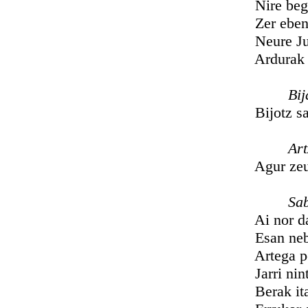
Nire begi it
Zer eben ik
Neure Jule 
Ardurak art
Bija
Bijotz samur
Artzañ
Agur zeuberi
Saba
Ai nor dakus
Esan neba
Artega poze
Jarri nintza
Berak itandu