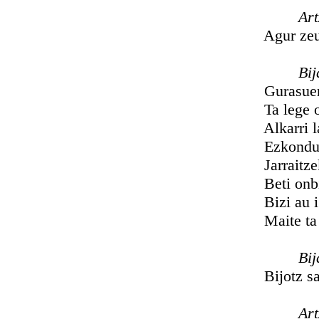
Artzañ
Agur zeuberi
Bija
Gurasuen b
Ta lege on
Alkarri lag
Ezkondu gi
Jarraitzeko 
Beti onbid
Bizi au iga
Maite ta ba
Bija
Bijotz samur
Artzañ