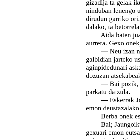
gizadija ta gelak i
ninduban lenengo ut
dirudun garriko ori
dalako, ta betorrel
Aida baten juan z
aurrera. Gexo onek
— Neu izan nintza
galbidian jarteko u
aginpidedunari aska
dozuzan atsekabeak
— Bai pozik, zeur
parkatu daizula.
— Eskerrak Jaungo
emon deustazalako
Berba onek esan, 
Bai; Jaungoikuak 
gexuari emon eutsa