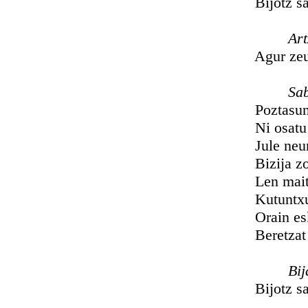
Bijotz samur
Artzañ
Agur zeuberi
Saba
Poztasun an
Ni osatu ni
Jule neure l
Bizija zor n
Len maiteta
Kutuntxuba
Orain esker 
Beretzat ne
Bija
Bijotz samur