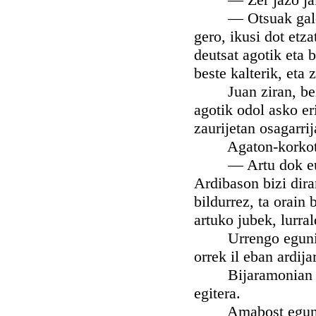
— Otsuak galdu na
gero, ikusi dot etz
deutsat agotik eta 
beste kalterik, eta 
Juan ziran, bein ba
agotik odol asko er
zaurijetan osagarrij
Agaton-korkotxek 
— Artu dok eure e
Ardibason bizi dira
bildurrez, ta orain
artuko jubek, lurra
Urrengo egunian l
orrek il eban ardijar
Bijaramonian artza
egitera.
Amabost egunetan 