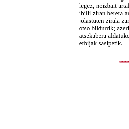
legez, noizbait art
ibilli ziran berera 
jolastuten zirala z
otso bildurrik; azer
atsekabera aldatuko
erbijak sasipetik.