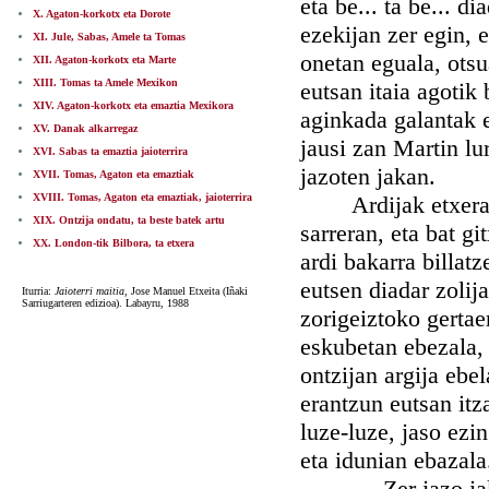
eta be... ta be... d
X. Agaton-korkotx eta Dorote
ezekijan zer egin, 
XI. Jule, Sabas, Amele ta Tomas
onetan eguala, otsu
XII. Agaton-korkotx eta Marte
XIII. Tomas ta Amele Mexikon
eutsan itaia agotik 
XIV. Agaton-korkotx eta emaztia Mexikora
aginkada galantak e
XV. Danak alkarregaz
jausi zan Martin lu
XVI. Sabas ta emaztia jaioterrira
jazoten jakan.
XVII. Tomas, Agaton eta emaztiak
XVIII. Tomas, Agaton eta emaztiak, jaioterrira
Ardijak etxeratu 
XIX. Ontzija ondatu, ta beste batek artu
sarreran, eta bat gi
XX. London-tik Bilbora, ta etxera
ardi bakarra billat
eutsen diadar zolij
Iturria:
Jaioterri maitia,
Jose Manuel Etxeita (Iñaki
Sarriugarteren edizioa). Labayru, 1988
zorigeiztoko gertae
eskubetan ebezala, j
ontzijan argija ebel
erantzun eutsan itz
luze-luze, jaso ezi
eta idunian ebazala
— Zer jazo jak,