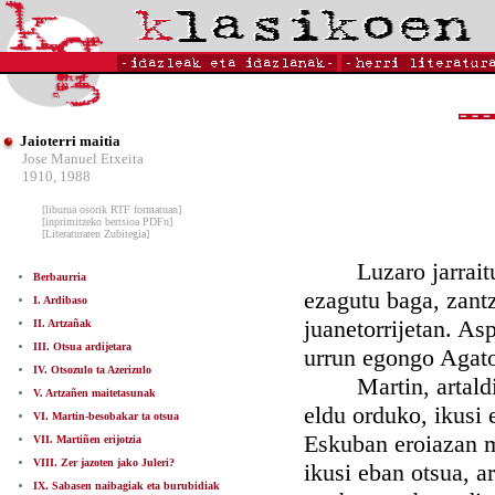
Jaioterri maitia
Jose Manuel Etxeita
1910, 1988
[liburua osorik RTF formatuan]
[inprimitzeko bertsioa PDFn]
[Literaturaren Zubitegia]
Luzaro jarraitu eb
Berbaurria
ezagutu baga, zantz
I. Ardibaso
juanetorrijetan. Asp
II. Artzañak
III. Otsua ardijetara
urrun egongo Agato
IV. Otsozulo ta Azerizulo
Martin, artaldia e
V. Artzañen maitetasunak
eldu orduko, ikusi 
VI. Martin-besobakar ta otsua
Eskuban eroiazan ma
VII. Martiñen erijotzia
VIII. Zer jazoten jako Juleri?
ikusi eban otsua, ar
IX. Sabasen naibagiak eta burubidiak