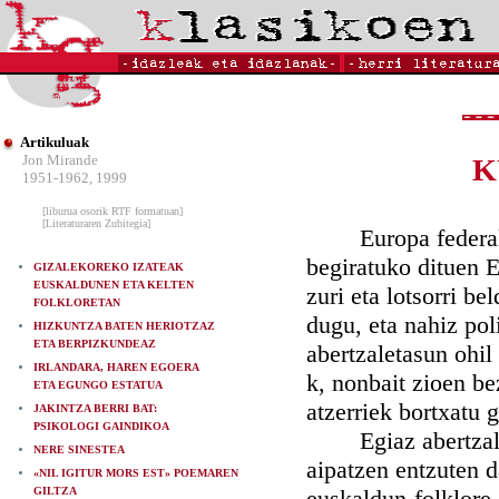
Artikuluak
Jon Mirande
K
1951-1962, 1999
[liburua osorik RTF formatuan]
[Literaturaren Zubitegia]
Europa federal bat
begiratuko dituen E
GIZALEKOREKO IZATEAK
EUSKALDUNEN ETA KELTEN
zuri eta lotsorri b
FOLKLORETAN
dugu, eta nahiz pol
HIZKUNTZA BATEN HERIOTZAZ
ETA BERPIZKUNDEAZ
abertzaletasun ohil
IRLANDARA, HAREN EGOERA
k, nonbait zioen be
ETA EGUNGO ESTATUA
atzerriek bortxatu 
JAKINTZA BERRI BAT:
PSIKOLOGI GAINDIKOA
Egiaz abertzale a
NERE SINESTEA
aipatzen entzuten d
«NIL IGITUR MORS EST» POEMAREN
GILTZA
euskaldun-folklore 