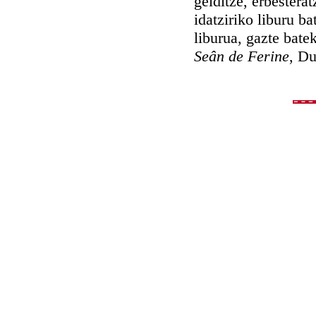
gelditze, erbesterat
idatziriko liburu b
liburua, gazte bate
Seân de Ferine
, Du