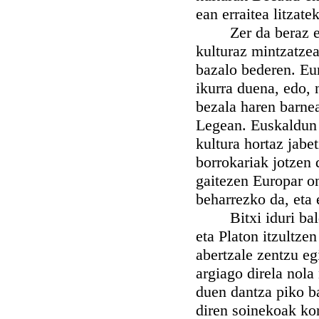
ean erraitea litzate
Zer da beraz eusk
kulturaz mintzatzea
bazalo bederen. Eur
ikurra duena, edo, 
bezala haren barnea
Legean. Euskaldun 
kultura hortaz jabe
borrokariak jotzen
gaitezen Europar on
beharrezko da, eta 
Bitxi iduri baldin
eta Platon itzultze
abertzale zentzu eg
argiago direla nola 
duen dantza piko ba
diren soinekoak ko