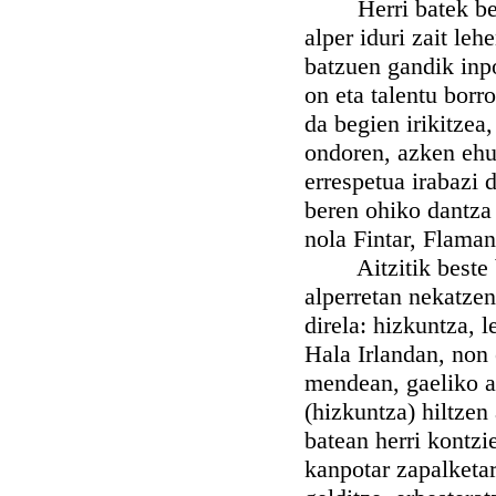
Herri batek bere f
alper iduri zait leh
batzuen gandik inpo
on eta talentu borr
da begien irikitzea
ondoren, azken ehun
errespetua irabazi 
beren ohiko dantza 
nola Fintar, Flaman
Aitzitik beste bat
alperretan nekatzen
direla: hizkuntza, l
Hala Irlandan, non 
mendean, gaeliko at
(hizkuntza) hiltzen 
batean herri kontzi
kanpotar zapalketa