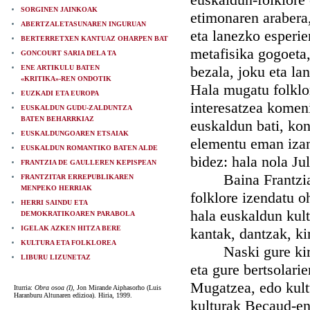
SORGINEN JAINKOAK
etimonaren arabera,
ABERTZALETASUNAREN INGURUAN
eta lanezko esperien
BERTERRETXEN KANTUAZ OHARPEN BAT
metafisika gogoeta,
GONCOURT SARIA DELA TA
bezala, joku eta la
ENE ARTIKULU BATEN
«KRITIKA»-REN ONDOTIK
Hala mugatu folklo
EUZKADI ETA EUROPA
interesatzea komeni
EUSKALDUN GUDU-ZALDUNTZA
BATEN BEHARRKIAZ
euskaldun bati, kon
EUSKALDUNGOAREN ETSAIAK
elementu eman izan 
EUSKALDUN ROMANTIKO BATEN ALDE
bidez: hala nola Ju
FRANTZIA DE GAULLEREN KEPISPEAN
Baina Frantzian et
FRANTZITAR ERREPUBLIKAREN
MENPEKO HERRIAK
folklore izendatu oh
HERRI SAINDU ETA
hala euskaldun kult
DEMOKRATIKOAREN PARABOLA
IGELAK AZKEN HITZA BERE
kantak, dantzak, ki
KULTURA ETA FOLKLOREA
Naski gure kirolet
LIBURU LIZUNETAZ
eta gure bertsolari
Mugatzea, edo kultu
Iturria:
Obra osoa (I),
Jon Mirande Aiphasorho (Luis
Haranburu Altunaren edizioa). Hiria, 1999.
kulturak Becaud-en 