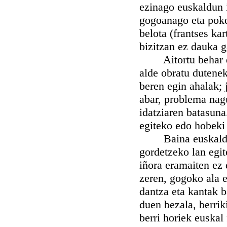
ezinago euskaldun i
gogoanago eta poke
belota (frantses kar
bizitzan ez dauka g
Aitortu behar dut
alde obratu dutenek
beren egin ahalak; j
abar, problema nagu
idatziaren batasuna
egiteko edo hobeki 
Baina euskaldun fo
gordetzeko lan egit
iñora eramaiten ez 
zeren, gogoko ala e
dantza eta kantak b
duen bezala, berrik
berri horiek euskal 