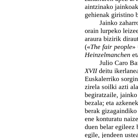
aintzinako jainkoak 
gehienak giristino 
Jainko zaharrok, a
orain lurpeko leize
araura bizirik dira
(«
The fair people
» 
Heinzelmanchen
et
Julio Caro Bar
XVII
deitu ikerlane
Euskalerriko sorgin
zirela soilki azti a
begiratzaile, jaink
bezala; eta azkenek
berak gizagaindiko 
ene konturatu naize
duen belar egileez b
egile, jendeen ust