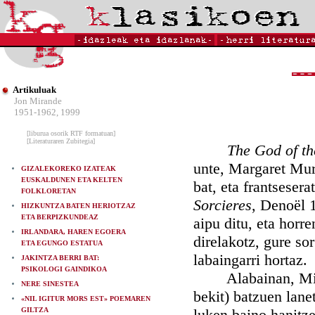
Artikuluak
Jon Mirande
1951-1962, 1999
[liburua osorik RTF formatuan]
[Literaturaren Zubitegia]
The God of th
unte, Margaret Murr
GIZALEKOREKO IZATEAK
EUSKALDUNEN ETA KELTEN
bat, eta frantsesera
FOLKLORETAN
Sorcieres
, Denoël 
HIZKUNTZA BATEN HERIOTZAZ
ETA BERPIZKUNDEAZ
aipu ditu, eta horr
IRLANDARA, HAREN EGOERA
direlakotz, gure so
ETA EGUNGO ESTATUA
labaingarri hortaz.
JAKINTZA BERRI BAT:
PSIKOLOGI GAINDIKOA
Alabainan, Miss Mu
NERE SINESTEA
bekit) batzuen lane
«NIL IGITUR MORS EST» POEMAREN
GILTZA
luken baino hanitze