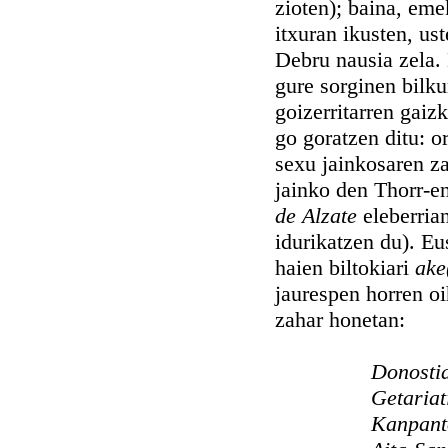
zioten); baina, eme
itxuran ikusten, us
Debru nausia zela.
gure sorginen bilk
goizerritarren gaizk
go goratzen ditu: o
sexu jainkosaren z
jainko den Thorr-e
de Alzate
eleberria
idurikatzen du). Eu
haien biltokiari
ake
jaurespen horren o
zahar honetan:
Donostia
Getariat
Kanpanto