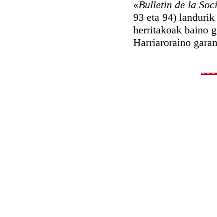
«
Bulletin de la Soc
93 eta 94) landurik 
herritakoak baino g
Harriaroraino gara