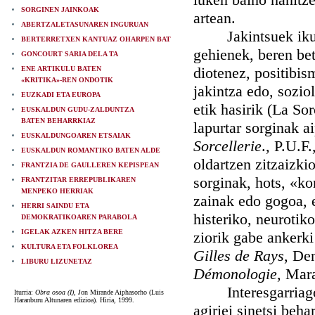
SORGINEN JAINKOAK
artean.
ABERTZALETASUNAREN INGURUAN
Jakintsuek ikusgu
BERTERRETXEN KANTUAZ OHARPEN BAT
gehienek, beren bet
GONCOURT SARIA DELA TA
diotenez, positibism
ENE ARTIKULU BATEN
«KRITIKA»-REN ONDOTIK
jakintza edo, sozio
EUZKADI ETA EUROPA
etik hasirik (La So
EUSKALDUN GUDU-ZALDUNTZA
BATEN BEHARRKIAZ
lapurtar sorginak a
EUSKALDUNGOAREN ETSAIAK
Sorcellerie
., P.U.F
EUSKALDUN ROMANTIKO BATEN ALDE
oldartzen zitzaizki
FRANTZIA DE GAULLEREN KEPISPEAN
sorginak, hots, «ko
FRANTZITAR ERREPUBLIKAREN
MENPEKO HERRIAK
zainak edo gogoa, e
HERRI SAINDU ETA
histeriko, neurotik
DEMOKRATIKOAREN PARABOLA
IGELAK AZKEN HITZA BERE
ziorik gabe ankerki
KULTURA ETA FOLKLOREA
Gilles de Rays
, De
LIBURU LIZUNETAZ
Démonologie
, Mar
Interesgarriago d
Iturria:
Obra osoa (I),
Jon Mirande Aiphasorho (Luis
Haranburu Altunaren edizioa). Hiria, 1999.
agiriei sinetsi beh