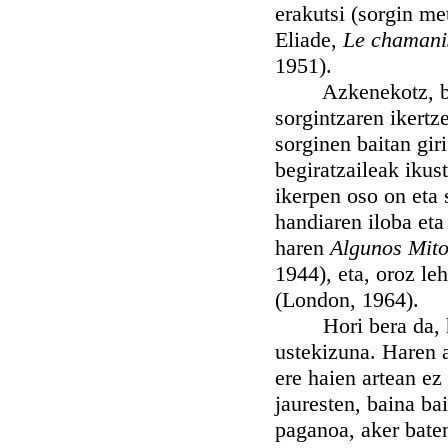
erakutsi (sorgin m
Eliade,
Le chamanis
1951).
Azkenekotz, bada 
sorgintzaren ikertz
sorginen baitan giri
begiratzaileak ikus
ikerpen oso on eta 
handiaren iloba eta
haren
Algunos Mito
1944), eta, oroz le
(London, 1964).
Hori bera da, hai
ustekizuna. Haren 
ere haien artean ez
jauresten, baina ba
paganoa, aker bate