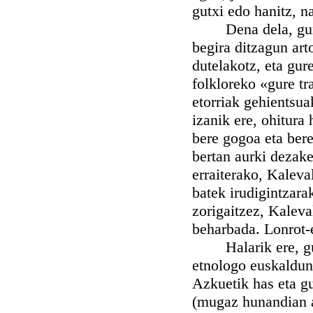
gutxi edo hanitz, n
Dena dela, gure so
begira ditzagun art
dutelakotz, eta gur
folkloreko «gure tr
etorriak gehientsua
izanik ere, ohitura 
bere gogoa eta bere
bertan aurki dezake
erraiterako, Kalev
batek irudigintzara
zorigaitzez, Kaleva
beharbada. Lonrot-e
Halarik ere, gure 
etnologo euskaldun 
Azkuetik has eta g
(mugaz hunandian a