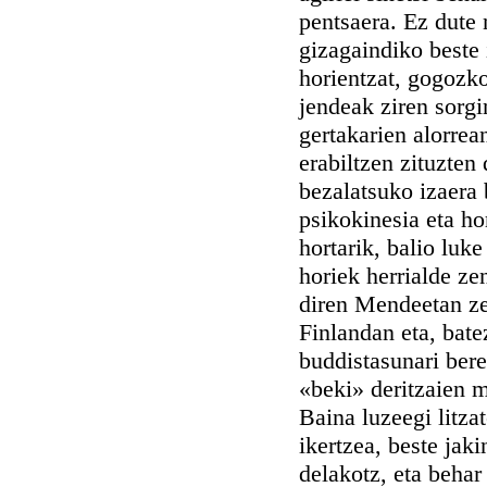
pentsaera. Ez dute 
gizagaindiko beste 
horientzat, gogozk
jendeak ziren sorgi
gertakarien alorrea
erabiltzen zituzten
bezalatsuko izaera
psikokinesia eta h
hortarik, balio luk
horiek herrialde ze
diren Mendeetan ze
Finlandan eta, bat
buddistasunari ber
«beki» deritzaien 
Baina luzeegi litza
ikertzea, beste jak
delakotz, eta behar