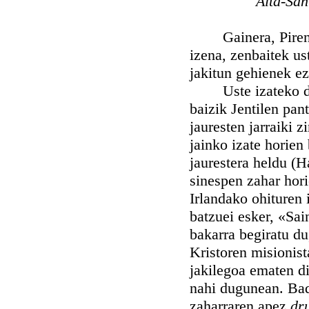
Aita-San
Gainera, Pireneo
izena, zenbaitek us
jakitun gehienek ez
Uste izateko da, b
baizik Jentilen pan
jauresten jarraiki z
jainko izate horie
jaurestera heldu (H
sinespen zahar hori
Irlandako ohituren i
batzuei esker, «Sai
bakarra begiratu du
Kristoren misionist
jakilegoa ematen di
nahi dugunean. Bada
zaharraren apez
dr