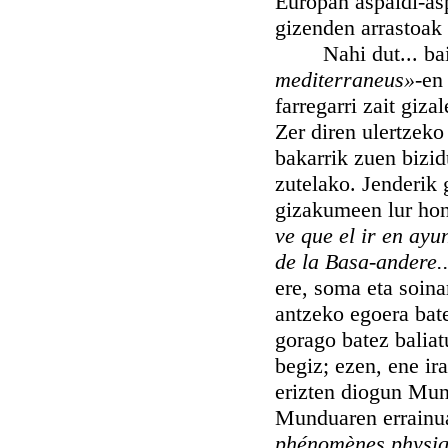
Europan aspaldi-as
gizenden arrastoak 
Nahi dut... baina 
mediterraneus»
-en
farregarri zait giz
Zer diren ulertzeko
bakarrik zuen bizi
zutelako. Jenderik 
gizakumeen lur hon
ve que el ir en ayu
de la Basa-andere..
ere, soma eta soina
antzeko egoera bate
gorago batez baliat
begiz; ezen, ene ir
erizten diogun Mun
Munduaren errainua
phénomènes physiq