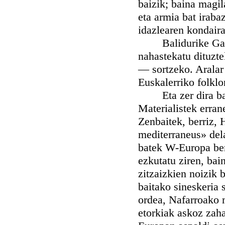
baizik; baina magil
eta armia bat irab
idazlearen kondaira 
Balidurike Galest
nahastekatu dituzt
— sortzeko. Aralar
Euskalerriko folklo
Eta zer dira bada 
Materialistek errane
Zenbaitek, berriz,
mediterraneus» del
batek W-Europa ber
ezkutatu ziren, bain
zitzaizkien noizik 
baitako sineskeria
ordea, Nafarroako 
etorkiak askoz zaha