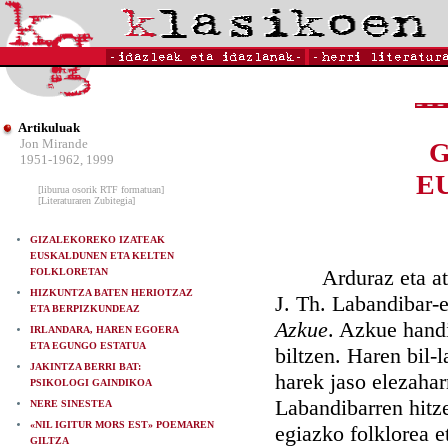
Artikuluak
Jon Mirande
G
1951-1962, 1999
E
[liburua osorik RTF formatuan]
[Literaturaren Zubitegia]
GIZALEKOREKO IZATEAK
EUSKALDUNEN ETA KELTEN
Arduraz eta atse
FOLKLORETAN
HIZKUNTZA BATEN HERIOTZAZ
J. Th. Labandibar-
ETA BERPIZKUNDEAZ
Azkue
. Azkue handi
IRLANDARA, HAREN EGOERA
ETA EGUNGO ESTATUA
biltzen. Haren bil-
JAKINTZA BERRI BAT:
harek jaso elezaha
PSIKOLOGI GAINDIKOA
Labandibarren hitz
NERE SINESTEA
«NIL IGITUR MORS EST» POEMAREN
egiazko folklorea 
GILTZA