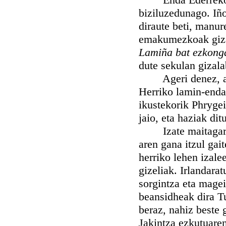
biziluzedunago. Iño
diraute beti, manu
emakumezkoak gizas
Lamiña bat ezkong
dute sekulan gizalab
Ageri denez, alka
Herriko lamin-enda.
ikustekorik Phryge
jaio, eta haziak di
Izate maitagarri 
aren gana itzul gai
herriko lehen izal
gizeliak. Irlandara
sorgintza eta magei
beansidheak dira 
beraz, nahiz beste 
Jakintza ezkutuaren