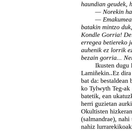
haundian geudek, ho
— Norekin ha
— Emakumeak 
batakin mintzo duk,
Kondle Gorria! Dei
erregea betiereko j
auhenik ez lorrik e
bezain gorria... Ne
Ikusten dugu Bean
Lamiñekin..Ez dira
bat da: bestaldean 
ko Tylwyth Teg-ak 
batetik, ean ukatuz
herri guzietan aurk
Okultisten hizkera
(salmandrae), nahi 
nahiz lurrarekikoak