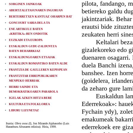
pilota, fandango, m
SORGINEN JAINKOAK
betiereko galdu dug
ABERTZALETASUNAREN INGURUAN
BERTERRETXEN KANTUAZ OHARPEN BAT
jakintzariak. Behar 
GONCOURT SARIA DELA TA
erautsi bide zituzt
ENE ARTIKULU BATEN
zeukaten herri sine
«KRITIKA»-REN ONDOTIK
EUZKADI ETA EUROPA
Keltalari bezala,
EUSKALDUN GUDU-ZALDUNTZA
gizalekoreko edo gi
BATEN BEHARRKIAZ
duenaren osagarri. 
EUSKALDUNGOAREN ETSAIAK
duela Banchi izena,
EUSKALDUN ROMANTIKO BATEN ALDE
FRANTZIA DE GAULLEREN KEPISPEAN
banshee. Izen hor
FRANTZITAR ERREPUBLIKAREN
(goidelera, irland
MENPEKO HERRIAK
da zeharo gure lam
HERRI SAINDU ETA
DEMOKRATIKOAREN PARABOLA
Euskaldun lamiñe
IGELAK AZKEN HITZA BERE
Ederrekoak»: hauek 
KULTURA ETA FOLKLOREA
Fychain ydy), zolet
LIBURU LIZUNETAZ
emakumeak bakarrik
Iturria:
Obra osoa (I),
Jon Mirande Aiphasorho (Luis
ederrekoek ere giz
Haranburu Altunaren edizioa). Hiria, 1999.