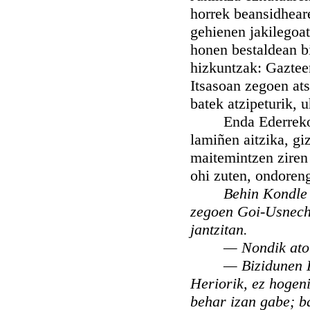
horrek beansidhear
gehienen jakilegoat
honen bestaldean bi
hizkuntzak: Gazteen
Itsasoan zegoen ats
batek atzipeturik, 
Enda Ederrekoak 
lamiñen aitzika, gi
maitemintzen ziren
ohi zuten, ondoren
Behin Kondle 
zegoen Goi-Usnech-
jantzitan.
— Nondik ato
— Bizidunen L
Heriorik, ez hogeni
behar izan gabe; b