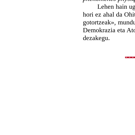
Lehen hain ugari 
hori ez ahal da Oh
gotortzeak», mundu
Demokrazia eta Atom
dezakegu.