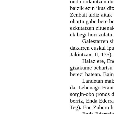
ondo ordaintzen dut
baizik ezin ikus di
Zenbait aldiz aitak
ohartu gabe bere b
ezkutatzen zituenak
ek begi hori zulatu 
Galestarren sine
dakarren euskal ipu
Jakintza», II, 135).
Halaz ere, Enda e
gizakume behartsu b
berezi batean. Bain
Landetan maiz iku
da. Lehenago Frantz
sorgin-obo (ronds d
berriz, Enda Ederra
Teg). Ene Zubero he
Enda Ederrekoak e