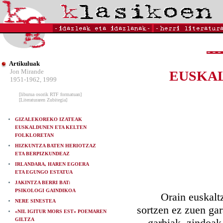
Artikuluak
Jon Mirande
EUSKA
1951-1962, 1999
[liburua osorik RTF formatuan]
[Literaturaren Zubitegia]
GIZALEKOREKO IZATEAK
EUSKALDUNEN ETA KELTEN
FOLKLORETAN
HIZKUNTZA BATEN HERIOTZAZ
ETA BERPIZKUNDEAZ
IRLANDARA, HAREN EGOERA
ETA EGUNGO ESTATUA
JAKINTZA BERRI BAT:
PSIKOLOGI GAINDIKOA
Orain euskaltzale
NERE SINESTEA
sortzen ez zuen gar
«NIL IGITUR MORS EST» POEMAREN
GILTZA
—garbiak, zindoak.