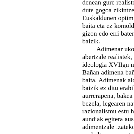
denean gure realist
dute gogoa zikintze
Euskaldunen optimi
baita eta ez komold
gizon edo erri bate
baizik.
Adimenar uko egin
abertzale realistek
ideologia XVIIgn m
Bañan adimena baño
baita. Adimenak ald
baizik ez ditu erab
aurrerapena, bakea 
bezela, legearen na
razionalismu estu h
aundiak egitera ausa
adimentzale izateko