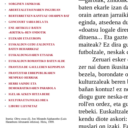
SORGINEN JAINKOAK
baten ekarle izan d
ABERTZALETASUNAREN INGURUAN
orain artean jarraik
BERTERRETXEN KANTUAZ OHARPEN BAT
eginda, atsedena du
GONCOURT SARIA DELA TA
«doatsu logale diren
ENE ARTIKULU BATEN
«KRITIKA»-REN ONDOTIK
dituena... Eta gaz
EUZKADI ETA EUROPA
maiteak? Ez dira gu
EUSKALDUN GUDU-ZALDUNTZA
BATEN BEHARRKIAZ
futbolzale, neskak
EUSKALDUNGOAREN ETSAIAK
Zeruari esker eusk
EUSKALDUN ROMANTIKO BATEN ALDE
zer nai duen ikusita
FRANTZIA DE GAULLEREN KEPISPEAN
bezela, borondate 
FRANTZITAR ERREPUBLIKAREN
MENPEKO HERRIAK
kulturzaleak beren 
HERRI SAINDU ETA
bañan kontuz! ez n
DEMOKRATIKOAREN PARABOLA
IGELAK AZKEN HITZA BERE
diogu gure neska-m
KULTURA ETA FOLKLOREA
roll'en ordez, eta g
LIBURU LIZUNETAZ
trebeki. Euskaltzal
kendu diote askori:
Iturria:
Obra osoa (I),
Jon Mirande Aiphasorho (Luis
Haranburu Altunaren edizioa). Hiria, 1999.
muslari on izaki, E