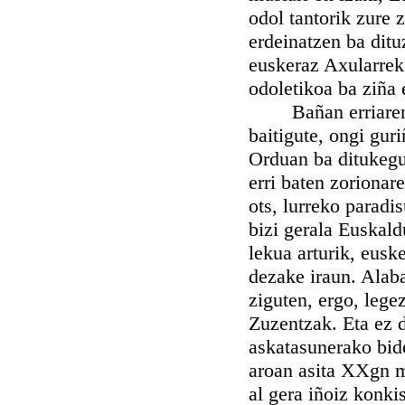
odol tantorik zure 
erdeinatzen ba ditu
euskeraz Axularrek 
odoletikoa ba ziña 
Bañan erriaren og
baitigute, ongi gur
Orduan ba ditukegu
erri baten zorionar
ots, lurreko paradi
bizi gerala Euskal
lekua arturik, euske
dezake iraun. Alab
ziguten, ergo, lege
Zuzentzak. Eta ez 
askatasunerako bide
aroan asita XXgn m
al gera iñoiz konkis