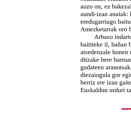
auzo on, ez bakezale
aundi-izan anaiak: 
eredugarriago bait
Amezketarrak oro 
Arbaso indartsu t
baititeke il, bañan
atsedenzale honen 
ditzake bere barrua
gudateen aranotsak
diezaiogula gor eg
berriz ere izan gai
Euskaldun urduri ta