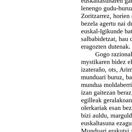
euskaltasunaren ga
lenengo gudu-buruza
Zoritzarrez, horien
bezela agertu nai d
euskal-Igikunde bat
salbabidetzat, hau 
eragozten dutenak.
Gogo razionalista
mystikaren bidez e
izateraño, ots, Arim
munduari buruz, bañ
mundua moldaberrit
izan gaitezan beraz
egilleak geralako
olerkariak esan bez
bizi auldu, marguld
euskaltasuna ezagu
Munduari erakutsi 