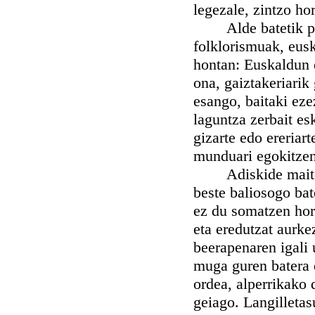
legezale, zintzo hor
Alde batetik polit
folklorismuak, eusk
hontan: Euskaldun 
ona, gaiztakeriarik 
esango, baitaki ez
laguntza zerbait es
gizarte edo ereriart
munduari egokitzen
Adiskide maiteak, 
beste baliosogo ba
ez du somatzen hori
eta eredutzat aurke
beerapenaren igali 
muga guren batera e
ordea, alperrikako 
geiago. Langilletas