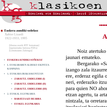
Euskera aundiki-soñekoz
Xabier Lizardi
A
1922-1933, 1995
[liburua osorik RTF formatuan]
[inprimitzeko bertsioa PDFn]
Noiz atertuko nen
[Literaturaren Zubitegia]
jaunari emateko.
EUSKERA AUNDIKI-SOÑEKOZ
Bergarako «Saski-
I. EUSKARAREN ALDEKO EKINTZA
izango zala itzaurr
KANPAINA
1. EUSKARA IRAKASKUNTZAN
ere, erderaz egiña 
ZARAUTZ, ERDELERRI (I)
neri, erderazko itz
ZARAUTZ, ERDELERRI (II)
para quien NO ahon
ZARAUTZ, ERDELERRI (III)
etzan agertu, ta art
2. EUSKAL EGUNKARIA
BARATZA AZI BEARRA
nintzala, ta orreta
EUSKEL EGUNKARIA
itzulgaiari begirat