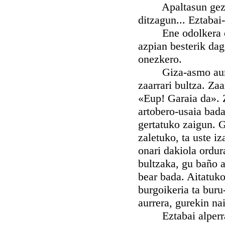
Apaltasun gezurrez
ditzagun... Eztabai
Ene odolkera egit
azpian besterik dag
onezkero.
Giza-asmo aundi gu
zaarrari bultza. Za
«Eup! Garaia da». Z
artobero-usaia bada
gertatuko zaigun. G
zaletuko, ta uste i
onari dakiola ordura
bultzaka, gu baño 
bear bada. Aitatuko
burgoikeria ta buru
aurrera, gurekin na
Eztabai alperra s