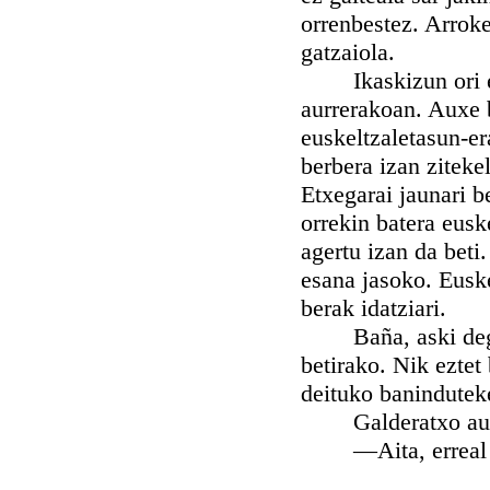
orrenbestez. Arroker
gatzaiola.
Ikaskizun ori ere 
aurrerakoan. Auxe b
euskeltzaletasun-era
berbera izan ziteke
Etxegarai jaunari b
orrekin batera eusk
agertu izan da beti.
esana jasoko. Euske
berak idatziari.
Baña, aski degu o
betirako. Nik eztet
deituko banindutek
Galderatxo au b
—Aita, erreal b