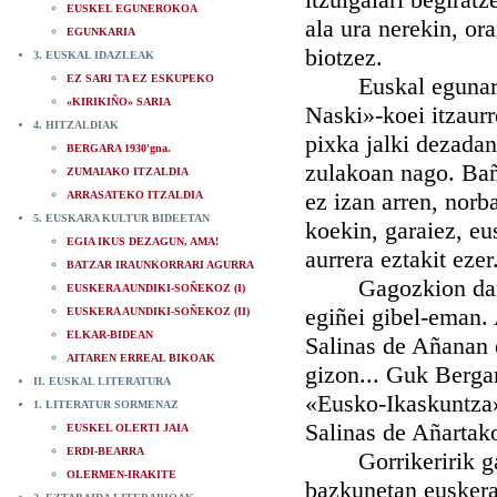
EUSKEL EGUNEROKOA
ala ura nerekin, or
EGUNKARIA
biotzez.
3. EUSKAL IDAZLEAK
EZ SARI TA EZ ESKUPEKO
Euskal egunaren e
«KIRIKIÑO» SARIA
Naski»-koei itzaurr
4. HITZALDIAK
pixka jalki dezada
BERGARA 1930'gna.
zulakoan nago. Baña
ZUMAIAKO ITZALDIA
ez izan arren, norb
ARRASATEKO ITZALDIA
5. EUSKARA KULTUR BIDEETAN
koekin, garaiez, eus
EGIA IKUS DEZAGUN, AMA!
aurrera eztakit ezer
BATZAR IRAUNKORRARI AGURRA
Gagozkion danari,
EUSKERA AUNDIKI-SOÑEKOZ (I)
egiñei gibel-eman.
EUSKERA AUNDIKI-SOÑEKOZ (II)
ELKAR-BIDEAN
Salinas de Añanan e
AITAREN ERREAL BIKOAK
gizon... Guk Bergar
II. EUSKAL LITERATURA
«Eusko-Ikaskuntza»
1. LITERATUR SORMENAZ
Salinas de Añartak
EUSKEL OLERTI JAIA
ERDI-BEARRA
Gorrikeririk gabe,
OLERMEN-IRAKITE
bazkunetan euskera