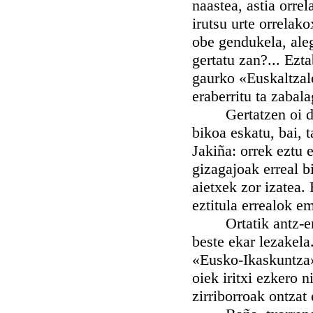
naastea, astia orrel
irutsu urte orrelak
obe gendukela, aleg
gertatu zan?... Ezta
gaurko «Euskaltzal
eraberritu ta zabal
Gertatzen oi da m
bikoa eskatu, bai, 
Jakiña: orrek eztu 
gizagajoak erreal b
aietxek zor izatea. 
eztitula errealok e
Ortatik antz-eman
beste ekar lezakela
«Eusko-Ikaskuntza»-
oiek iritxi ezkero 
zirriborroak ontzat