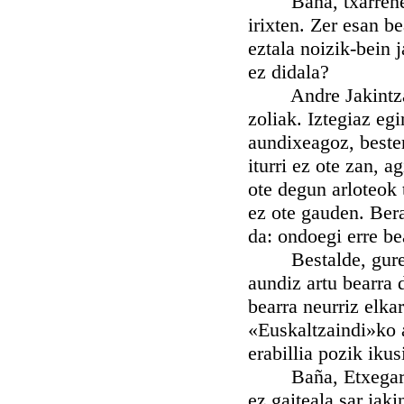
Baña, txarrenera 
irixten. Zer esan b
eztala noizik-bein j
ez didala?
Andre Jakintzari d
zoliak. Iztegiaz eg
aundixeagoz, beste
iturri ez ote zan, a
ote degun arloteok 
ez ote gauden. Bera
da: ondoegi erre be
Bestalde, gure us
aundiz artu bearra 
bearra neurriz elka
«Euskaltzaindi»ko 
erabillia pozik ikus
Baña, Etxegarai ja
ez gaiteala sar jaki