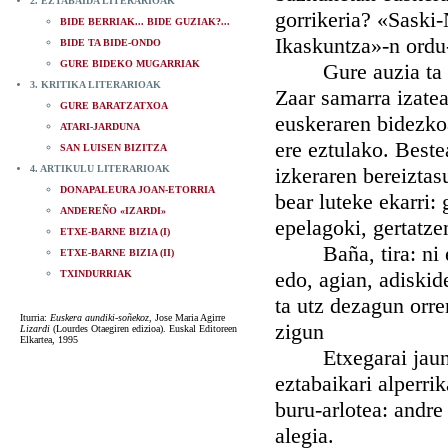
2. EZTABAIDA LITERARIOAK
gorrikeria? «Saski-
BIDE BERRIAK... BIDE GUZIAK?...
Ikaskuntza»-n ordu-
BIDE TA BIDE-ONDO
GURE BIDEKO MUGARRIAK
Gure auzia ta kat
3. KRITIKA LITERARIOAK
Zaar samarra izatea
GURE BARATZATXOA
euskeraren bidezko
ATARI-JARDUNA
ere eztulako. Beste
SAN LUISEN BIZITZA
4. ARTIKULU LITERARIOAK
izkeraren bereiztas
DONAPALEURA JOAN-ETORRIA
bear luteke ekarri:
ANDEREÑO «IZARDI»
epelagoki, gertatze
ETXE-BARNE BIZIA (I)
Baña, tira: ni ena
ETXE-BARNE BIZIA (II)
edo, agian, adiskid
TXINDURRIAK
ta utz dezagun orre
Iturria:
Euskera aundiki-soñekoz
, Jose Maria Agirre
zigun
Lizardi
(Lourdes Otaegiren edizioa). Euskal Editoreen
Elkartea, 1995
Etxegarai jaunak,
eztabaikari alperri
buru-arlotea: andre
alegia.