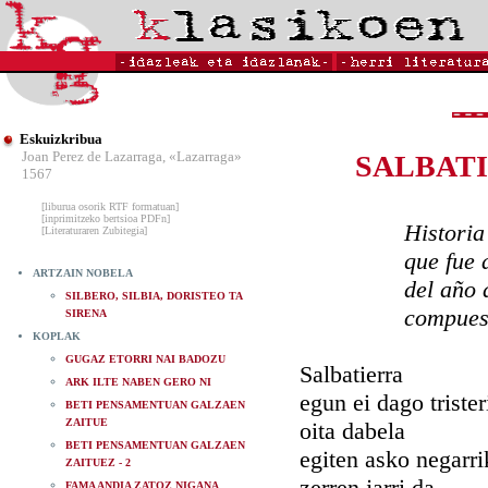
Eskuizkribua
Joan Perez de Lazarraga, «Lazarraga»
SALBATI
1567
[liburua osorik RTF formatuan]
[inprimitzeko bertsioa PDFn]
Historia de la
[Literaturaren Zubitegia]
que fue a pri
ARTZAIN NOBELA
del año del na
SILBERO, SILBIA, DORISTEO TA
compuesta po
SIRENA
KOPLAK
GUGAZ ETORRI NAI BADOZU
Salbatierra
ARK ILTE NABEN GERO NI
egun ei dago trister
BETI PENSAMENTUAN GALZAEN
ZAITUE
oita dabela
BETI PENSAMENTUAN GALZAEN
egiten asko negarri
ZAITUEZ - 2
zerren jarri da
FAMA ANDIA ZATOZ NIGANA