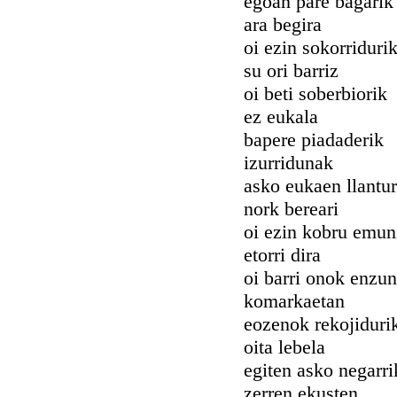
egoan pare bagarik
ara begira
oi ezin sokorriduri
su ori barriz
oi beti soberbiorik
ez eukala
bapere piadaderik
izurridunak
asko eukaen llantur
nork bereari
oi ezin kobru emun
etorri dira
oi barri onok enzun
komarkaetan
eozenok rekojiduri
oita lebela
egiten asko negarri
zerren ekusten