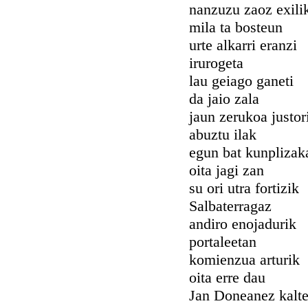
nanzuzu zaoz exili
mila ta bosteun
urte alkarri eranzi
irurogeta
lau geiago ganeti
da jaio zala
jaun zerukoa justor
abuztu ilak
egun bat kunplizak
oita jagi zan
su ori utra fortizik
Salbaterragaz
andiro enojadurik
portaleetan
komienzua arturik
oita erre dau
Jan Doneanez kalte