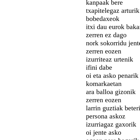
kanpaak bere
txapitelegaz arturik
bobedaxeok
itxi dau eurok baka
zerren ez dago
nork sokorridu jent
zerren eozen
izurriteaz urtenik
ifini dabe
oi eta asko penarik
komarkaetan
ara balloa gizonik
zerren eozen
larrin guztiak beter
persona askoz
izurriagaz gaxorik
oi jente asko