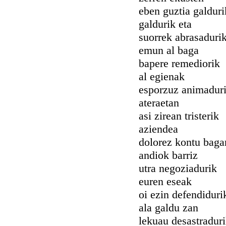
eben guztia galduri
galdurik eta
suorrek abrasaduri
emun al baga
bapere remediorik
al egienak
esporzuz animadur
ateraetan
asi zirean tristerik
aziendea
dolorez kontu baga
andiok barriz
utra negoziadurik
euren eseak
oi ezin defendiduri
ala galdu zan
lekuau desastradur