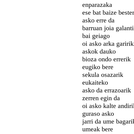
enparazaka
ese bat baize beste
asko erre da
barruan joia galant
bai geiago
oi asko arka garirik
askok dauko
bioza ondo errerik
eugiko bere
sekula osazarik
eukaiteko
asko da errazoarik
zerren egin da
oi asko kalte andiri
guraso asko
jarri da ume bagari
umeak bere