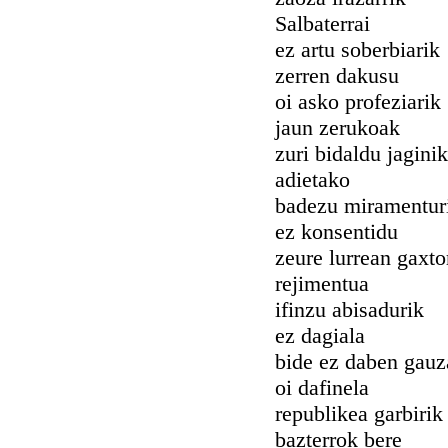
Salbaterrai
ez artu soberbiarik
zerren dakusu
oi asko profeziarik
jaun zerukoak
zuri bidaldu jaginik
adietako
badezu miramentur
ez konsentidu
zeure lurrean gaxto
rejimentua
ifinzu abisadurik
ez dagiala
bide ez daben gauz
oi dafinela
republikea garbirik
bazterrok bere