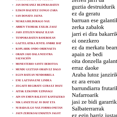
JAN DONEANEZ BEZPERA BATEN
guztia destruidurik
EZKON BAZATEZ EONGO ZARA
ez da geratu
SAN DONATO JAUNA
barruan ese galanti
NESKEA BILDURAGO NAX
zerka zabalok
ARREN TXORIAK EXILIK ZAOZ
jarri ei dira bakarri
JAIO ZITEZEN MAIAZ ILEAN
TENPORA BATEN BANEROEAN
oi onezkero
GAZTELATIKA JENTIL ONBRE BAT
ez da merkatu bear
KOPLARIK ONDO ORDENAETA
apain ze bedi
ORAIN JAIO DALA NUESTRA
SALVACIÓN
oita donzella galan
MONESTERIO SANTU DEBOTOA
erraz daoke
MUNDU GUZTIAN ORAIN EZ DAGO
Araba lutoz janziri
EGUN BATEAN NENDORRELA
ez ara eroan
ENE LAZTANA ENE LINDEA
ZEGAITI BEGIRATU GURA EZ DOZU
barrundiarra frutari
AITAK EZKONDU EZPANAGI
Nafarroarik
AIN ON EMUN BALEUST KANTAZEKO
jasi ze bidi gararrik
NIK LANZETEAZ JO DIAT ETA
Salbaterrarrak
NI BADA ILGO NAX FORMA ONETAN
JAUN ZERUKOAI EMAITEN JAGOT
ez egin barriz justa