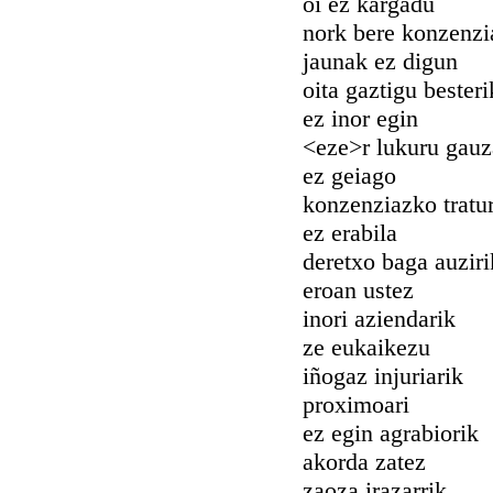
oi ez kargadu
nork bere konzenzi
jaunak ez digun
oita gaztigu besteri
ez inor egin
<eze>r lukuru gauz
ez geiago
konzenziazko tratu
ez erabila
deretxo baga auziri
eroan ustez
inori aziendarik
ze eukaikezu
iñogaz injuriarik
proximoari
ez egin agrabiorik
akorda zatez
zaoza irazarrik