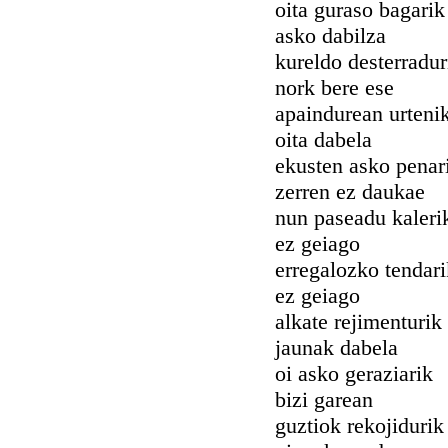
oita guraso bagarik
asko dabilza
kureldo desterradur
nork bere ese
apaindurean urteni
oita dabela
ekusten asko penar
zerren ez daukae
nun paseadu kaleri
ez geiago
erregalozko tendari
ez geiago
alkate rejimenturik
jaunak dabela
oi asko geraziarik
bizi garean
guztiok rekojidurik