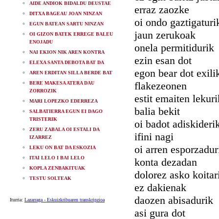
AIDE ANDIOK BIDALDU DEUSTAE
erraz zaozke
DITXA BAGEAU JOAN NINZAN
oi ondo gaztigaturi
EGUN BATEAN SARTU NINZAN
jaun zerukoak
OI GIZON BATEK ERREGE BALEU
ENOJADU
onela permitidurik
NAI EKION NIK AREN KONTRA
ezin esan dot
ELEXA SANTA DEBOTA BAT DA
egon bear dot exili
AREN ERDITAN SILLA BERDE BAT
flakezeonen
BERE MAKESA ATERA DAU
ZORROZIK
estit emaiten lekuri
MARI LOPEZKO EDERREZA
balia bekit
SALBATIERRA EGUN EI DAGO
TRISTERIK
oi badot adiskideri
ZERU ZABALA OI ESTALI DA
ifini nagi
IZARREZ
oi arren esporzadur
LEKU ON BAT DA ESKOZIA
ITAI LELO I BAI LELO
konta dezadan
KOPLA ZENBAKITUAK
dolorez asko koitar
TESTU SOLTEAK
ez dakienak
daozen abisadurik
Iturria:
Lazarraga - Eskuizkribuaren transkripzioa
asi gura dot