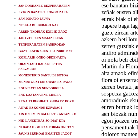
ese banatan bizi
JAN DONEANEZ BEZPERA BATEN
zeñak eusten al
EZKON BAZATEZ EONGO ZARA
eurak biak oi e
SAN DONATO JAUNA
bapere baga la
NESKEA BILDURAGO NAX
gazte zirean ar
ARREN TXORIAK EXILIK ZAOZ
azkero beti lotu
JAIO ZITEZEN MAIAZ ILEAN
TENPORA BATEN BANEROEAN
zerren guztiak 
GAZTELATIKA JENTIL ONBRE BAT
andiro admirad
KOPLARIK ONDO ORDENAETA
oi nola beti ebil
ORAIN JAIO DALA NUESTRA
Martin da Flora
SALVACIÓN
aita amaok efin
MONESTERIO SANTU DEBOTOA
flora oi enzerra
MUNDU GUZTIAN ORAIN EZ DAGO
zerren bertati ja
EGUN BATEAN NENDORRELA
sospetxa gatxez
ENE LAZTANA ENE LINDEA
amoraduok eku
ZEGAITI BEGIRATU GURA EZ DOZU
euren buruak lo
AITAK EZKONDU EZPANAGI
aen biozak nun 
AIN ON EMUN BALEUST KANTAZEKO
egon joazen tris
NIK LANZETEAZ JO DIAT ETA
pensamentuak l
NI BADA ILGO NAX FORMA ONETAN
dolorez manten
JAUN ZERUKOAI EMAITEN JAGOT