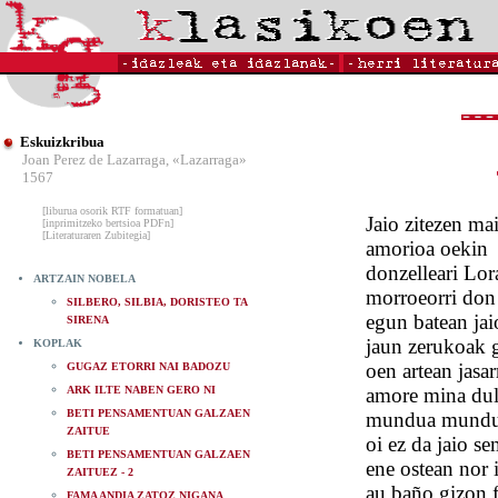
Eskuizkribua
Joan Perez de Lazarraga, «Lazarraga»
1567
[liburua osorik RTF formatuan]
Jaio zitezen mai
[inprimitzeko bertsioa PDFn]
[Literaturaren Zubitegia]
amorioa oekin
donzelleari Lor
ARTZAIN NOBELA
morroeorri don
SILBERO, SILBIA, DORISTEO TA
egun batean jai
SIRENA
jaun zerukoak 
KOPLAK
oen artean jasar
GUGAZ ETORRI NAI BADOZU
ARK ILTE NABEN GERO NI
amore mina dul
BETI PENSAMENTUAN GALZAEN
mundua mundu
ZAITUE
oi ez da jaio se
BETI PENSAMENTUAN GALZAEN
ene ostean nor 
ZAITUEZ - 2
au baño gizon f
FAMA ANDIA ZATOZ NIGANA