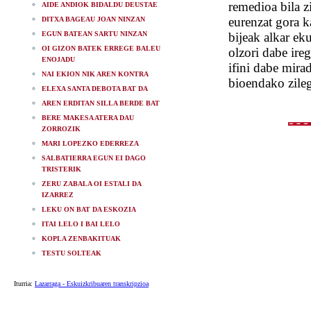
remedioa bila z
AIDE ANDIOK BIDALDU DEUSTAE
eurenzat gora k
DITXA BAGEAU JOAN NINZAN
EGUN BATEAN SARTU NINZAN
bijeak alkar ek
OI GIZON BATEK ERREGE BALEU
olzori dabe ireg
ENOJADU
ifini dabe mira
NAI EKION NIK AREN KONTRA
bioendako zileg
ELEXA SANTA DEBOTA BAT DA
AREN ERDITAN SILLA BERDE BAT
BERE MAKESA ATERA DAU
ZORROZIK
MARI LOPEZKO EDERREZA
SALBATIERRA EGUN EI DAGO
TRISTERIK
ZERU ZABALA OI ESTALI DA
IZARREZ
LEKU ON BAT DA ESKOZIA
ITAI LELO I BAI LELO
KOPLA ZENBAKITUAK
TESTU SOLTEAK
Iturria:
Lazarraga - Eskuizkribuaren transkripzioa