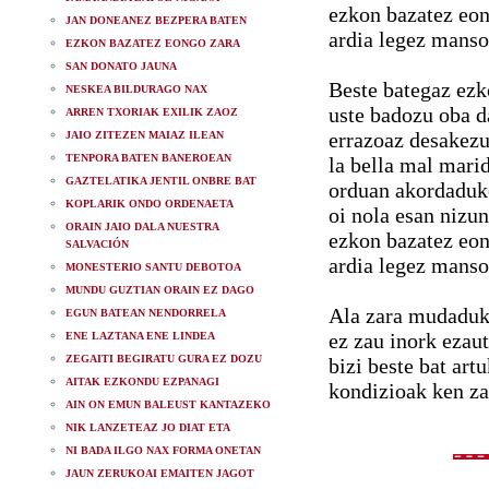
ezkon bazatez eon
JAN DONEANEZ BEZPERA BATEN
ardia legez manso
EZKON BAZATEZ EONGO ZARA
SAN DONATO JAUNA
Beste bategaz ezk
NESKEA BILDURAGO NAX
uste badozu oba d
ARREN TXORIAK EXILIK ZAOZ
errazoaz desakez
JAIO ZITEZEN MAIAZ ILEAN
TENPORA BATEN BANEROEAN
la bella mal mari
GAZTELATIKA JENTIL ONBRE BAT
orduan akordaduk
KOPLARIK ONDO ORDENAETA
oi nola esan nizun
ORAIN JAIO DALA NUESTRA
ezkon bazatez eon
SALVACIÓN
ardia legez manso
MONESTERIO SANTU DEBOTOA
MUNDU GUZTIAN ORAIN EZ DAGO
Ala zara mudaduk
EGUN BATEAN NENDORRELA
ez zau inork ezau
ENE LAZTANA ENE LINDEA
ZEGAITI BEGIRATU GURA EZ DOZU
bizi beste bat art
AITAK EZKONDU EZPANAGI
kondizioak ken za
AIN ON EMUN BALEUST KANTAZEKO
NIK LANZETEAZ JO DIAT ETA
NI BADA ILGO NAX FORMA ONETAN
JAUN ZERUKOAI EMAITEN JAGOT