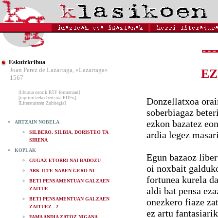
Eskuizkribua
Joan Perez de Lazarraga, «Lazarraga»
EZ
1567
[liburua osorik RTF formatuan]
[inprimitzeko bertsioa PDFn]
Donzellatxoa orai
[Literaturaren Zubitegia]
soberbiagaz beter
ezkon bazatez eon
ARTZAIN NOBELA
SILBERO, SILBIA, DORISTEO TA
ardia legez masar
SIRENA
KOPLAK
Egun bazaoz liber
GUGAZ ETORRI NAI BADOZU
oi noxbait galduk
ARK ILTE NABEN GERO NI
fortunea kurela d
BETI PENSAMENTUAN GALZAEN
aldi bat pensa eza
ZAITUE
BETI PENSAMENTUAN GALZAEN
onezkero fiaze za
ZAITUEZ - 2
ez artu fantasiarik
FAMA ANDIA ZATOZ NIGANA