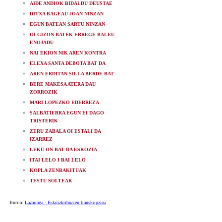
AIDE ANDIOK BIDALDU DEUSTAE
DITXA BAGEAU JOAN NINZAN
EGUN BATEAN SARTU NINZAN
OI GIZON BATEK ERREGE BALEU
ENOJADU
NAI EKION NIK AREN KONTRA
ELEXA SANTA DEBOTA BAT DA
AREN ERDITAN SILLA BERDE BAT
BERE MAKESA ATERA DAU
ZORROZIK
MARI LOPEZKO EDERREZA
SALBATIERRA EGUN EI DAGO
TRISTERIK
ZERU ZABALA OI ESTALI DA
IZARREZ
LEKU ON BAT DA ESKOZIA
ITAI LELO I BAI LELO
KOPLA ZENBAKITUAK
TESTU SOLTEAK
Iturria:
Lazarraga - Eskuizkribuaren transkripzioa