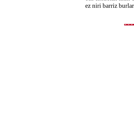
ez niri barriz burla