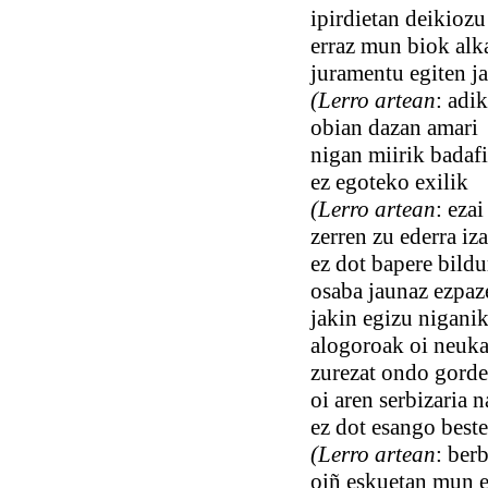
ipirdietan deikiozu
erraz mun biok alka
juramentu egiten j
(Lerro artean
: adi
obian dazan amari
nigan miirik badaf
ez egoteko exilik
(Lerro artean
: ezai
zerren zu ederra iz
ez dot bapere bildu
osaba jaunaz ezpa
jakin egizu nigani
alogoroak oi neuka
zurezat ondo gorde
oi aren serbizaria n
ez dot esango beste
(Lerro artean
: ber
oiñ eskuetan mun 