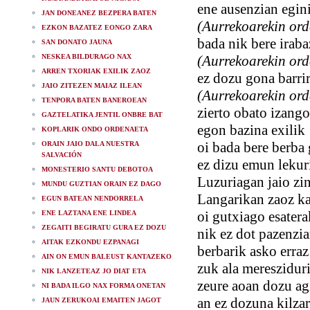
ene ausenzian egin
JAN DONEANEZ BEZPERA BATEN
(Aurrekoarekin ord
EZKON BAZATEZ EONGO ZARA
bada nik bere iraba
SAN DONATO JAUNA
NESKEA BILDURAGO NAX
(Aurrekoarekin ord
ARREN TXORIAK EXILIK ZAOZ
ez dozu gona barri
JAIO ZITEZEN MAIAZ ILEAN
(Aurrekoarekin ord
TENPORA BATEN BANEROEAN
zierto obato izango
GAZTELATIKA JENTIL ONBRE BAT
egon bazina exilik
KOPLARIK ONDO ORDENAETA
oi bada bere berba
ORAIN JAIO DALA NUESTRA
SALVACIÓN
ez dizu emun lekur
MONESTERIO SANTU DEBOTOA
Luzuriagan jaio zi
MUNDU GUZTIAN ORAIN EZ DAGO
Langarikan zaoz ka
EGUN BATEAN NENDORRELA
oi gutxiago esater
ENE LAZTANA ENE LINDEA
ZEGAITI BEGIRATU GURA EZ DOZU
nik ez dot pazenzia
AITAK EZKONDU EZPANAGI
berbarik asko erraz
AIN ON EMUN BALEUST KANTAZEKO
zuk ala mereszidur
NIK LANZETEAZ JO DIAT ETA
zeure aoan dozu ag
NI BADA ILGO NAX FORMA ONETAN
an ez dozuna kilzar
JAUN ZERUKOAI EMAITEN JAGOT