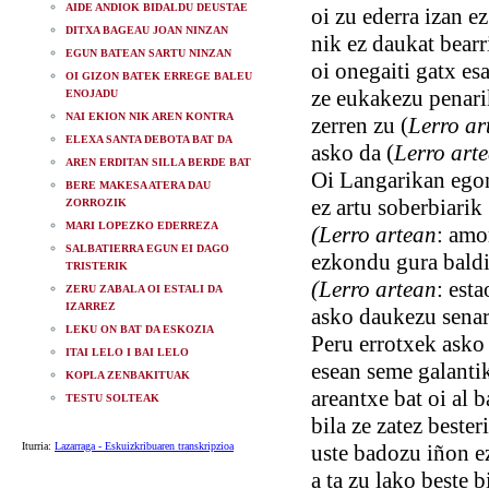
AIDE ANDIOK BIDALDU DEUSTAE
oi zu ederra izan ez
DITXA BAGEAU JOAN NINZAN
nik ez daukat bearr
EGUN BATEAN SARTU NINZAN
oi onegaiti gatx esa
OI GIZON BATEK ERREGE BALEU
ze eukakezu penari
ENOJADU
NAI EKION NIK AREN KONTRA
zerren zu (
Lerro ar
ELEXA SANTA DEBOTA BAT DA
asko da (
Lerro art
AREN ERDITAN SILLA BERDE BAT
Oi Langarikan egon
BERE MAKESA ATERA DAU
ez artu soberbiarik
ZORROZIK
MARI LOPEZKO EDERREZA
(Lerro artean
: amo
SALBATIERRA EGUN EI DAGO
ezkondu gura bald
TRISTERIK
(Lerro artean
: esta
ZERU ZABALA OI ESTALI DA
IZARREZ
asko daukezu senar
LEKU ON BAT DA ESKOZIA
Peru errotxek asko
ITAI LELO I BAI LELO
esean seme galanti
KOPLA ZENBAKITUAK
areantxe bat oi al 
TESTU SOLTEAK
bila ze zatez bester
Iturria:
Lazarraga - Eskuizkribuaren transkripzioa
uste badozu iñon e
a ta zu lako beste b