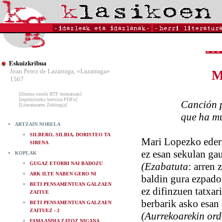
Eskuizkribua
Joan Perez de Lazarraga, «Lazarraga»
M
1567
[liburua osorik RTF formatuan]
[inprimitzeko bertsioa PDFn]
Canción para c
[Literaturaren Zubitegia]
que ha mur
ARTZAIN NOBELA
SILBERO, SILBIA, DORISTEO TA
Mari Lopezko ederr
SIRENA
ez esan sekulan ga
KOPLAK
GUGAZ ETORRI NAI BADOZU
(Ezabatuta
: arren 
ARK ILTE NABEN GERO NI
baldin gura ezpad
BETI PENSAMENTUAN GALZAEN
ez difinzuen tatxar
ZAITUE
berbarik asko esan
BETI PENSAMENTUAN GALZAEN
ZAITUEZ - 2
(Aurrekoarekin ord
FAMA ANDIA ZATOZ NIGANA