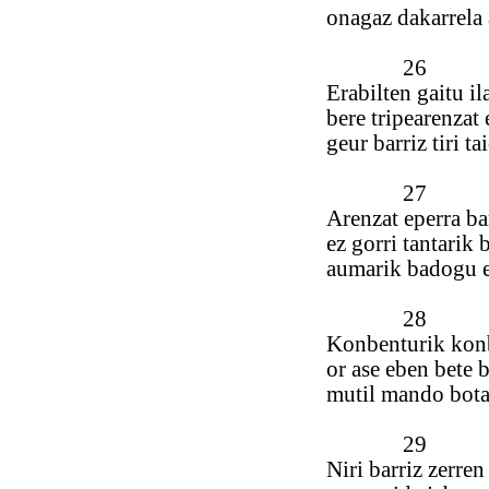
onagaz dakarrela 
26
Erabilten gaitu il
bere tripearenzat 
geur barriz tiri t
27
Arenzat eperra ba
ez gorri tantarik 
aumarik badogu e
28
Konbenturik konb
or ase eben bete 
mutil mando bota
29
Niri barriz zerre