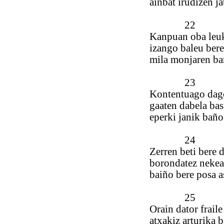
ainbat irudizen j
22
Kanpuan oba leuk
izango baleu bere
mila monjaren ba
23
Kontentuago dag
gaaten dabela bas
eperki janik baño
24
Zerren beti bere 
borondatez nekea
baiño bere posa a
25
Orain dator frail
atxakiz arturika b