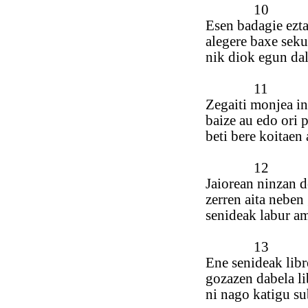
10
Esen badagie ezt
alegere baxe sekul
nik diok egun dal
11
Zegaiti monjea i
baize au edo ori 
beti bere koitaen 
12
Jaiorean ninzan d
zerren aita neben
senideak labur am
13
Ene senideak libr
gozazen dabela li
ni nago katigu su