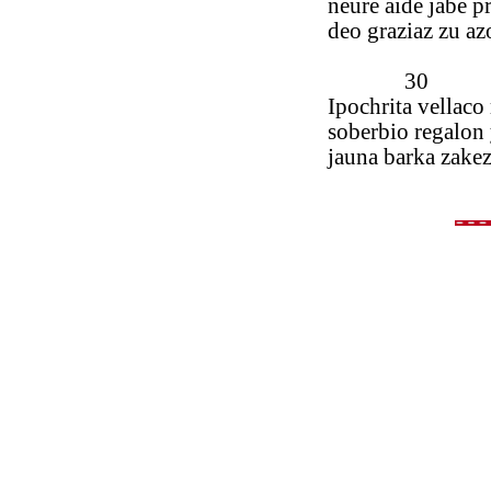
neure aide jabe p
deo graziaz zu az
30
Ipochrita vellaco
soberbio regalon
jauna barka zakez