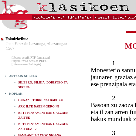
Eskuizkribua
Joan Perez de Lazarraga, «Lazarraga»
MO
1567
[liburua osorik RTF formatuan]
[inprimitzeko bertsioa PDFn]
1
[Literaturaren Zubitegia]
Monesterio santu
jaunaren graziaz e
ARTZAIN NOBELA
SILBERO, SILBIA, DORISTEO TA
ese prenzipala eta
SIRENA
KOPLAK
2
GUGAZ ETORRI NAI BADOZU
Basoan zu zaoza 
ARK ILTE NABEN GERO NI
eta il zan arren f
BETI PENSAMENTUAN GALZAEN
bakus munduak z
ZAITUE
BETI PENSAMENTUAN GALZAEN
ZAITUEZ - 2
3
FAMA ANDIA ZATOZ NIGANA