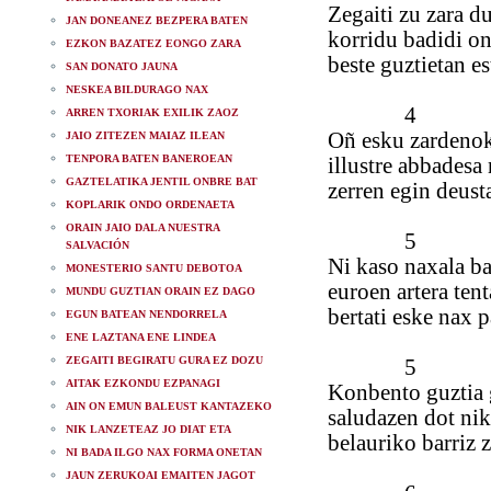
Zegaiti zu zara 
JAN DONEANEZ BEZPERA BATEN
korridu badidi 
EZKON BAZATEZ EONGO ZARA
beste guztietan e
SAN DONATO JAUNA
NESKEA BILDURAGO NAX
4
ARREN TXORIAK EXILIK ZAOZ
Oñ esku zardenok
JAIO ZITEZEN MAIAZ ILEAN
TENPORA BATEN BANEROEAN
illustre abbadesa
GAZTELATIKA JENTIL ONBRE BAT
zerren egin deus
KOPLARIK ONDO ORDENAETA
ORAIN JAIO DALA NUESTRA
5
SALVACIÓN
Ni kaso naxala ba
MONESTERIO SANTU DEBOTOA
euroen artera tent
MUNDU GUZTIAN ORAIN EZ DAGO
bertati eske nax 
EGUN BATEAN NENDORRELA
ENE LAZTANA ENE LINDEA
ZEGAITI BEGIRATU GURA EZ DOZU
5
AITAK EZKONDU EZPANAGI
Konbento guztia 
AIN ON EMUN BALEUST KANTAZEKO
saludazen dot nik
NIK LANZETEAZ JO DIAT ETA
belauriko barriz 
NI BADA ILGO NAX FORMA ONETAN
JAUN ZERUKOAI EMAITEN JAGOT