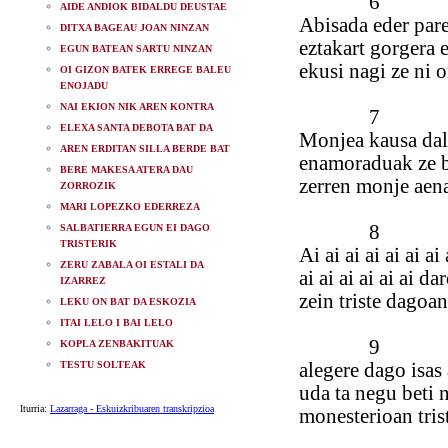
6
AIDE ANDIOK BIDALDU DEUSTAE
Abisada eder par
DITXA BAGEAU JOAN NINZAN
eztakart gorgera 
EGUN BATEAN SARTU NINZAN
ekusi nagi ze ni 
OI GIZON BATEK ERREGE BALEU
ENOJADU
NAI EKION NIK AREN KONTRA
7
ELEXA SANTA DEBOTA BAT DA
Monjea kausa dal
AREN ERDITAN SILLA BERDE BAT
enamoraduak ze b
BERE MAKESA ATERA DAU
zerren monje aen
ZORROZIK
MARI LOPEZKO EDERREZA
8
SALBATIERRA EGUN EI DAGO
TRISTERIK
Ai ai ai ai ai ai ai 
ZERU ZABALA OI ESTALI DA
ai ai ai ai ai ai d
IZARREZ
zein triste dagoa
LEKU ON BAT DA ESKOZIA
ITAI LELO I BAI LELO
9
KOPLA ZENBAKITUAK
TESTU SOLTEAK
alegere dago isas
uda ta negu beti 
Iturria:
Lazarraga - Eskuizkribuaren transkripzioa
monesterioan tris