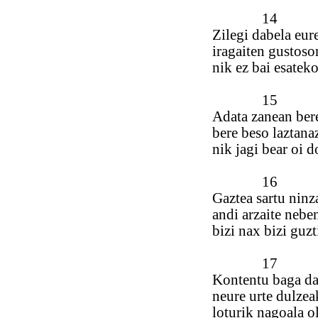
14
Zilegi dabela eur
iragaiten gustoso
nik ez bai esateko
15
Adata zanean ber
bere beso laztana
nik jagi bear oi d
16
Gaztea sartu ninz
andi arzaite neb
bizi nax bizi guzt
17
Kontentu baga da
neure urte dulzea
loturik nagoala o