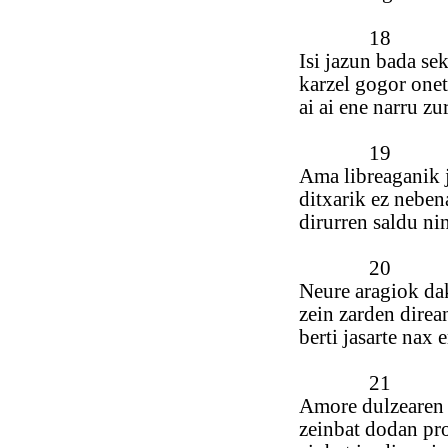
18
Isi jazun bada se
karzel gogor one
ai ai ene narru zu
19
Ama libreaganik 
ditxarik ez neben
dirurren saldu ni
20
Neure aragiok da
zein zarden direa
berti jasarte nax 
21
Amore dulzearen 
zeinbat dodan pr