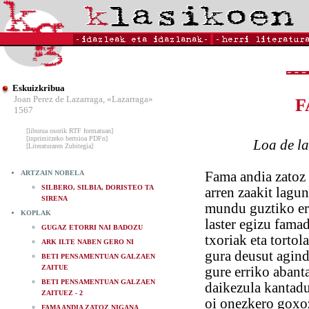
Eskuizkribua
Joan Perez de Lazarraga, «Lazarraga»
F
1567
[liburua osorik RTF formatuan]
[inprimitzeko bertsioa PDFn]
Loa de las da
[Literaturaren Zubitegia]
ARTZAIN NOBELA
Fama andia zatoz
SILBERO, SILBIA, DORISTEO TA
arren zaakit lagu
SIRENA
mundu guztiko er
KOPLAK
laster egizu fama
GUGAZ ETORRI NAI BADOZU
txoriak eta tortol
ARK ILTE NABEN GERO NI
gura deusut agin
BETI PENSAMENTUAN GALZAEN
ZAITUE
gure erriko abant
BETI PENSAMENTUAN GALZAEN
daikezula kantad
ZAITUEZ - 2
oi onezkero goxo
FAMA ANDIA ZATOZ NIGANA