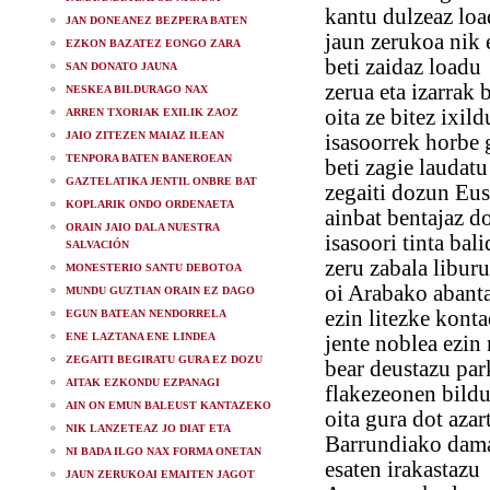
kantu dulzeaz lo
JAN DONEANEZ BEZPERA BATEN
jaun zerukoa nik 
EZKON BAZATEZ EONGO ZARA
beti zaidaz loadu
SAN DONATO JAUNA
zerua eta izarrak 
NESKEA BILDURAGO NAX
oita ze bitez ixild
ARREN TXORIAK EXILIK ZAOZ
JAIO ZITEZEN MAIAZ ILEAN
isasoorrek horbe 
TENPORA BATEN BANEROEAN
beti zagie laudatu
GAZTELATIKA JENTIL ONBRE BAT
zegaiti dozun Eus
KOPLARIK ONDO ORDENAETA
ainbat bentajaz d
ORAIN JAIO DALA NUESTRA
isasoori tinta bali
SALVACIÓN
zeru zabala liburu
MONESTERIO SANTU DEBOTOA
oi Arabako abant
MUNDU GUZTIAN ORAIN EZ DAGO
ezin litezke kont
EGUN BATEAN NENDORRELA
ENE LAZTANA ENE LINDEA
jente noblea ezin
ZEGAITI BEGIRATU GURA EZ DOZU
bear deustazu par
AITAK EZKONDU EZPANAGI
flakezeonen bildu
AIN ON EMUN BALEUST KANTAZEKO
oita gura dot azar
NIK LANZETEAZ JO DIAT ETA
Barrundiako dama
NI BADA ILGO NAX FORMA ONETAN
esaten irakastazu
JAUN ZERUKOAI EMAITEN JAGOT