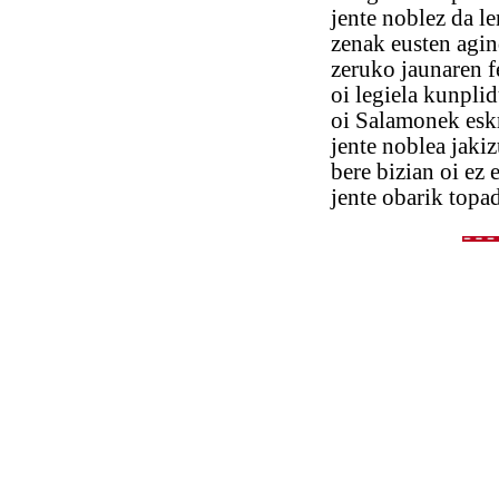
jente noblez da l
zenak eusten agi
zeruko jaunaren f
oi legiela kunpli
oi Salamonek esk
jente noblea jaki
bere bizian oi ez 
jente obarik topa