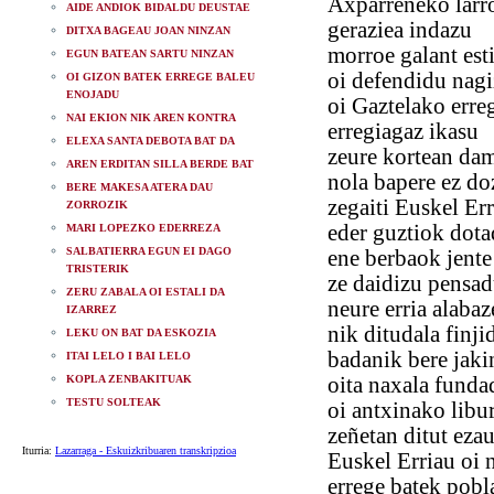
Axparreneko larr
AIDE ANDIOK BIDALDU DEUSTAE
geraziea indazu
DITXA BAGEAU JOAN NINZAN
morroe galant est
EGUN BATEAN SARTU NINZAN
oi defendidu nag
OI GIZON BATEK ERREGE BALEU
ENOJADU
oi Gaztelako erre
NAI EKION NIK AREN KONTRA
erregiagaz ikasu
ELEXA SANTA DEBOTA BAT DA
zeure kortean dam
AREN ERDITAN SILLA BERDE BAT
nola bapere ez d
BERE MAKESA ATERA DAU
zegaiti Euskel Err
ZORROZIK
eder guztiok dot
MARI LOPEZKO EDERREZA
SALBATIERRA EGUN EI DAGO
ene berbaok jente
TRISTERIK
ze daidizu pensa
ZERU ZABALA OI ESTALI DA
neure erria alabaz
IZARREZ
nik ditudala finji
LEKU ON BAT DA ESKOZIA
badanik bere jaki
ITAI LELO I BAI LELO
KOPLA ZENBAKITUAK
oita naxala funda
TESTU SOLTEAK
oi antxinako libu
zeñetan ditut eza
Iturria:
Lazarraga - Eskuizkribuaren transkripzioa
Euskel Erriau oi 
errege batek pobl