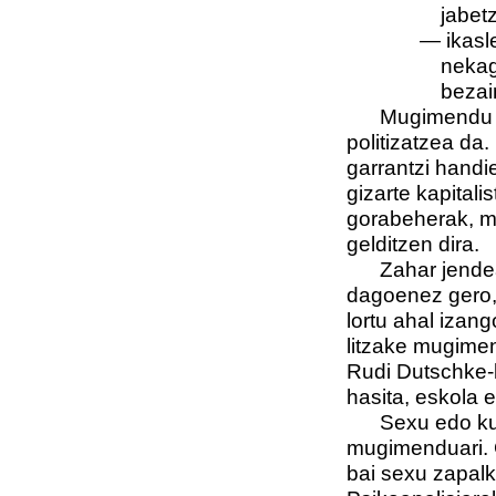
jabet
— ikasl
nekag
bezai
Mugimendu hone
politizatzea da
garrantzi handi
gizarte kapitali
gorabeherak, ma
gelditzen dira.
Zahar jendeare
dagoenez gero, 
lortu ahal izang
litzake mugimen
Rudi Dutschke-
hasita, eskola e
Sexu edo kuntz
mugimenduari. G
bai sexu zapalk