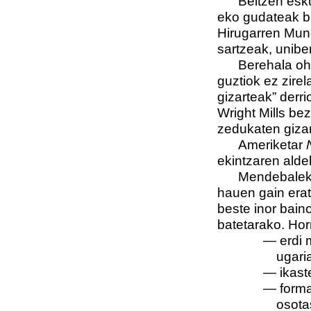
Beltzen eskubi
eko gudateak bi
Hirugarren Mund
sartzeak, uniber
Berehala ohart
guztiok ez zirel
gizarteak” derr
Wright Mills be
zedukaten gizar
Ameriketar
ekintzaren alde
Mendebaleko E
hauen gain eratu
beste inor bain
batetarako. Hor
— erdi m
ugari
— ikaste
— forma
osota