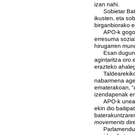
izan nahi.
Sobietar Batasu
ikusten, eta so
birganbiorako e
APO-k gogor 
erresuma soziali
hirugarren mund
Esan dugunez, 
agintaritza oro
erazteko ahaleg
Taldearekiko at
nabarmena ageri
ematerakoan, “a
izendapenak erab
APO-k unean u
ekin dio baitip
baterakuntzaren
movements
dir
Parlamenduz k