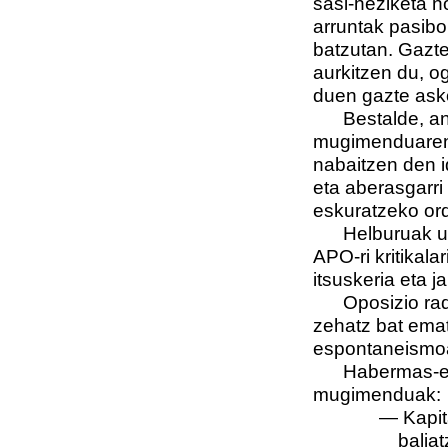
sasi-heziketa n
arruntak pasibok
batzutan. Gazte
aurkitzen du, o
duen gazte ask
Bestalde, anto
mugimenduaren 
nabaitzen den i
eta aberasgarri
eskuratzeko ord
Helburuak ukaz
APO-ri kritikala
itsuskeria eta j
Oposizio radika
zehatz bat ema
espontaneismoar
Habermas-en iri
mugimenduak:
— Kapit
balia