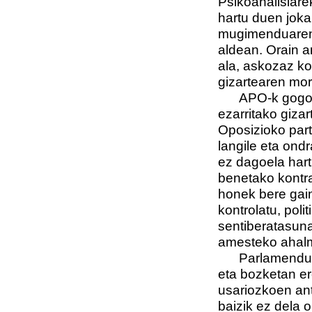
Psikoanalisiare
hartu duen joka
mugimenduaren 
aldean. Orain a
ala, askozaz ko
gizartearen mo
APO-k gogor 
ezarritako gizar
Oposizioko part
langile eta ond
ez dagoela hart
benetako kontr
honek bere gain
kontrolatu, polit
sentiberatasuna
amesteko ahalm
Parlamendua t
eta bozketan er
usariozkoen ant
baizik ez dela o