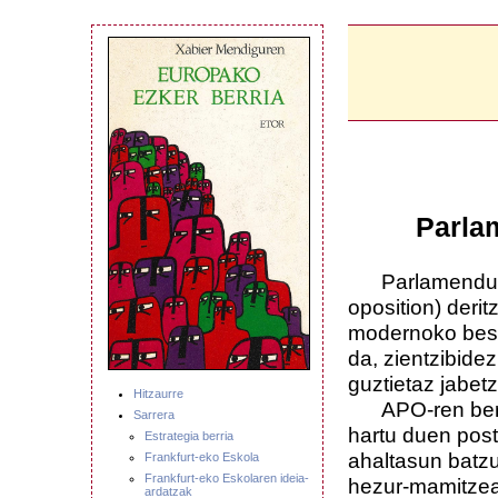
Parla
Parlamenduz k
oposition) deri
modernoko best
da, zientzibidez
guztietaz jabetz
Hitzaurre
APO-ren berezi
Sarrera
hartu duen post
Estrategia berria
ahaltasun batzu
Frankfurt-eko Eskola
Frankfurt-eko Eskolaren ideia-
hezur-mamitzea
ardatzak