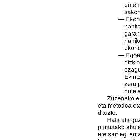
omen 
sakon
— Ekono
nahit
garam
nahik
ekonom
— Egoer
dizki
ezagu
Ekint
zera 
dutela
Zuzeneko ekint
eta metodoa eta 
dituzte.
Hala eta guztiz
puntutako ahule
ere sarriegi ent