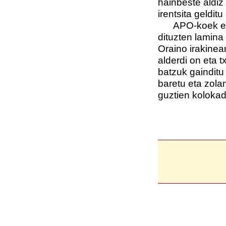
hainbeste aldiz
irentsita gelditu
APO-koek eta E
dituzten lamina
Oraino irakine
alderdi on eta t
batzuk gainditu
baretu eta zolan
guztien kolokad