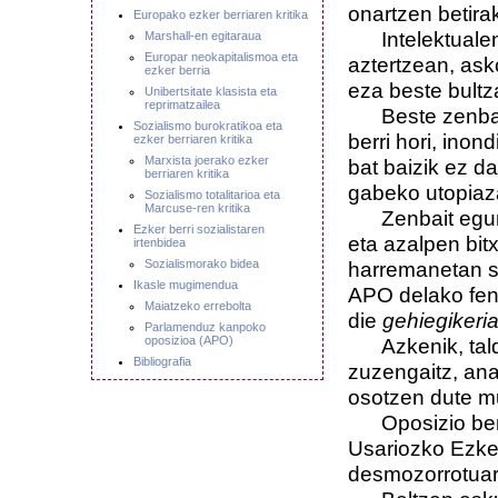
onartzen betirak
Europako ezker berriaren kritika
Intelektualen e
Marshall-en egitaraua
Europar neokapitalismoa eta
aztertzean, ask
ezker berria
eza beste bultz
Unibertsitate klasista eta
reprimatzailea
Beste zenbaite
Sozialismo burokratikoa eta
berri hori, inon
ezker berriaren kritika
Marxista joerako ezker
bat baizik ez d
berriaren kritika
gabeko utopiaza
Sozialismo totalitarioa eta
Marcuse-ren kritika
Zenbait egunkar
Ezker berri sozialistaren
eta azalpen bit
irtenbidea
Sozialismorako bidea
harremanetan s
Ikasle mugimendua
APO delako fen
Maiatzeko errebolta
die
gehiegikeri
Parlamenduz kanpoko
oposizioa (APO)
Azkenik, talde 
Bibliografia
zuzengaitz, ana
osotzen dute m
Oposizio berri 
Usariozko Ezker
desmozorrotuare