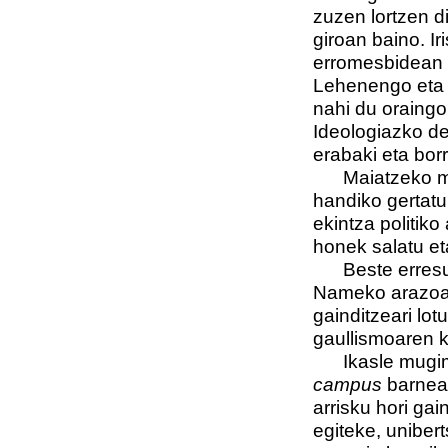
zuzen lortzen d
giroan baino. I
erromesbidean e
Lehenengo eta 
nahi du oraingo
Ideologiazko de
erabaki eta borr
Maiatzeko mugi
handiko gertatu
ekintza politiko
honek salatu eta
Beste erresume
Nameko arazoar
gainditzeari lo
gaullismoaren k
Ikasle mugimen
campus
barnean
arrisku hori gai
egiteke, unibert