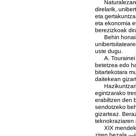
Naturalezarekik
direlarik, unibe
eta gertakuntza
eta ekonomia et
berezizkoak dir
Behin honaino 
unibertsitatear
uste dugu.
A. Tourainei j
betetzea edo h
bitartekotara m
daitekean gizart
Hazikuntzari e
egintzarako tre
erabiltzen den 
sendotzeko beha
gizarteaz. Ber
teknokraziaren
XIX mendeko in
ziren bezala —i