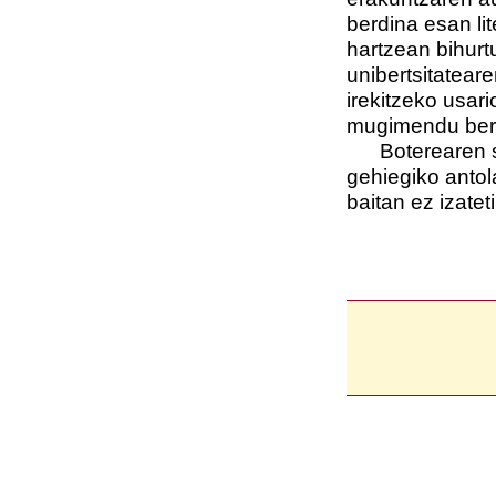
berdina esan li
hartzean bihurt
unibertsitatear
irekitzeko usar
mugimendu berri
Boterearen sor
gehiegiko anto
baitan ez izatet