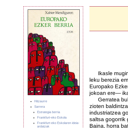
Ikasle mugimen
leku berezia e
Europako Ezker
jokoan ere— ika
Gerratea bukat
Hitzaurre
zioten baldintz
Sarrera
industriatzea g
Estrategia berria
Frankfurt-eko Eskola
saltsa gogorrik
Frankfurt-eko Eskolaren ideia-
Baina, horra bat
ardatzak