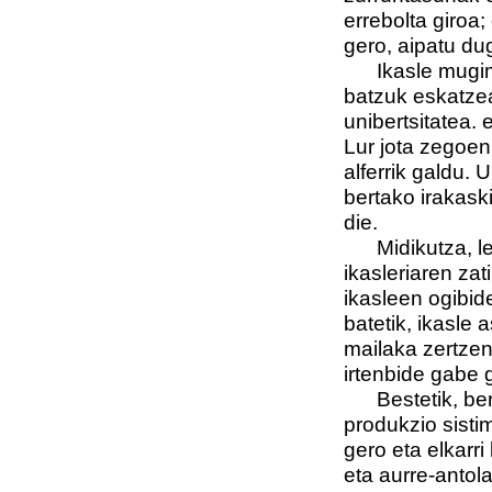
errebolta giroa
gero, aipatu du
Ikasle mugimen
batzuk eskatzea
unibertsitatea.
Lur jota zegoen
alferrik galdu. 
bertako irakask
die.
Midikutza, lege
ikasleriaren za
ikasleen ogibid
batetik, ikasle
mailaka zertzen
irtenbide gabe 
Bestetik, berri
produkzio sisti
gero eta elkarri
eta aurre-antol