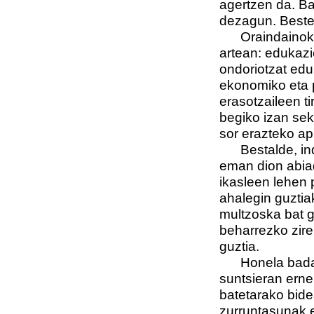
agertzen da. Ba
dezagun. Bester
Oraindainoko un
artean: edukaz
ondoriotzat eduk
ekonomiko eta p
erasotzaileen t
begiko izan sek
sor erazteko ap
Bestalde, inda
eman dion abiad
ikasleen lehen 
ahalegin guztia
multzoska bat g
beharrezko zire
guztia.
Honela bada, e
suntsieran erne
batetarako bidea
zurruntasunak e