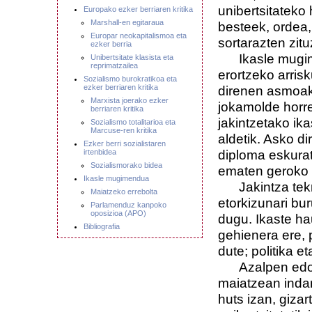
unibertsitateko
Europako ezker berriaren kritika
Marshall-en egitaraua
besteek, ordea, 
Europar neokapitalismoa eta
sortarazten zitu
ezker berria
Ikasle mugimen
Unibertsitate klasista eta
reprimatzailea
erortzeko arrisk
Sozialismo burokratikoa eta
ezker berriaren kritika
direnen asmoak 
Marxista joerako ezker
jokamolde horre
berriaren kritika
jakintzetako ik
Sozialismo totalitarioa eta
Marcuse-ren kritika
aldetik. Asko di
Ezker berri sozialistaren
diploma eskurat
irtenbidea
Sozialismorako bidea
ematen geroko 
Ikasle mugimendua
Jakintza tekni
Maiatzeko errebolta
etorkizunari bu
Parlamenduz kanpoko
oposizioa (APO)
dugu. Ikaste h
Bibliografia
gehienera ere, 
dute; politika e
Azalpen edo ar
maiatzean indar
huts izan, giza