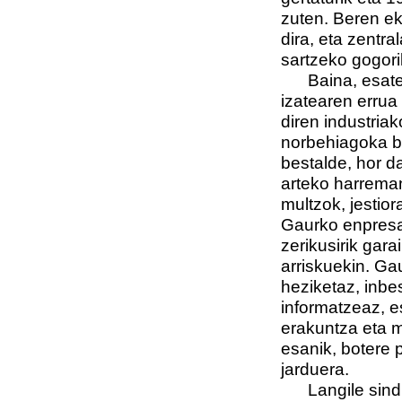
zuten. Beren ek
dira, eta zentr
sartzeko gogori
Baina, esate ba
izatearen errua
diren industria
norbehiagoka ba
bestalde, hor d
arteko harreman
multzok, jestio
Gaurko enpresa
zerikusirik gara
arriskuekin. Ga
heziketaz, inbe
informatzeaz, e
erakuntza eta m
esanik, botere 
jarduera.
Langile sindik