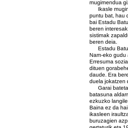
mugimendua gi
Ikasle mugimen
puntu bat, hau 
bai Estadu Bat
beren interesak
sistimak zapald
beren deia.
Estadu Batueta
Nam-eko gudu a
Erresuma sozial
dituen gorabehe
daude. Era bere
duela jokatzen 
Garai batetan,
batasuna aldar
ezkuzko langile
Baina ez da hain
ikasleen iraultz
buruzagien azpi
gertaturik eta 