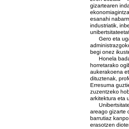
gizartearen ind
ekonomiagintzak
esanahi nabar
industriatik, in
unibertsitateetat
Gero eta ugari
administrazgoko 
begi onez ikust
Honela bada, p
horretarako ogi
aukerakoena et
dituztenak, prof
Erresuma guztiet
zuzentzeko hobe
arkitektura eta
Unibertsitatek
areago gizarte o
barrutiaz kanpo
erasotzen diote