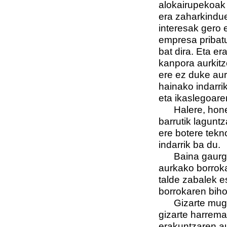
alokairupekoak 
era zaharkindue
interesak gero e
empresa pribatu
bat dira. Eta e
kanpora aurkitz
ere ez duke aur
hainako indarri
eta ikaslegoare
Halere, honek
barrutik lagunt
ere botere tekn
indarrik ba du.
Baina gaurgero
aurkako borroka
talde zabalek e
borrokaren biho
Gizarte mugimen
gizarte harrem
erakuntzaren au