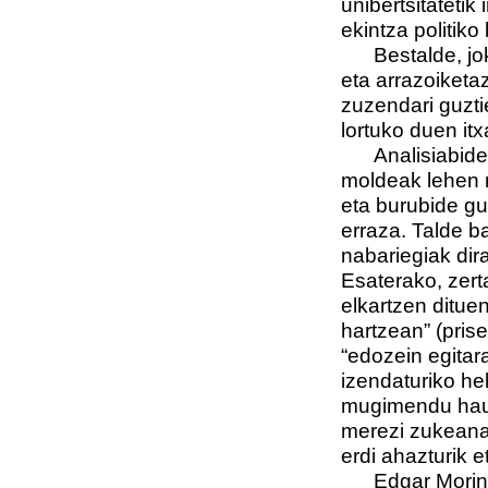
unibertsitatetik 
ekintza politik
Bestalde, jokab
eta arrazoiketa
zuzendari guzti
lortuko duen i
Analisiabide h
moldeak lehen m
eta burubide gu
erraza. Talde b
nabariegiak dir
Esaterako, zer
elkartzen dituen
hartzean” (prise
“edozein egitar
izendaturiko he
mugimendu hau. 
merezi zukeana,
erdi ahazturik 
Edgar Morin-e