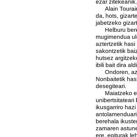
ezar zitekeanik.
Alain Touraine
da, hots, gizar
jabetzeko gizar
Helburu berezi
mugimendua uler
aztertzetik hasi
sakontzetik bai
hutsez argitzeko
ibili bait dira a
Ondoren, azte
Nonbaitetik hast
desegiteari.
Maiatzeko erre
unibertsitatear
ikusgarriro haz
antolamenduari
berehala ikuste
zamaren astune
ere, egiturak le