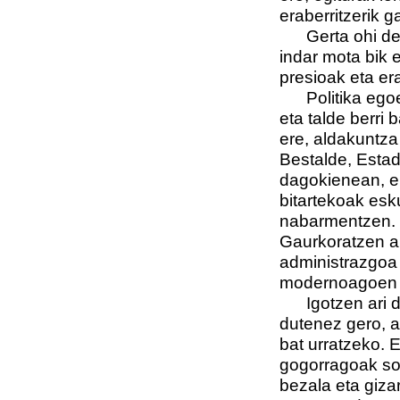
eraberritzerik 
Gerta ohi denez
indar mota bik e
presioak eta er
Politika egoer
eta talde berri 
ere, aldakuntza
Bestalde, Estad
dagokienean, e
bitartekoak esk
nabarmentzen. 
Gaurkoratzen ah
administrazgoa 
modernoagoen 
Igotzen ari dir
dutenez gero, a
bat urratzeko. 
gogorragoak sor
bezala eta gizar