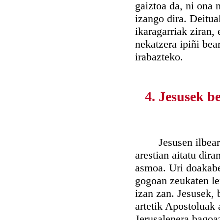
gaiztoa da, ni ona
izango dira. Deituak
ikaragarriak ziran, 
nekatzera ipiñi bea
irabazteko.
4. Jesusek b
Jesusen ilbearra u
arestian aitatu dir
asmoa. Uri doakabe
gogoan zeukaten len
izan zan. Jesusek, b
artetik Apostoluak 
Jerusalenera bagoa