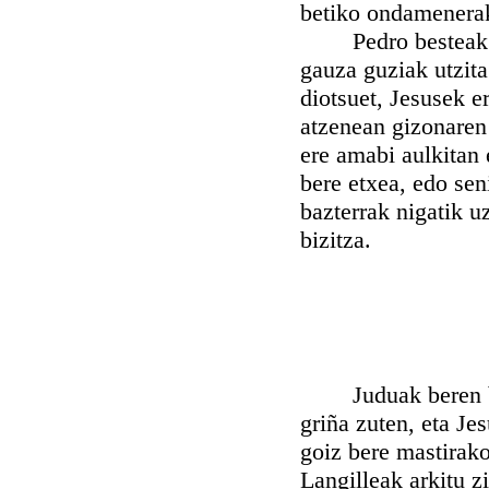
betiko ondamenerak
Pedro besteak bañ
gauza guziak utzit
diotsuet, Jesusek e
atzenean gizonaren
ere amabi aulkitan 
bere etxea, edo se
bazterrak nigatik u
bizitza.
Juduak beren buru
griña zuten, eta Je
goiz bere mastirako
Langilleak arkitu zi