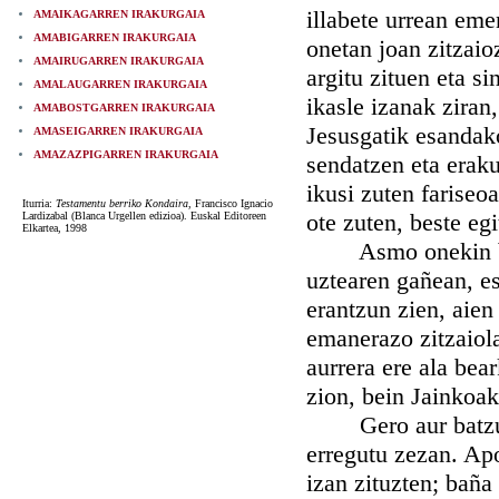
illabete urrean eme
AMAIKAGARREN IRAKURGAIA
AMABIGARREN IRAKURGAIA
onetan joan zitzaio
AMAIRUGARREN IRAKURGAIA
argitu zituen eta s
AMALAUGARREN IRAKURGAIA
ikasle izanak ziran
AMABOSTGARREN IRAKURGAIA
Jesusgatik esandak
AMASEIGARREN IRAKURGAIA
AMAZAZPIGARREN IRAKURGAIA
sendatzen eta erak
ikusi zuten fariseo
Iturria:
Testamentu berriko Kondaira
, Francisco Ignacio
ote zuten, beste eg
Lardizabal (Blanca Urgellen edizioa). Euskal Editoreen
Elkartea, 1998
Asmo onekin berea
uztearen gañean, e
erantzun zien, aien
emanerazo zitzaiola
aurrera ere ala bea
zion, bein Jainkoak
Gero aur batzuek 
erregutu zezan. Apo
izan zituzten; baña