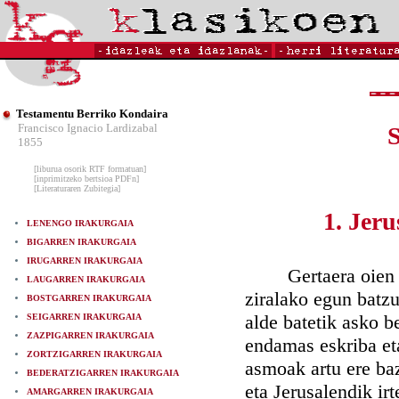
Testamentu Berriko Kondaira
Francisco Ignacio Lardizabal
1855
[liburua osorik RTF formatuan]
[inprimitzeko bertsioa PDFn]
[Literaturaren Zubitegia]
1. Jer
LENENGO IRAKURGAIA
BIGARREN IRAKURGAIA
IRUGARREN IRAKURGAIA
Gertaera oien ond
LAUGARREN IRAKURGAIA
ziralako egun batzu
BOSTGARREN IRAKURGAIA
alde batetik asko b
SEIGARREN IRAKURGAIA
ZAZPIGARREN IRAKURGAIA
endamas eskriba eta
ZORTZIGARREN IRAKURGAIA
asmoak artu ere baz
BEDERATZIGARREN IRAKURGAIA
eta Jerusalendik ir
AMARGARREN IRAKURGAIA