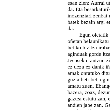
esan zien: Aurrai u
da. Eta besarkaturi
inozenziari zenbat 
batek bezain argi e
da.
Egun oietatik bate
oñetan belaunikatu 
betiko bizitza irab
aginduak gorde itza
Jesusek erantzun zi
ez dezu ez danik iñ
amak onratuko dituz
guzia beti-beti egi
amatu zuen, Ebange
bazera, zoaz, dezun
gaztea estutu zan, 
andien jabe zan. Ga