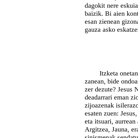
dagokit nere eskuia
baizik. Bi aien kon
esan zienean gizona
gauza asko eskatzen
Itzketa onetan bid
zanean, bide ondoan
zer dezute? Jesus N
deadarrari eman zio
zijoazenak isileraz
esaten zuen: Jesus,
eta itsuari, aurrea
Argitzea, Jauna, er
sinismenak sendatu z