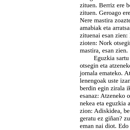
zituen. Berriz ere 
zituen. Geroago ere 
Nere mastira zoazte
amabiak eta arratsa
zituenai esan zien
zioten: Nork otsegi
mastira, esan zien.
Eguzkia sartu zan
otsegin eta atzenek
jornala emateko. A
lenengoak uste iza
berdin egin zirala 
esanaz: Atzeneko oi
nekea eta eguzkia a
zion: Adiskidea, be
geratu ez giñan? zu
eman nai diot. Edo