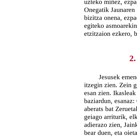
uzteko miñez, ezpad
Onegatik Jaunaren a
bizitza onena, ezpa
egiteko asmoarekin,
etzitzaion ezkero, b
2.
Jesusek emendik o
itzegin zien. Zein 
esan zien. Ikasleak
baziardun, esanaz: 
aberats bat Zerueta
geiago arriturik, e
adierazo zien, Jain
bear duen, eta oieta