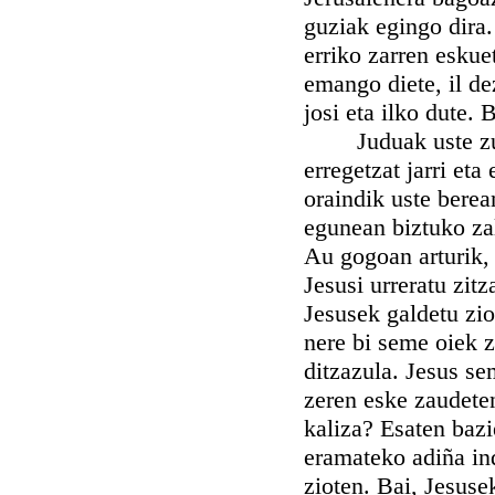
guziak egingo dira.
erriko zarren eskuet
emango diete, il de
josi eta ilko dute.
Juduak uste zuten
erregetzat jarri et
oraindik uste berea
egunean biztuko zal
Au gogoan arturik,
Jesusi urreratu zit
Jesusek galdetu zi
nere bi seme oiek z
ditzazula. Jesus sem
zeren eske zaudete
kaliza? Esaten baz
eramateko adiña in
zioten. Bai, Jesuse