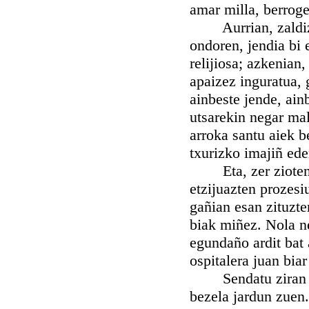
amar milla, berroge
Aurrian, zaldizko 
ondoren, jendia bi 
relijiosa; azkenian
apaizez inguratua, 
ainbeste jende, ain
utsarekin negar mal
arroka santu aiek 
txurizko imajiñ eder
Eta, zer zioten B
etzijuazten prozesi
gañian esan zituzte
biak miñez. Nola ne
egundaño ardit bat
ospitalera juan bia
Sendatu ziran bia
bezela jardun zuen