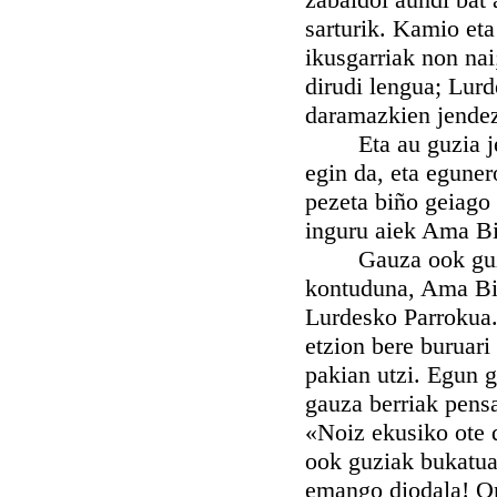
sarturik. Kamio eta
ikusgarriak non nai
dirudi lengua; Lurd
daramazkien jendez
Eta au guzia jend
egin da, eta eguner
pezeta biño geiago 
inguru aiek Ama Bi
Gauza ook guziak b
kontuduna, Ama Bir
Lurdesko Parrokua.
etzion bere buruari
pakian utzi. Egun g
gauza berriak pensa
«Noiz ekusiko ote d
ook guziak bukatua
emango diodala! O