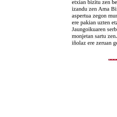
etxian bizitu zen b
izandu zen Ama Bir
aspertua zegon mun
ere pakian uzten et
Jaungoikuaren serbi
monjetan sartu zen.
iñolaz ere zeruan g