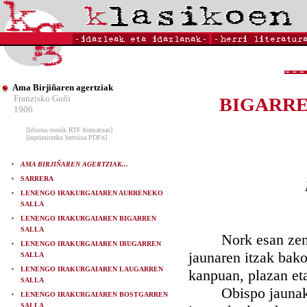
Ama Birjiñaren agertziak
Franzisko Goñi
BIGARR
1906
[liburua osorik RTF formatuan]
[inprimitzeko bertsioa PDFn]
AMA BIRJIÑAREN AGERTZIAK...
SARRERA
LENENGO IRAKURGAIAREN AURRENEKO
SALLA
LENENGO IRAKURGAIAREN BIGARREN
SALLA
Nork esan zenbate
LENENGO IRAKURGAIAREN IRUGARREN
jaunaren itzak bako
SALLA
LENENGO IRAKURGAIAREN LAUGARREN
kanpuan, plazan eta
SALLA
Obispo jaunak ero
LENENGO IRAKURGAIAREN BOSTGARREN
SALLA