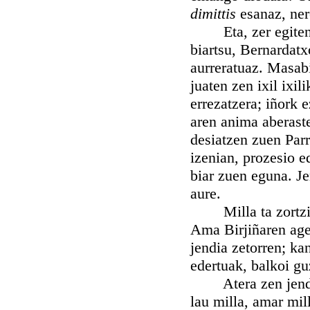
dimittis
esanaz, ner
Eta, zer egiten z
biartsu, Bernardatx
aurreratuaz. Masabi
juaten zen ixil ixil
errezatzera; iñork e
aren anima aberaste
desiatzen zuen Par
izenian, prozesio e
biar zuen eguna. Je
aure.
Milla ta zortzireu
Ama Birjiñaren ager
jendia zetorren; ka
edertuak, balkoi guz
Atera zen jendia p
lau milla, amar mil