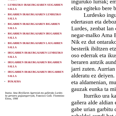
inguruko lurrak; e
LENBIZIKO IRAKURGAIAREN SEIGARREN
eliza egiteko bere 
SALLA
Lurdesko inguruak
BIGARREN IRAKURGAIAREN LENBIZIKO
SALLA
edertasun eta deboz
BIGARREN IRAKURGAIAREN BIGARREN
Lurdes, zenbat lan
SALLA
negar-malko Ama Bir
BIGARREN IRAKURGAIAREN IRUGARREN
SALLA
Nik ez dut ontarako
BIGARREN IRAKURGAIAREN LAUGARREN
besterik ibiltzen et
SALLA
IRUGARREN IRAKURGAIAREN LENBIZIKO
oso ederrak eta iku
SALLA
beraren antzik aund
IRUGARREN IRAKURGAIAREN BIGARREN
SALLA
jarri zuten. Aurrian
IRUGARREN IRAKURGAIAREN IRUGARREN
alderatu ez deiyen.
SALLA
eta aldamenian, mu
BUKAERA
gauzak eunka ta mi
Iturria:
Ama Birjiñaren Agertziak eta gañerako Lurdes-
Iturriko ura kañu 
ko gertaera goguangarriyak
, Francisco Goñi. Florentino
Elosu, 1908
gañera alde aldian 
gabe urian garbitu 
zabaldoi aundi bat 