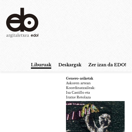
Liburuak
Deskargak
Zer izan da EDO!
Genero-ariketak
Askoren artean
Koordinatzaileak:
Isa Castillo eta
Iratxe Retolaza