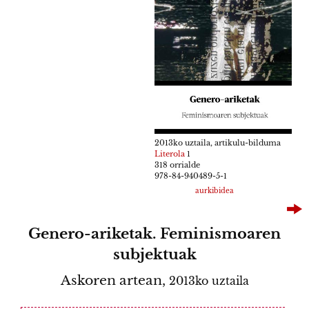
2013ko uztaila, artikulu-bilduma
Literola
1
318 orrialde
978-84-940489-5-1
aurkibidea
Genero-ariketak. Feminismoaren
subjektuak
Askoren artean,
2013ko uztaila