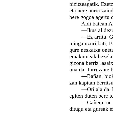
bizitzeagatik. Ezet
eta nere aurra zain
bere gogoa agertu 
Aldi batean Andon
—Ikus al dezu?, 
—Ez arritu. Guda 
mingainzuri bati, B
gure neskatxa onet
emakumeak bezela i
gizona berriz lasai
ona da. Jarri zaite
—Bañan, biok xini
zan kapitan berrits
—Ori ala da, baña
egiten duten bere t
—Gañera, neoni ez
ditugu eta gureak e