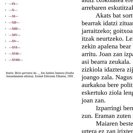
—IX—
arrebaren eskutitza
—X—
Akats bat sortu zi
—XI—
bearrak idatzi zitu
—XII—
—XIII—
jarraitzeko; goitxo
—XIV—
itzak neurtzeko. Le
—XV—
zekin apalena bear 
—XVI—
arritu. Joan zan iz
—XVII—
asi bearra zeukala.
—XVIII—
zizkiola idaztera z
Iturria:
Bizia garratza da...
, Jon Andoni Irazusta (Joseba
joango zala. Nagus
Amundarainen edizioa). Euskal Editoreen Elkartea, 1991
aurkakoa bere poli
eskertuko ziola len
joan zan.
Izparringi berrin
zun. Eraman zuten 
Maiaren beste ald
urtera ez zan irixte