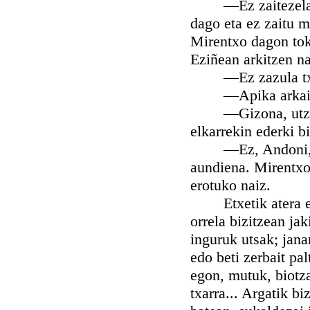
—Ez zaitezela uste
dago eta ez zaitu m
Mirentxo dagon toki
Eziñean arkitzen n
—Ez zazula txorak
—Apika arkaitzet
—Gizona, utzi zai
elkarrekin ederki b
—Ez, Andoni, ez; 
aundiena. Mirentxo 
erotuko naiz.
Etxetik atera ezke
orrela bizitzean jak
inguruk utsak; jana
edo beti zerbait pal
egon, mutuk, biotza
txarra... Argatik bi