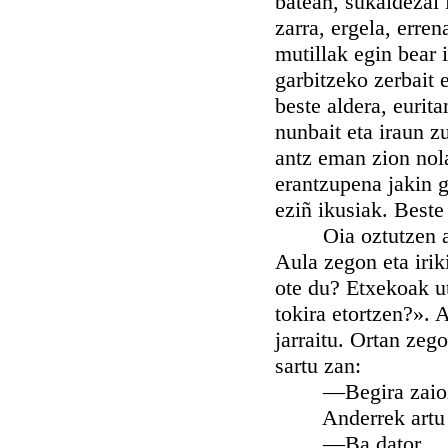
batean, sukaldezai 
zarra, ergela, erren
mutillak egin bear 
garbitzeko zerbait 
beste aldera, eurit
nunbait eta iraun 
antz eman zion nola
erantzupena jakin 
eziñ ikusiak. Beste 
Oia oztutzen asi z
Aula zegon eta irik
ote du? Etxekoak ut
tokira etortzen?». A
jarraitu. Ortan zeg
sartu zan:
—Begira zaiozu. Bi
Anderrek artu zun
—Ba dator.