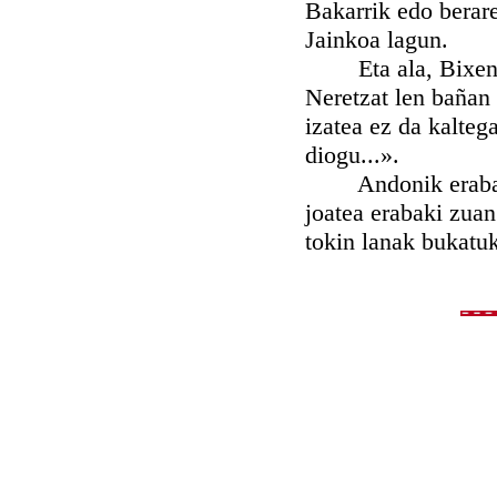
Bakarrik edo berar
Jainkoa lagun.
Eta ala, Bixentak 
Neretzat len bañan 
izatea ez da kalteg
diogu...».
Andonik erabaki o
joatea erabaki zua
tokin lanak bukatuk 