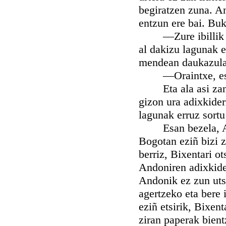
begiratzen zuna. A
entzun ere bai. Buk
—Zure ibillik paus
al dakizu lagunak e
mendean daukazula
—Oraintxe, esan 
Eta ala asi zan je
gizon ura adixkider
lagunak erruz sortu
Esan bezela, Ande
Bogotan eziñ bizi z
berriz, Bixentari o
Andoniren adixkide 
Andonik ez zun uts 
agertzeko eta bere
eziñ etsirik, Bixen
ziran paperak bient