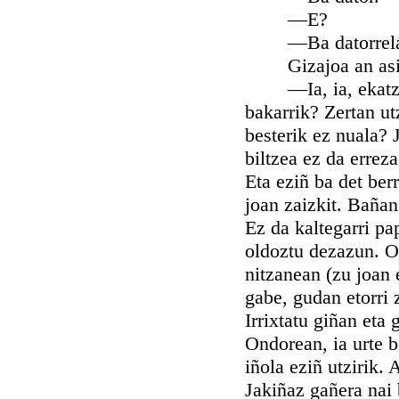
—E?
—Ba datorrela
Gizajoa an asi za
—Ia, ia, ekatzu. 
bakarrik? Zertan ut
besterik ez nuala? 
biltzea ez da errez
Eta eziñ ba det berr
joan zaizkit. Bañan
Ez da kaltegarri pa
oldoztu dezazun. O
nitzanean (zu joan 
gabe, gudan etorri 
Irrixtatu giñan eta
Ondorean, ia urte b
iñola eziñ utzirik. 
Jakiñaz gañera nai 