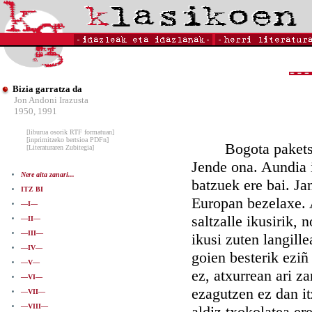
Bizia garratza da
Jon Andoni Irazusta
1950, 1991
[liburua osorik RTF formatuan]
[inprimitzeko bertsioa PDFn]
Bogota paketsu art
[Literaturaren Zubitegia]
Jende ona. Aundia 
Nere aita zanari...
batzuek ere bai. Jan
ITZ BI
Europan bezelaxe. A
—I—
saltzalle ikusirik, 
—II—
—III—
ikusi zuten langille
—IV—
goien besterik eziñ
—V—
ez, atxurrean ari za
—VI—
ezagutzen ez dan it
—VII—
—VIII—
aldiz txokolatea er