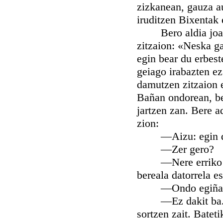
zizkanean, gauza au
iruditzen Bixentak
Bero aldia joan e
zitzaion: «Neska ga
egin bear du erbest
geiago irabazten ez
damutzen zitzaion e
Bañan ondorean, bet
jartzen zan. Bere a
zion:
—Aizu: egin d
—Zer gero?
—Nere erriko adixk
bereala datorrela e
—Ondo egiña. Na
—Ez dakit ba. And
sortzen zait. Bateti