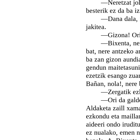
—Neretzat jolasa 
besterik ez da ba i
—Dana dala, naigo
jakitea.
—Gizona! Ori ere
—Bixenta, nere gai
bat, nere antzeko 
ba zan gizon aundia
gendun maitetasunik
ezetzik esango zuan
Bañan, nola!, nere 
—Zergatik ezko
—Ori da galdera. 
Aldaketa zaill xama
ezkondu eta maillan
aideeri ondo irudit
ez nualako, emen n