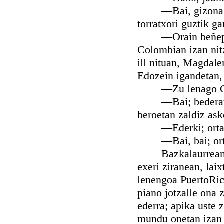
—Bai, gizona, era
torratxori guztik ga
—Orain beñepein b
Colombian izan nit
ill nituan, Magdale
Edozein igandetan, 
—Zu lenago Colo
—Bai; bederatzi ur
beroetan zaldiz asko
—Ederki; ortaraz 
—Bai, bai; orta
Bazkalaurrean iru
exeri ziranean, lai
lenengoa PuertoRic
piano jotzalle ona 
ederra; apika uste 
mundu onetan izan l