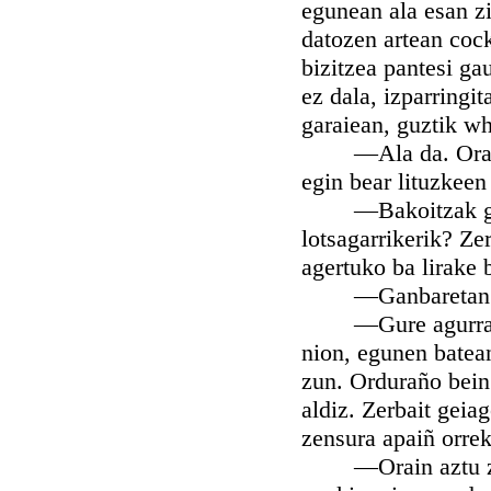
egunean ala esan zi
datozen artean cockt
bizitzea pantesi g
ez dala, izparringi
garaiean, guztik wh
—Ala da. Oraingo 
egin bear lituzkeen
—Bakoitzak gauza 
lotsagarrikerik? Ze
agertuko ba lirake
—Ganbaretan on
—Gure agurra ez n
nion, egunen batean
zun. Orduraño bein
aldiz. Zerbait geiag
zensura apaiñ orre
—Orain aztu zazu