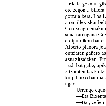
Urdalla goxatu, gib
ote zegon... billera
gotzaia bera. Los 
ziran illekizkur be
Geroxeago emakume p
senarrarengana Guy
erdipurdikon bat es
Alberto pianora joa
ontziaren gañero as
aztu zitzaizkan. Er
irudi bat gabe, api
zitzaioten bazkaltz
kurpillatxo bat mak
ugari.
Urrengo egunean g
—Eta Bixenta
—Bai; zeñen ezag