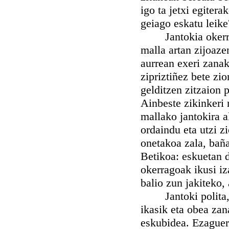
igo ta jetxi egiter
geiago eskatu leike
Jantokia okerragoa
malla artan zijoaze
aurrean exeri zana
zipriztiñez bete zi
gelditzen zitzaion 
Ainbeste zikinkeri
mallako jantokira a
ordaindu eta utzi z
onetakoa zala, baña
Betikoa: eskuetan d
okerragoak ikusi i
balio zun jakiteko,
Jantoki polita, l
ikasik eta obea zan
eskubidea. Ezaguera