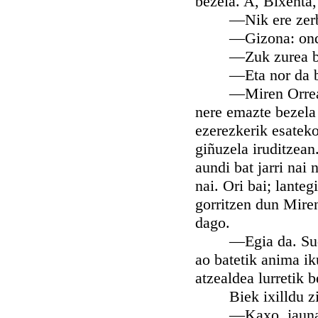
bezela. A, Bixenta
—Nik ere zerbai
—Gizona: ondo i
—Zuk zurea be
—Eta nor da b
—Miren Orreaga. 
nere emazte bezela 
ezerezkerik esateko
giñuzela iruditzean
aundi bat jarri nai 
nai. Ori bai; lanteg
gorritzen dun Mire
dago.
—Egia da. Sudur o
ao batetik anima ik
atzealdea lurretik b
Biek ixilldu zira
—Kaxo, jaunak; o