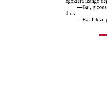
egokiera izango de
—Bai, gizona; eta
dira.
—Ez al dezu pent