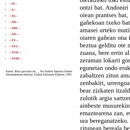
—IX—
ontzi bat. Andoniri
—X—
oiean prantses bat,
—XI—
gañekoan txeko bat
—XII—
—XIII—
amasei urteko mutil
—XIV—
oiaren gañean ona 
—XV—
beztua gelditu ote z
—XVI—
zuana, bere errin a
—XVII—
zeraman lokarri gor
—XVIII—
egunetan ondo eraku
Iturria:
Bizia garratza da...
, Jon Andoni Irazusta (Joseba
zabaltzen zitun ama
Amundarainen edizioa). Euskal Editoreen Elkartea, 1991
zenbakiri, urrengoa
bear zizkaten itzal
zulotik argia sartz
ainbeste musurekin 
emaztearena zan, e
ura bereganatzeko. 
zitunean bereala be