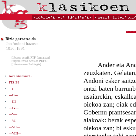
Bizia garratza da
Jon Andoni Irazusta
1950, 1991
[liburua osorik RTF formatuan]
[inprimitzeko bertsioa PDFn]
Ander eta Andonik
[Literaturaren Zubitegia]
zeuzkaten. Gelatan,
Nere aita zanari...
Andoni esker saitze
ITZ BI
ontzi baten barrunb
—I—
usaiarekin, eskalle
—II—
—III—
oiekoa zan; oiak ed
—IV—
Gobernu prantsesar
—V—
alakoak: berak espe
—VI—
oiekoa zan; bi esku
—VII—
—VIII—
oieratzeko toki est