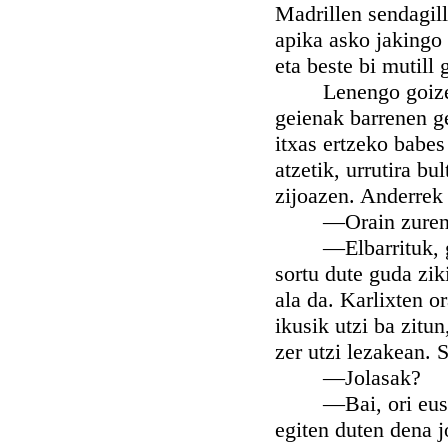
Madrillen sendagill
apika asko jakingo 
eta beste bi mutill
Lenengo goizean, 
geienak barrenen ge
itxas ertzeko babes
atzetik, urrutira bu
zijoazen. Anderrek 
—Orain zuren err
—Elbarrituk, giza
sortu dute guda zik
ala da. Karlixten o
ikusik utzi ba zitu
zer utzi lezakean. 
—Jolasak?
—Bai, ori euskera
egiten duten dena jo