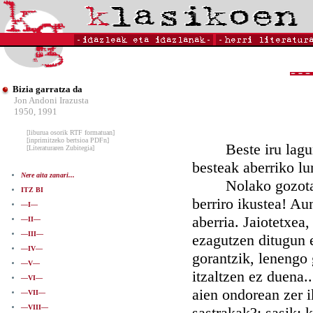
Bizia garratza da
Jon Andoni Irazusta
1950, 1991
[liburua osorik RTF formatuan]
[inprimitzeko bertsioa PDFn]
Beste iru lagunak
[Literaturaren Zubitegia]
besteak aberriko lu
Nere aita zanari...
Nolako gozotasuna
ITZ BI
berriro ikustea! Au
—I—
aberria. Jaiotetxea
—II—
—III—
ezagutzen ditugun 
—IV—
gorantzik, lenengo 
—V—
itzaltzen ez duena.
—VI—
aien ondorean zer i
—VII—
—VIII—
sastrakak?; sasik;