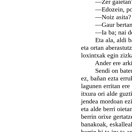
—Zer gaietan
—Edozein, politi
—Noiz asita?
—Gaur bertan
—Ia ba; nai dezu
Eta ala, aldi bate
eta ortan aberastu
loxintxak egin zizk
Ander ere arkitek
Sendi on baten etx
ez, bañan ezta erruk
lagunen erritan ere
itxura ori alde guzt
jendea mordoan eziñ
eta alde berri oieta
berrin orixe gertat
banakoak, eskalleak
berrin bi ta iru ta