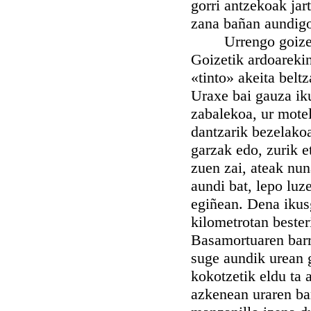
gorri antzekoak jar
zana bañan aundigoa
Urrengo goizean n
Goizetik ardoarekin
«tinto» akeita beltz
Uraxe bai gauza iku
zabalekoa, ur motel 
dantzarik bezelakoa
garzak edo, zurik e
zuen zai, ateak nun
aundi bat, lepo luz
egiñean. Dena ikusg
kilometrotan bester
Basamortuaren barr
suge aundik urean g
kokotzetik eldu ta 
azkenean uraren bar