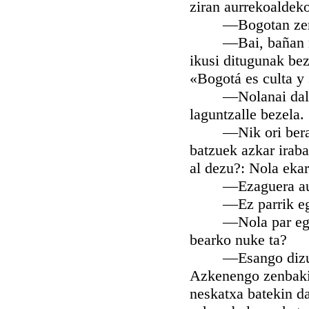
ziran aurrekoaldeko
—Bogotan zer egin
—Bai, bañan nolak
ikusi ditugunak bez
«Bogotá es culta y
—Nolanai dala ark
laguntzalle bezela.
—Nik ori bera eg
batzuek azkar iraba
al dezu?: Nola ekar
—Ezaguera aund
—Ez parrik egin,
—Nola par egingo 
bearko nuke ta?
—Esango dizut ba 
Azkenengo zenbakita
neskatxa batekin da