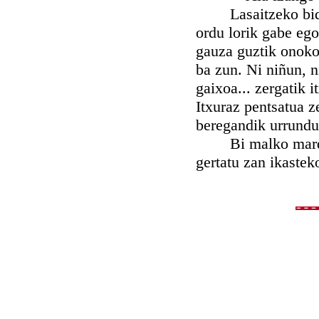
Lasaitzeko bide ba
ordu lorik gabe ego
gauza guztik onoko
ba zun. Ni niñun, n
gaixoa... zergatik i
Itxuraz pentsatua z
beregandik urrundu
Bi malko mardul i
gertatu zan ikastek