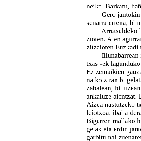
neike. Barkatu, bañ
Gero jantokin iku
senarra errena, bi 
Arratsaldeko laur
zioten. Aien agurra
zitzaioten Euzkadi 
Illunabarrean irte
txas!-ek lagunduko 
Ez zemaikien gauza 
naiko ziran bi gela
zabalean, bi luzean
ankaluze aientzat. 
Aizea nastutzeko tx
leiotxoa, ibai alder
Bigarren mallako bi
gelak eta erdin jan
garbitu nai zuenare