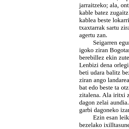
jarraitzeko; ala, o
kable batez zugaitz 
kablea beste lokarr
txaxtarrak sartu zi
agertu zan.
Seigarren egunean
igoko ziran Bogotar
berebillez ekin zut
Lenbizi dena orlegi
beti udara balitz b
ziran ango landarea
bat edo beste ta ot
zitalena. Ala iritx
dagon zelai aundia.
garbi dagoneko izar
Ezin esan leike ai
bezelako ixilltasune