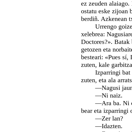
ez zeuden alaiago. 
ostatu eske zijoan 
berdiñ. Azkenean tx
Urrengo goizean e
xelebrea: Nagusiar
Doctores?». Batak b
getozen eta norbait
besteari: «Pues sí,
zuten, kale garbitza
Izparringi bat ero
zuten, eta ala arra
—Nagusi jaun
—Ni naiz.
—Ara ba. Ni ola ta
bear eta izparringi 
—Zer lan?
—Idazten.