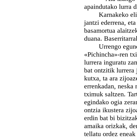
apaindutako lurra d
Karnakeko elizak,
jantzi ederrena, et
basamortua alaitzek
duana. Baserritarra
Urrengo egunean i
«Pichincha»-ren txi
lurrera inguratu za
bat ontzitik lurrera
kutxa, ta ara zijoa
errenkadan, neska mu
tximuk saltzen. Ta
egindako ogia zera
ontzia ikustera zij
erdin bat bi bizitz
amaika orizkak, de
tellatu ordez eneak