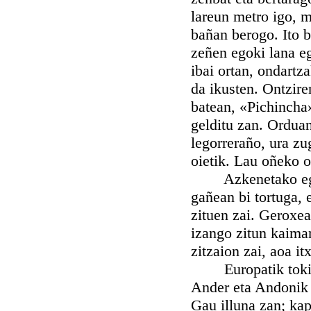
lareun metro igo, m
bañan berogo. Ito 
zeñen egoki lana e
ibai ortan, ondartz
da ikusten. Ontzire
batean, «Pichincha
gelditu zan. Ordua
legorreraño, ura zu
oietik. Lau oñeko o
Azkenetako egun b
gañean bi tortuga, 
zituen zai. Geroxea
izango zitun kaiman
zitzaion zai, aoa it
Europatik toki oie
Ander eta Andonik e
Gau illuna zan; kap