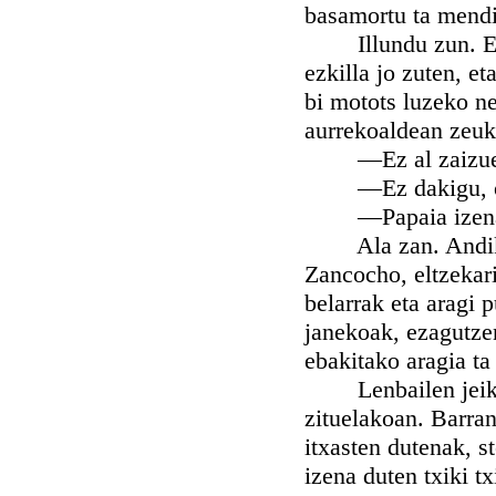
basamortu ta mendi
Illundu zun. Ezer 
ezkilla jo zuten, et
bi motots luzeko ne
aurrekoaldean zeuka
—Ez al zaizue gu
—Ez dakigu, orai
—Papaia izena du
Ala zan. Andik au
Zancocho, eltzekari
belarrak eta aragi p
janekoak, ezagutzen
ebakitako aragia ta
Lenbailen jeiki et
zituelakoan. Barran
itxasten dutenak, s
izena duten txiki t