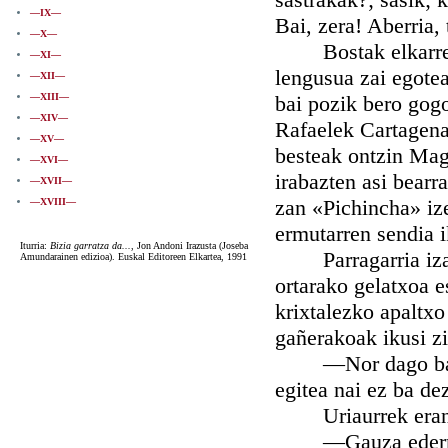
—IX—
Bai, zera! Aberria, 
—X—
Bostak elkarrekin 
—XI—
lengusua zai egote
—XII—
—XIII—
bai pozik bero gogo
—XIV—
Rafaelek Cartagena
—XV—
besteak ontzin Magd
—XVI—
irabazten asi bearr
—XVII—
zan «Pichincha» ize
—XVIII—
ermutarren sendia i
Iturria:
Bizia garratza da...
, Jon Andoni Irazusta (Joseba
Parragarria izan z
Amundarainen edizioa). Euskal Editoreen Elkartea, 1991
ortarako gelatxoa e
krixtalezko apaltx
gañerakoak ikusi z
—Nor dago barrene
egitea nai ez ba de
Uriaurrek erant
—Gauza ederra iku