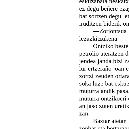
eskuzabala neskatxa
ez degu beñere eza
bat sortzen degu, e
iruditzen biderik o
—Zoriontsua zu, 
lezazkitzukena.
Ontziko beste jen
petrolio ateratzen 
jendea janda bizi z
lur ertzeraño joan e
zortzi zeuden ortara
soka luze bat eskue
muturra andik pasa,
muturra ontzikoeri 
an jaso zuten ureti
zan.
Baztar aietan ibil
zenbat eta bertarag