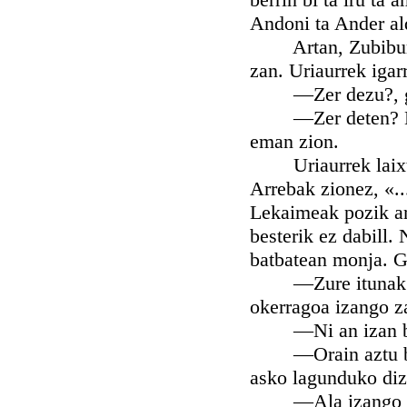
Andoni ta Ander ald
Artan, Zubibururi 
zan. Uriaurrek igar
—Zer dezu?, gal
—Zer deten? Begir
eman zion.
Uriaurrek laixter 
Arrebak zionez, «..
Lekaimeak pozik art
besterik ez dabill.
batbatean monja. G
—Zure itunak ez n
okerragoa izango za
—Ni an izan bani
—Orain aztu beste
asko lagunduko diz
—Ala izango da b