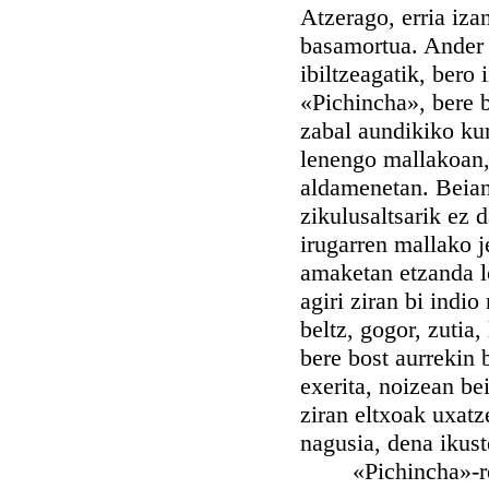
Atzerago, erria iza
basamortua. Ander e
ibiltzeagatik, bero 
«Pichincha», bere b
zabal aundikiko kurp
lenengo mallakoan,
aldamenetan. Beian,
zikulusaltsarik ez 
irugarren mallako 
amaketan etzanda lo
agiri ziran bi indio
beltz, gogor, zutia,
bere bost aurrekin 
exerita, noizean be
ziran eltxoak uxatz
nagusia, dena ikust
«Pichincha»-ren zi