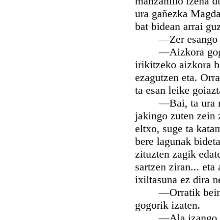
manzanillo izena d
ura gañezka Magdal
bat bidean arrai guz
—Zer esango ote l
—Aizkora gogoratu
irikitzeko aizkora 
ezagutzen eta. Orra
ta esan leike goiaz
—Bai, ta ura nor 
jakingo zuten zein 
eltxo, suge ta kata
bere lagunak bideta
zituzten zagik edat
sartzen ziran... et
ixiltasuna ez dira n
—Orratik bein sar
gogorik izaten.
—Ala izango da, 