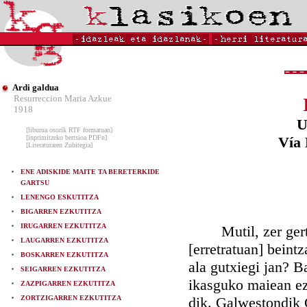
Ardi galdua
Resurreccion Maria Azkue
1918
U
[liburua osorik RTF formatuan]
[inprimitzeko bertsioa PDFn]
Vía 
[Literaturaren Zubitegia]
ENE ADISKIDE MAITE TA BERETERKIDE
GARTSU
LENENGO ESKUTITZA
BIGARREN EZKUTITZA
IRUGARREN EZKUTITZA
Mutil, zer gertat
LAUGARREN EZKUTITZA
[erretratuan] beintz
BOSKARREN EZKUTITZA
ala gutxiegi jan? B
SEIGARREN EZKUTITZA
ikasguko maiean ez
ZAZPIGARREN EZKUTITZA
ZORTZIGARREN EZKUTITZA
dik. Galwestondik C