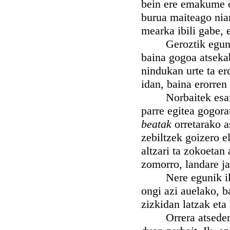
bein ere emakume or
burua maiteago nian
mearka ibili gabe, 
Geroztik egunak n
baina gogoa atsekab
nindukan urte ta erd
idan, baina erorren
Norbaitek esan o
parre egitea gogora
beatak
orretarako a
zebiltzek goizero el
altzari ta zokoetan
zomorro, landare ja
Nere egunik ilune
ongi azi auelako, b
zizkidan latzak eta 
Orrera atseden-al