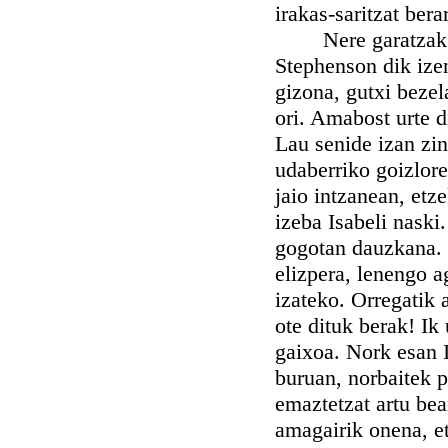
irakas-saritzat bera
Nere garatzak ede
Stephenson dik ize
gizona, gutxi bezel
ori. Amabost urte d
Lau senide izan zin
udaberriko goizlore
jaio intzanean, etz
izeba Isabeli naski
gogotan dauzkana. 
elizpera, lenengo a
izateko. Orregatik 
ote dituk berak! Ik
gaixoa. Nork esan I
buruan, norbaitek p
emaztetzat artu bear
amagairik onena, etx