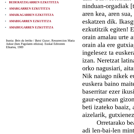
BEDERATZIGARREN EZKUTITZA
ninduan-orgadiak [
AMARGARREN EZKUTITZA
aren kea, aren sua,
AMAIKAGARREN EZKUTITZA
eskatzen dik. Ikasg
AMABIGARREN EZKUTITZA
ezkutitzik egiten! E
AMAIRUGARREN EZKUTITZA
orain amalau urte a
Iturria:
Bein da betiko / Batxi Guzur
, Resurreccion Maria
orain ala ere gutx
Azkue (Ines Pagolaren edizioa). Euskal Editoreen
Elkartea, 1989
ingelesez ta euskera
izan. Neretzat latin
orko nagusiari, ait
Nik naiago nikek eu
euskera baino mait
baserritar ezer iku
gaur-egunean gizon
beti izateko baaiz, 
aizelarik, gutxiene
Orretarako bear de
adi len-bai-len min