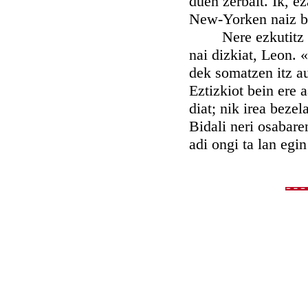
duen zerbait. Ik, ez
New-Yorken naiz be
Nere ezkutitz luz
nai dizkiat, Leon. 
dek somatzen itz a
Eztizkiot bein ere 
diat; nik irea bezel
Bidali neri osabare
adi ongi ta lan egi