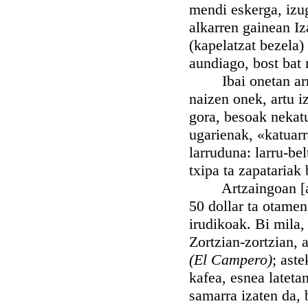
mendi eskerga, izuga
alkarren gainean Iz
(kapelatzat bezela
aundiago, bost bat m
Ibai onetan arraim
naizen onek, artu i
gora, besoak nekatu
ugarienak, «katuarr
larruduna: larru-be
txipa ta zapataria
Artzaingoan [artza
50 dollar ta otamen
irudikoak. Bi mila,
Zortzian-zortzian, 
(El Campero)
; ast
kafea, esnea lateta
samarra izaten da, 