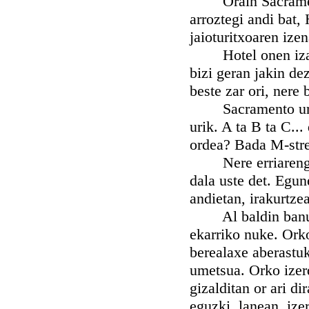
Orain Sacramenton
arroztegi andi bat, 
jaioturitxoaren ize
Hotel onen izantz 
bizi geran jakin d
beste zar ori, nere 
Sacramento uri zab
urik. A ta B ta C..
ordea? Bada M-stree
Nere erriarengana
dala uste det. Egun
andietan, irakurtze
Al baldin banu, er
ekarriko nuke. Ork
berealaxe aberastu
umetsua. Orko izerd
gizalditan or ari di
eguzki, lanean, ize