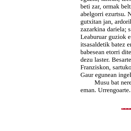
beti zar, ormak belt
abelgorri ezurtsu. 
gutxitan jan, ardor
zazarkina dariela; 
Leaburuar guziok em
itsasaldetik batez 
babesean etorri dit
dezu laster. Besart
Franziskon, sartuko
Gaur egunean ingel
Musu bat nere mut
eman. Urrengoarte.