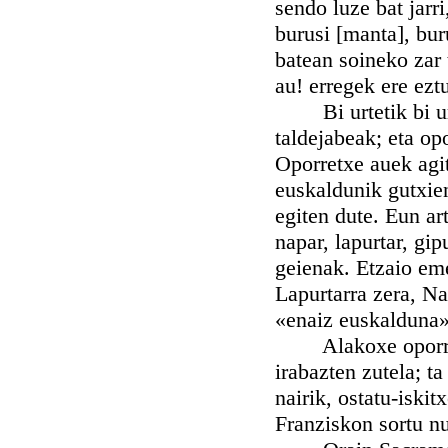
sendo luze bat jarri
burusi [manta], bur
batean soineko zar 
au! erregek ere ezt
Bi urtetik bi urt
taldejabeak; eta op
Oporretxe auek agi
euskaldunik gutxien
egiten dute. Eun art
napar, lapurtar, gi
geienak. Etzaio em
Lapurtarra zera, N
«enaiz euskalduna» 
Alakoxe oporraldi
irabazten zutela; ta
nairik, ostatu-iski
Franziskon sortu n