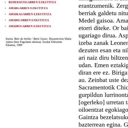
BEDERATZIGARREN EZKUTITZA
erantzumenik. Zerg
AMARGARREN EZKUTITZA
berriak galdetu nitu
AMAIKAGARREN EZKUTITZA
Medel gaisoa. Amab
AMABIGARREN EZKUTITZA
etorri diteke. Or b
AMAIRUGARREN EZKUTITZA
ugariago dirua. Asp
Iturria:
Bein da betiko / Batxi Guzur
, Resurreccion Maria
izeba zanak Leonent
Azkue (Ines Pagolaren edizioa). Euskal Editoreen
Elkartea, 1989
dezuten esan eta ni
ari naiz diru biltz
udan. Emen eztakigu
diran ere ez. Biriga
au. Zeinbat uste de
Sacramentotik Chic
gurpildun lurrinont
[ogerleko] urretan t
oiloentzat egokiago
Gaintza bezelatsuko
bazterrean egina. 