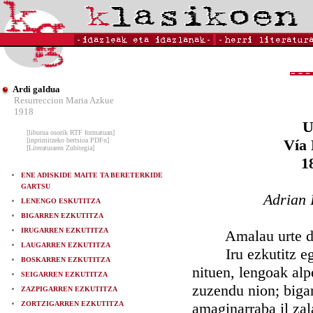
Ardi galdua
Resurreccion Maria Azkue
1918
U
[liburua osorik RTF formatuan]
[inprimitzeko bertsioa PDFn]
Vía 
[Literaturaren Zubitegia]
1
ENE ADISKIDE MAITE TA BERETERKIDE
GARTSU
Adrian 
LENENGO ESKUTITZA
BIGARREN EZKUTITZA
IRUGARREN EZKUTITZA
Amalau urte doi-d
LAUGARREN EZKUTITZA
Iru ezkutitz egin 
BOSKARREN EZKUTITZA
nituen, lengoak al
SEIGARREN EZKUTITZA
zuzendu nion; bigar
ZAZPIGARREN EZKUTITZA
ZORTZIGARREN EZKUTITZA
amaginarraba il zal