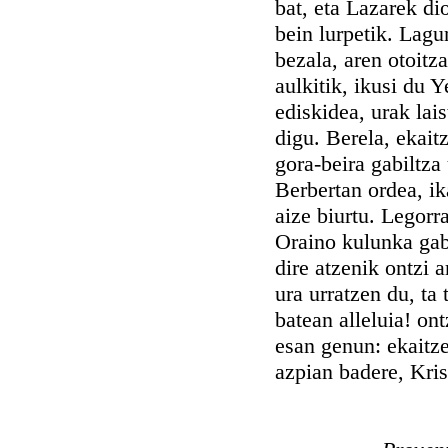
bat, eta Lazarek di
bein lurpetik. Lagu
bezala, aren otoitz
aulkitik, ikusi du 
ediskidea, urak lais
digu. Berela, ekait
gora-beira gabiltza 
Berbertan ordea, ik
aize biurtu. Legorra
Oraino kulunka gabi
dire atzenik ontzi 
ura urratzen du, ta
batean alleluia! on
esan genun: ekaitze
azpian badere, Kris