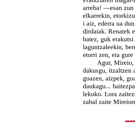
arreba! —esan zun 
elkarrekin, etorkiz
i aiz, ederra ua du
dirdaiak. Renatek e
batez, guk erakuts
laguntzaleekin, ber
etorri zen, eta gure
Agur, Mireio, men
dakusgu, itzaltzen 
goazen, aizpek, goa
daukagu... baitezpad
lekuko. Lora zaitez
zabal zaite Mireior