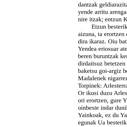
dantzak geldiarazit
yende arritu arenga
nire itzak; entzun 
Etzun besterik es
aizuna, ta erortzen
dira ikaraz. Oiu ba
Yendea eriosuar ate
beren buruntzak ke
dirdaitsuz betetzen
baketsu goi-argiz 
Madalenek nigarrez 
Torpinek: Arlesterr
Or ikusi duzu Arles
ori erortzen, gure 
oinbeste indar duni
Yainkoak, ez du Ya
egunak Ua besterik 