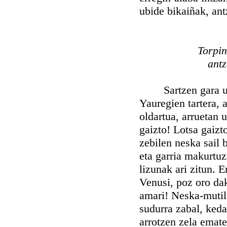
ubide bikaiñak, antz
Torpin
antz
Sartzen gara urian
Yauregien tartera, 
oldartua, arruetan 
gaizto! Lotsa gaizt
zebilen neska sail 
eta garria makurtuz
lizunak ari zitun. 
Venusi, poz oro dak
amari! Neska-mutill
sudurra zabal, keda
arrotzen zela emate