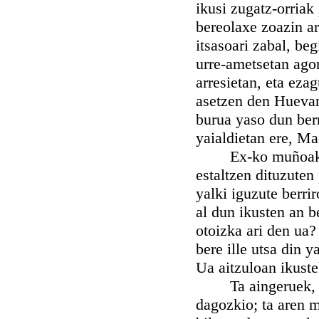
ikusi zugatz-orriak
bereolaxe zoazin arn
itsasoari zabal, beg
urre-ametsetan agon
arresietan, eta ez
asetzen den Huevan
burua yaso dun berr
yaialdietan ere, Ma
Ex-ko muñoak, Sa
estaltzen dituzuten
yalki iguzute berr
al dun ikusten an b
otoizka ari den ua?
bere ille utsa din y
Ua aitzuloan ikust
Ta aingeruek, biot
dagozkio; ta aren m