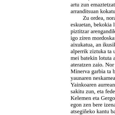
artu zun emaztetzat
arranditsuan kokatu
Zu ordea, nora zoa
eskuetan, bekokia l
piztitzar arengandi
igo ziren mordoska
aixukatua, an ikusi
alperrik ziztuka ta
mei batekin lotuta 
ateratzen zaio. Nor
Minerva garbia ta 
yaunaren neskamea b
Yainkoaren aurrean
sakitu zun, eta fed
Kelemen eta Gergor
egon zen bere izen
atsegiñeko kantu ba