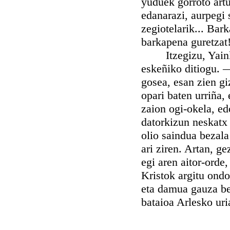
yuduek gorroto artu
edanarazi, aurpegi 
zegiotelarik... Bar
barkapena guretzat
Itzegizu, Yainkoz
eskeñiko ditiogu. —
gosea, esan zien gi
opari baten urriña,
zaion ogi-okela, ed
datorkizun neskatx 
olio saindua bezala
ari ziren. Artan, ge
egi aren aitor-orde
Kristok argitu ondo
eta damua gauza bea
bataioa Arlesko uri