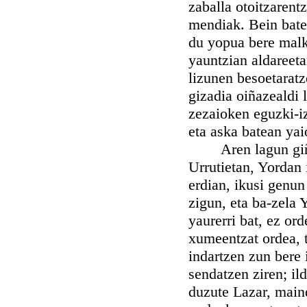
zaballa otoitzarentz
mendiak. Bein batez
du yopua bere malk
yauntzian aldareeta
lizunen besoetaratz
gizadia oiñazealdi 
zezaioken eguzki-iz
eta aska batean yai
Aren lagun giñan b
Urrutietan, Yordan 
erdian, ikusi genun
zigun, eta ba-zela 
yaurerri bat, ez ord
xumeentzat ordea, t
indartzen zun bere 
sendatzen ziren; ild
duzute Lazar, maind