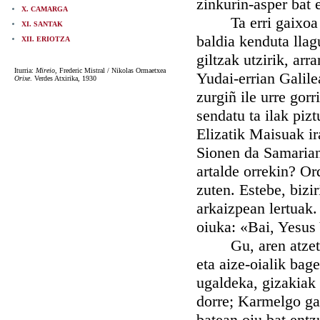
zinkurin-asper bat e
X. CAMARGA
Ta erri gaixoa ill
XI. SANTAK
baldia kenduta llagu
XII. ERIOTZA
giltzak utzirik, arr
Iturria:
Mireio
, Frederic Mistral / Nikolas Ormaetxea
Yudai-errian Galile
Orixe
. Verdes Atxirika, 1930
zurgiñ ile urre gor
sendatu ta ilak pizt
Elizatik Maisuak ir
Sionen da Samarian 
artalde orrekin? Or
zuten. Estebe, bizir
arkaizpean lertuak.
oiuka: «Bai, Yesus
Gu, aren atzeti no
eta aize-oialik bag
ugaldeka, gizakiak 
dorre; Karmelgo ga
batean oiu bat entz