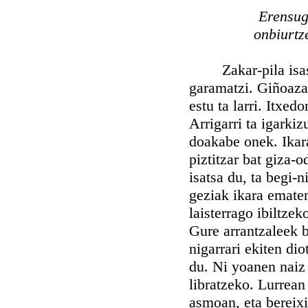
Erensug
onbiurtz
Zakar-pila isaste
garamatzi. Giñoazal
estu ta larri. Itxed
Arrigarri ta igarkiz
doakabe onek. Ikara
piztitzar bat giza-
isatsa du, ta begi-
geziak ikara ematen
laisterrago ibiltze
Gure arrantzaleek b
nigarrari ekiten di
du. Ni yoanen naiz 
libratzeko. Lurrean
asmoan, eta bereix