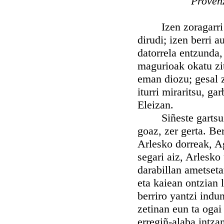
Provenz
Izen zoragarri on
dirudi; izen berri 
datorrela entzunda,
magurioak okatu zit
eman diozu; gesal z
iturri miraritsu, g
Eleizan.
Siñeste gartsuz Ro
goaz, zer gerta. Be
Arlesko dorreak, Ag
segari aiz, Arlesko 
darabillan ametseta
eta kaiean ontzian l
berriro yantzi indu
zetinan eun ta ogai
erregiñ-alaba intza