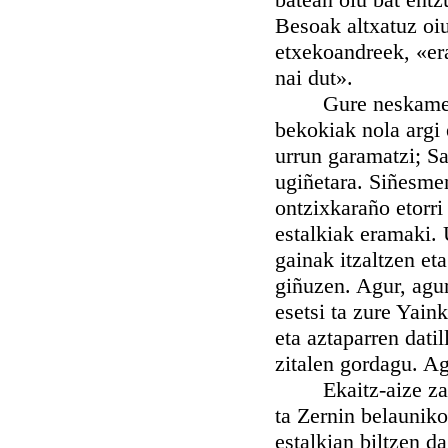
Besoak altxatuz oiu
etxekoandreek, «er
nai dut».
Gure neskame Sara
bekokiak nola argi 
urrun garamatzi; Sa
ugiñetara. Siñesmen
ontzixkaraño etorri
estalkiak eramaki.
gainak itzaltzen et
giñuzen. Agur, agur
esetsi ta zure Yai
eta aztaparren datil
zitalen gordagu. Agu
Ekaitz-aize zakarr
ta Zernin belauniko
estalkian biltzen 