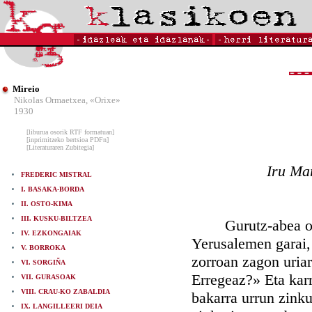
Mireio
Nikolas Ormaetxea, «Orixe»
1930
[liburua osorik RTF formatuan]
[inprimitzeko bertsioa PDFn]
[Literaturaren Zubitegia]
Iru Mar
FREDERIC MISTRAL
I. BASAKA-BORDA
II. OSTO-KIMA
III. KUSKU-BILTZEA
Gurutz-abea orain
IV. EZKONGAIAK
Yerusalemen garai, 
V. BORROKA
zorroan zagon uriar
VI. SORGIÑA
Erregeaz?» Eta karr
VII. GURASOAK
VIII. CRAU-KO ZABALDIA
bakarra urrun zinku
IX. LANGILLEERI DEIA