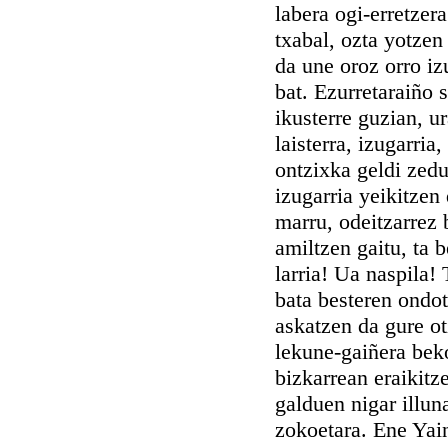
labera ogi-erretzer
txabal, ozta yotzen
da une oroz orro iz
bat. Ezurretaraiño 
ikusterre guzian, ur
laisterra, izugarria
ontzixka geldi zedu
izugarria yeikitzen
marru, odeitzarrez 
amiltzen gaitu, ta 
larria! Ua naspila! 
bata besteren ondot
askatzen da gure ot
lekune-gaiñera bek
bizkarrean eraikitze
galduen nigar illuna
zokoetara. Ene Yai