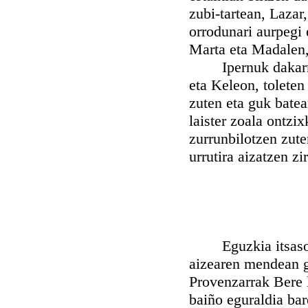
zubi-tartean, Lazar,
orrodunari aurpegi
Marta eta Madalen,
Ipernuk dakarren 
eta Keleon, toleten
zuten eta guk batea
laister zoala ontzix
zurrunbilotzen zute
urrutira aizatzen zi
Eguzkia itsasoan y
aizearen mendean g
Provenzarrak Bere l
baiño eguraldia ba