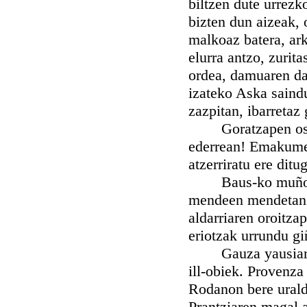
biltzen dute urrezk
bizten dun aizeak,
malkoaz batera, ark
elurra antzo, zuri
ordea, damuaren da
izateko Aska saindu
zazpitan, ibarretaz
Goratzapen osoa e
ederrean! Emakume g
atzerriratu ere ditu
Baus-ko muñoak, A
mendeen mendetan g
aldarriaren oroitza
eriotzak urrundu g
Gauza yausiarekin 
ill-obiek. Provenza
Rodanon bere urald
Prantziaren magal-