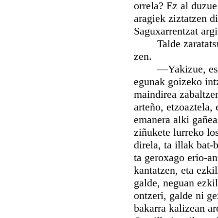
orrela? Ez al duzue
aragiek ziztatzen d
Saguxarrentzat argi
Talde zaratatsua a
zen.
—Yakizue, esan zi
egunak goizeko intz
maindirea zabaltzen
arteño, etzoaztela,
emanera alki gañean
ziñukete lurreko lo
direla, ta illak bat
ta geroxago erio-an
kantatzen, eta ezki
galde, neguan ezkil
ontzeri, galde ni ge
bakarra kalizean ar