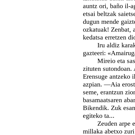
auntz ori, baño il-
etsai beltzak saiets
dugun mende gaizto 
ozkatuak! Zenbat, 
kedatsa erretzen di
Iru aldiz karaka e
gazteeri: «Amairuga
Mireio eta saskigi
zituten sutondoan. A
Erensuge antzeko il
azpian. —Aia erost
seme, erantzun zion
basamaatsaren abar
Bikendik. Zuk esand
egiteko ta...
Zeuden arpe erdia
millaka abetxo zuri