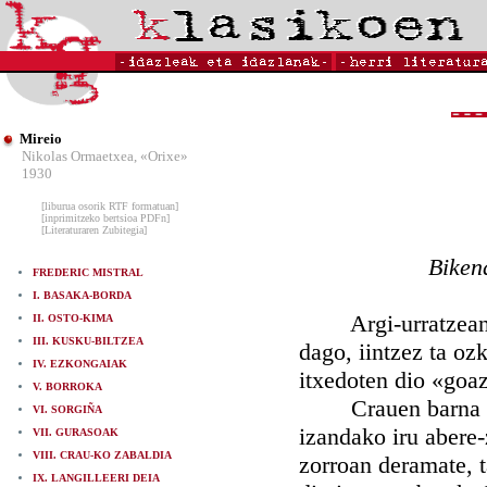
Mireio
Nikolas Ormaetxea, «Orixe»
1930
[liburua osorik RTF formatuan]
[inprimitzeko bertsioa PDFn]
[Literaturaren Zubitegia]
Biken
FREDERIC MISTRAL
I. BASAKA-BORDA
Argi-urratzean mo
II. OSTO-KIMA
III. KUSKU-BILTZEA
dago, iintzez ta ozk
IV. EZKONGAIAK
itxedoten dio «goaz
V. BORROKA
Crauen barna iru 
VI. SORGIÑA
izandako iru abere-
VII. GURASOAK
VIII. CRAU-KO ZABALDIA
zorroan deramate, t
IX. LANGILLEERI DEIA