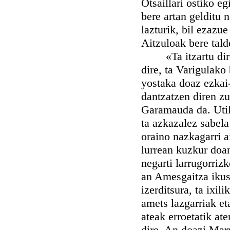
Otsaillari ostiko eg
bere artan gelditu 
lazturik, bil ezazue
Aitzuloak bere tald
«Ta itzartu diren
dire, ta Varigulako
yostaka doaz ezkai-
dantzatzen diren z
Garamauda da. Utika
ta azkazalez sabela
oraino nazkagarri a
lurrean kuzkur doa
negarti larrugorriz
an Amesgaitza ikust
izerditsura, ta ixi
amets lazgarriak et
ateak erroetatik at
dire. An doazi Marm