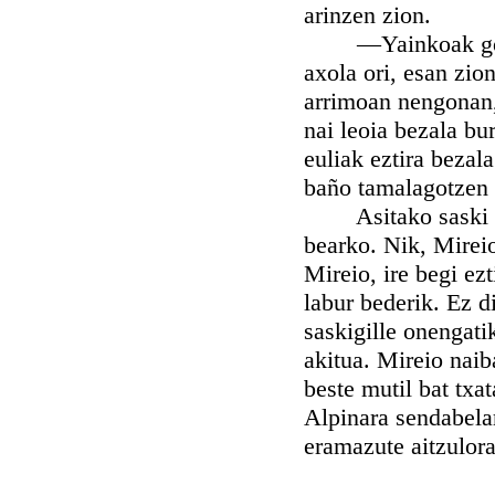
arinzen zion.
—Yainkoak gorde a
axola ori, esan zio
arrimoan nengonan, 
nai leoia bezala bu
euliak eztira bezal
baño tamalagotzen
Asitako saski eder
bearko. Nik, Mireio
Mireio, ire begi ezt
labur bederik. Ez d
saskigille onengati
akitua. Mireio naib
beste mutil bat txat
Alpinara sendabela
eramazute aitzulora