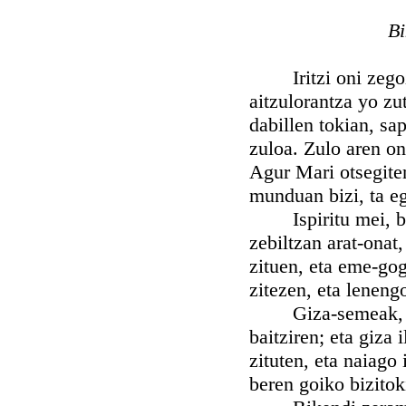
Bi
Iritzi oni zegozki
aitzulorantza yo zu
dabillen tokian, sa
zuloa. Zulo aren on
Agur Mari otsegiten
munduan bizi, ta e
Ispiritu mei, bes
zebiltzan arat-onat,
zituen, eta eme-gog
zitezen, eta leneng
Giza-semeak, orde
baitziren; eta giza 
zituten, eta naiago 
beren goiko bizitoki