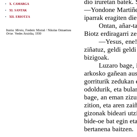
dio iruretan batek. 
X. CAMARGA
—Yondone Martiñen
XI. SANTAK
iparrak eragiten di
XII. ERIOTZA
Ontan, añar-tartet
Iturria:
Mireio
, Frederic Mistral / Nikolas Ormaetxea
Biotz erdiragarri ze
Orixe
. Verdes Atxirika, 1930
—Yesus, ene! esan
ziñatuz, geldi geld
bizigoak.
Luzaro bage, ikusk
arkosko gañean aus
gorriturik zedukan 
odoldurik, eta bula
bage, an eman zizu
zition, eta aren zaiñ
gizonak bideari utz
bide-oe bat egin et
bertanena baitzen.