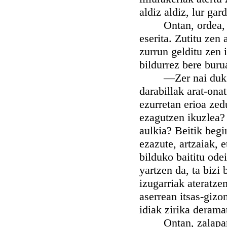
aldiz aldiz, lur gar
Ontan, ordea, zulo
eserita. Zutitu zen
zurrun gelditu zen i
bildurrez bere buru
—Zer nai duk zora
darabillak arat-ona
ezurretan erioa zed
ezagutzen ikuzlea? 
aulkia? Beitik begir
ezazute, artzaiak, 
bilduko baititu ode
yartzen da, ta bizi 
izugarriak ateratzen
aserrean itsas-gizon
idiak zirika deramat
Ontan, zalaparta i