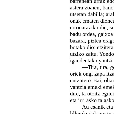
barrenean urrak ed
astera zoaien, baño 
utsetan dabilla; ar
onak ematen dionean
erronaraziko die, s
badu ordea, gaixoa 
bazara, piztea erag
botako dio; etzitera
utziko zaitu. Yond
igandeetako yantzi
—Tira, tira, gorot
oriek ongi zapa itz
entzuten? Bai, olia
yantzia emeki emeki
dire, ta otoitz egit
eta irri asko ta ask
Au esanik eta irri
lillurakeriak atertu