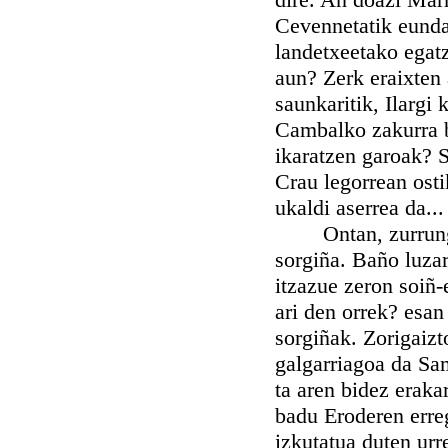
Cevennetatik eunda
landetxeetako egatza
aun? Zerk eraixten 
saunkaritik, Ilargi
Cambalko zakurra b
ikaratzen garoak? S
Crau legorrean osti
ukaldi aserrea da...
Ontan, zurrungaka
sorgiña. Baño luzar
itzazue zeron soiñ
ari den orrek? esan
sorgiñak. Zorigaiz
galgarriagoa da Sa
ta aren bidez eraka
badu Eroderen erre
izkutatua duten urr