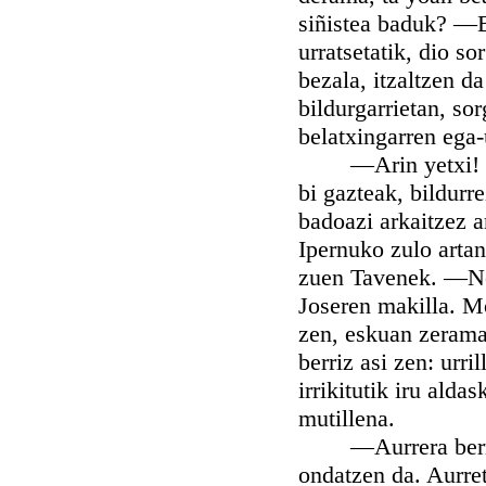
siñistea baduk? —B
urratsetatik, dio so
bezala, itzaltzen da
bildurgarrietan, so
belatxingarren ega-
—Arin yetxi! Urril
bi gazteak, bildurre
badoazi arkaitzez ar
Ipernuko zulo artan
zuen Tavenek. —Nos
Joseren makilla. Mo
zen, eskuan zeramat
berriz asi zen: urri
irrikitutik iru alda
mutillena.
—Aurrera berriz! 
ondatzen da. Aurret