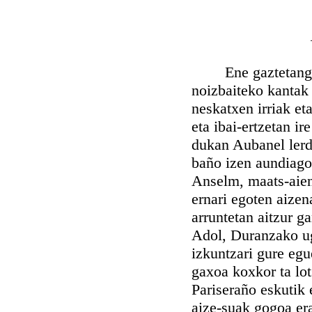
Ene gaztetango ad
noizbaiteko kantak 
neskatxen irriak et
eta ibai-ertzetan ir
dukan Aubanel lerde
baño izen aundiago 
Anselm, maats-aien
ernari egoten aizena
arruntetan aitzur g
Adol, Duranzako ug
izkuntzari gure eg
gaxoa koxkor ta lot
Pariseraño eskutik 
aize-suak gogoa er