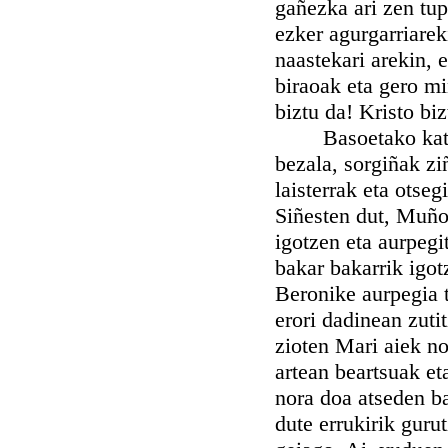
gañezka ari zen tu
ezker agurgarriarek
naastekari arekin, e
biraoak eta gero mi
biztu da! Kristo biz
Basoetako katamot
bezala, sorgiñak ziñ
laisterrak eta otse
Siñesten dut, Muño 
igotzen eta aurpegit
bakar bakarrik igo
Beronike aurpegia 
erori dadinean zuti
zioten Mari aiek no
artean beartsuak et
nora doa atseden b
dute errukirik guru