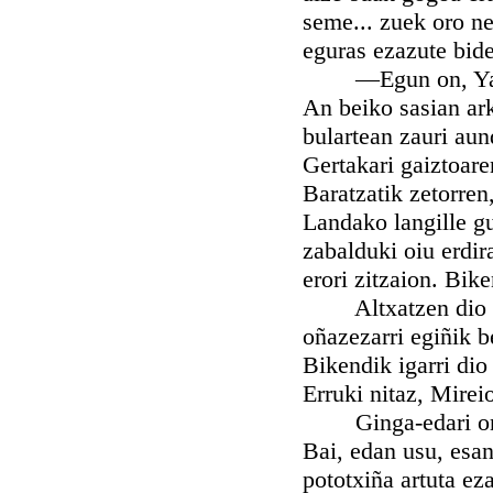
seme... zuek oro ne
eguras ezazute bide
—Egun on, Yaun Er
An beiko sasian ark
bulartean zauri aun
Gertakari gaiztoare
Baratzatik zetorren
Landako langille gu
zabalduki oiu erdir
erori zitzaion. Bik
Altxatzen dio poli
oñazezarri egiñik b
Bikendik igarri dio
Erruki nitaz, Mireio
Ginga-edari oneki
Bai, edan usu, esan
pototxiña artuta eza