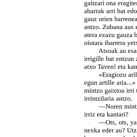
gaitzari ona eragit
abarrak arri bat ed
gauz orien barrenea
antzo. Zubana aus e
atera ezazu gauza b
oiutara ibarrera yet
Atsoak au esan bi
irrigille bat entzu
atxo Taven! eta kan
«Eragiozu arilkaia
egun artille aria...
mintzo gaixtoa irri 
irrintzilaria antzo.
—Noren mintzoa da
irriz eta kantari?
—Ots, ots, yarrai
nexka eder au? Utza