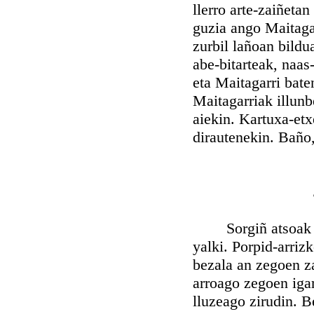
llerro arte-zaiñeta
guzia ango Maitagar
zurbil lañoan bildu
abe-bitarteak, naas
eta Maitagarri bate
Maitagarriak illunbe
aiekin. Kartuxa-etx
dirautenekin. Baño,
Sorgiñ atsoak batz
yalki. Porpid-arriz
bezala an zegoen za
arroago zegoen igar
lluzeago zirudin. B