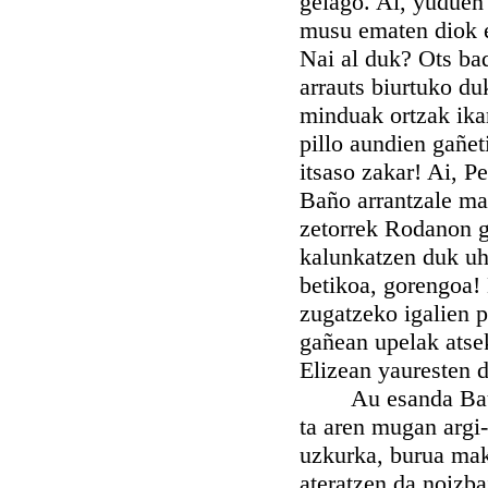
geiago. Ai, yuduen
musu ematen diok er
Nai al duk? Ots bad
arrauts biurtuko du
minduak ortzak ikar
pillo aundien gañet
itsaso zakar! Ai, Pe
Baño arrantzale mai
zetorrek Rodanon g
kalunkatzen duk uha
betikoa, gorengoa! L
zugatzeko igalien pe
gañean upelak atse
Elizean yauresten d
Au esanda Bausko 
ta aren mugan argi-
uzkurka, burua mak
ateratzen da noizba