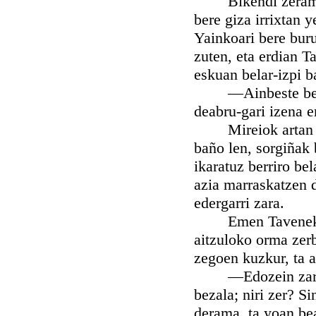
Bikendi zeramatena
bere giza irrixtan 
Yainkoari bere buru
zuten, eta erdian T
eskuan belar-izpi ba
—Ainbeste bear eg
deabru-gari izena e
Mireiok artan begi
baño len, sorgiñak
ikaratuz berriro bel
azia marraskatzen d
edergarri zara.
Emen Tavenek tink
aitzuloko orma zer
zegoen kuzkur, ta ar
—Edozein zarala, 
bezala; niri zer? S
derama, ta yoan bea