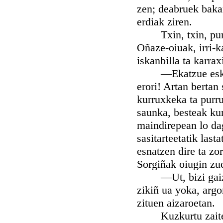
zen; deabruek bakarr
erdiak ziren.
Txin, txin, pun, 
Oñaze-oiuak, irri-k
iskanbilla ta karrax
—Ekatzue eskua es
erori! Artan bertan 
kurruxkeka ta purrus
saunka, besteak kurr
maindirepean lo dag
sasitarteetatik last
esnatzen dire ta zo
Sorgiñak oiugin zu
—Ut, bizi gaiztok
zikiñ ua yoka, argor
zituen aizaroetan.
Kuzkurtu zaitezte 