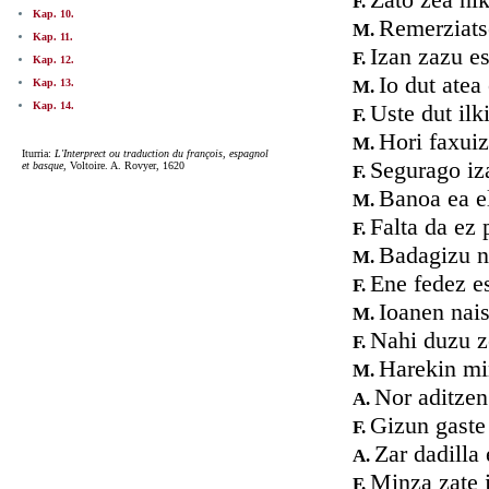
F.
Kap. 10.
Remerziats
M.
Kap. 11.
Izan zazu es
F.
Kap. 12.
Io dut atea
Kap. 13.
M.
Kap. 14.
Uste dut ilk
F.
Hori faxui
M.
Iturria:
L'Interprect ou traduction du françois, espagnol
Segurago iz
et basque
, Voltoire. A. Rovyer, 1620
F.
Banoa ea el
M.
Falta da ez 
F.
Badagizu n
M.
Ene fedez es
F.
Ioanen nais
M.
Nahi duzu z
F.
Harekin mi
M.
Nor aditzen
A.
Gizun gaste
F.
Zar dadilla
A.
Minza zate 
F.