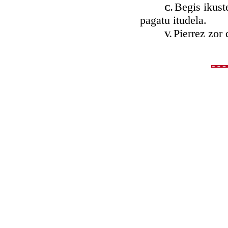
Begis ikust
C.
pagatu itudela.
Pierrez zor
V.