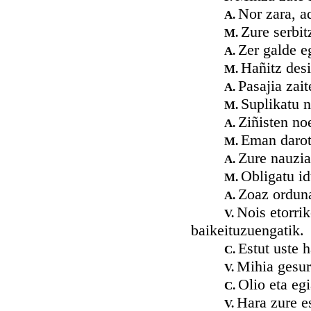
Nor zara, a
A.
Zure serbit
M.
Zer galde e
A.
Hañitz desi
M.
Pasajia zai
A.
Suplikatu n
M.
Ziñisten no
A.
Eman darot 
M.
Zure nauzia
A.
Obligatu i
M.
Zoaz orduna
A.
Nois etorri
V.
baikeituzuengatik.
Estut uste h
C.
Mihia gesur 
V.
Olio eta eg
C.
Hara zure e
V.