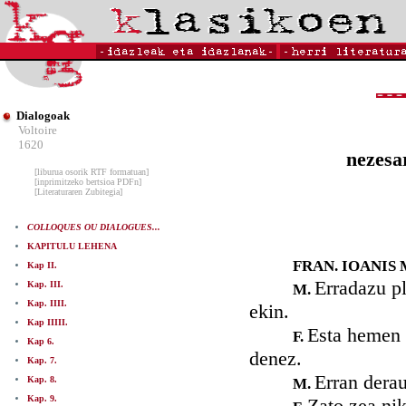
Dialogoak
Voltoire
1620
nezesa
[liburua osorik RTF formatuan]
[inprimitzeko bertsioa PDFn]
[Literaturaren Zubitegia]
COLLOQUES OU DIALOGUES...
KAPITULU LEHENA
FRAN. IOANIS M
Kap II.
Erradazu pl
Kap. III.
M.
Kap. IIII.
ekin.
Kap IIIII.
Esta hemen 
F.
Kap 6.
denez.
Kap. 7.
Erran derau
Kap. 8.
M.
Kap. 9.
Zato zea nik