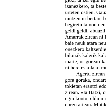
izanezkero, ta best
urteten ostien. Ga
nintzen ni bertan, 
begiretu ta non nen
geldi geldi, abuazil
Amarrak zirean ni L
baie neuk atara neu
onezkero kaltzerdie
biloizik kalerik ka
ioarte, ur-goreari 
ni bere eskolako mu
Agertu zirean esk
gora goraka, ondart
tokietan erantzi edo
zirean. «Ia Batxi, 
egin kontu, eldu ni
euren artean. Mutik