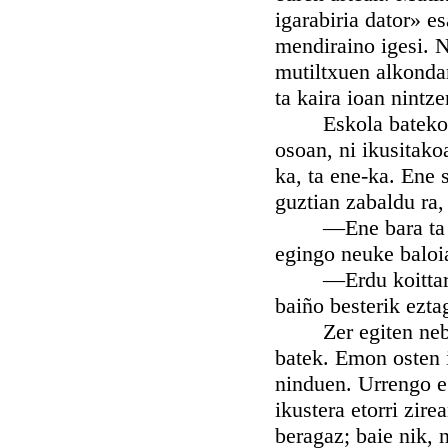
igarabiria dator» es
mendiraino igesi. 
mutiltxuen alkondar
ta kaira ioan nintze
Eskola bateko
osoan, ni ikusitako
ka, ta ene-ka. Ene 
guztian zabaldu ra,
—Ene bara ta ni! 
egingo neuke baloia
—Erdu koittaru or
baiño besterik ezta
Zer egiten neban 
batek. Emon osten i
ninduen. Urrengo e
ikustera etorri zir
beragaz; baie nik, 