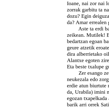
Ioane, nai zor nai l
zorrak garbitu ta n
dozu? Egin deiguza
da? Amar errealen 
Aste ta erdi barru
zeikean. Mutilek! 
bedartzan egoan bat
geure atzetik eroa
dira alberrietako o
Alantxe egoten zire
Eta beste txalupe g
Zer esango zeunki
neukezala edo zorgi
erdie atun biurtute
da, Urabila) imini
egozan txapelkada a
barik arri orrek Sat