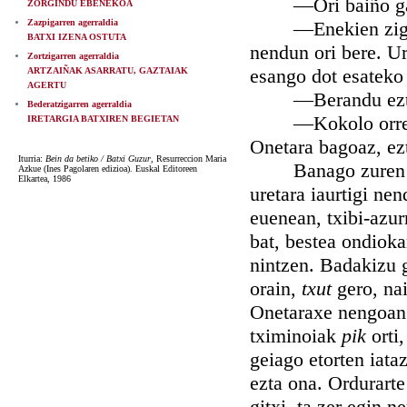
—Ori baiño gauza 
ZORGINDU EBENEKOA
Zazpigarren agerraldia
—Enekien zigarror
BATXI IZENA OSTUTA
nendun ori bere. Ur
Zortzigarren agerraldia
esango dot esateko
ARTZAIÑAK ASARRATU, GAZTAIAK
AGERTU
—Berandu ezta iza
Bederatzigarren agerraldia
—Kokolo orrek, ze
IRETARGIA BATXIREN BEGIETAN
Onetara bagoaz, ezt
Iturria:
Bein da betiko / Batxi Guzur
, Resurreccion Maria
Banago zuren gane
Azkue (Ines Pagolaren edizioa). Euskal Editoreen
Elkartea, 1986
uretara iaurtigi ne
euenean, txibi-azur
bat, bestea ondioka
nintzen. Badakizu 
orain,
txut
gero, nai
Onetaraxe nengoan n
tximinoiak
pik
orti
geiago etorten iata
ezta ona. Ordurarte
gitxi, ta zer egin n