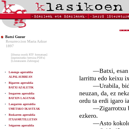
Batxi Guzur
Resurreccion Maria Azkue
1897
[liburua osorik RTF formatuan]
[inprimitzeko bertsioa PDFn]
[Literaturaren Zubitegia]
—Batxi, esan euts
Lenengo agerraldia
larrittu edo keixu i
ALPALAURREAN
Bigarren agerraldia
—Urabila, bide-er
BATXI AZALETIK
neuzan, da, ez nek
Irugarren agerraldia
BATXIN LAGUNAK
ordu ta erdi igaro i
Laugarren agerraldia
—Zigarrotxu bat e
UMETAKO IKASTEAK
ezkero.
Boskarren agerraldia
ITXASMUTILLETAN
—Asto kokoloa! 
Seigarren agerraldia