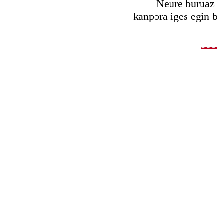
Neure buruaz bake
kanpora iges egin b