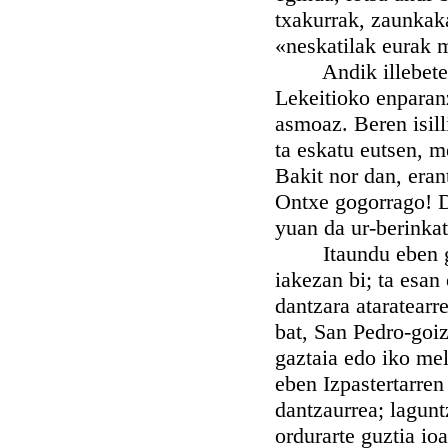
txakurrak, zaunkak
«neskatilak eurak 
Andik illebetera,
Lekeitioko enparan
asmoaz. Beren isill
ta eskatu eutsen, m
Bakit nor dan, era
Ontxe gogorrago! D
yuan da ur-berinkat
Itaundu eben gero 
iakezan bi; ta esan 
dantzara ataratearr
bat, San Pedro-goiz
gaztaia edo iko mel
eben Izpastertarren
dantzaurrea; laguntz
ordurarte guztia io