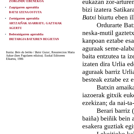
eukazan zor-arturen
ZORGINDU EBENEKOA
Zazpigarren agerraldia
bizi izatera Satika
BATXI IZENA OSTUTA
Batxi
biurtu eben i
Zortzigarren agerraldia
Ordurarte Batxik 
ARTZAIÑAK ASARRATU, GAZTAIAK
AGERTU
neska-mutil gaztetx
Bederatzigarren agerraldia
kanpoan eztabe esa
IRETARGIA BATXIREN BEGIETAN
aguraak seme-alaba
Iturria:
Bein da betiko / Batxi Guzur
, Resurreccion Maria
baita entzutea ta i
Azkue (Ines Pagolaren edizioa). Euskal Editoreen
Elkartea, 1986
izaten dira Urlia e
aguraak barriz Url
besteak eztabe ez e
Batxin amaikagarr
iazoerak gitxik eu
ezekizan; da nai-ta
Berari barriz (iño
baiña) beiñik bein 
esakera guztiak egi
Lekeitioko kaleet