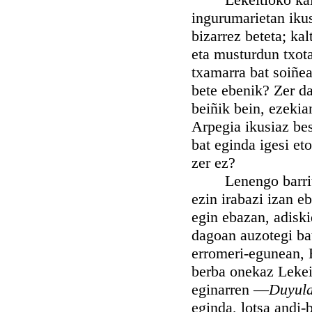
ingurumarietan ikus
bizarrez beteta; ka
eta musturdun txota
txamarra bat soiñea
bete ebenik? Zer da
beiñik bein, ezekia
Arpegia ikusiaz bes
bat eginda igesi eto
zer ez?
Lenengo barritan,
ezin irabazi izan 
egin ebazan, adiski
dagoan auzotegi ba
erromeri-egunean, 
berba onekaz Lekei
eginarren —
Duyula
eginda, lotsa andi-