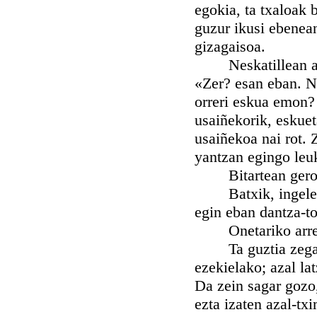
egokia, ta txaloak 
guzur ikusi ebenean
gizagaisoa.
Neskatillean arpe
«Zer? esan eban. N
orreri eskua emon? 
usaiñekorik, eskuet
usaiñekoa nai rot.
yantzan egingo leu
Bitartean geroago
Batxik, ingeleska
egin eban dantza-to
Onetariko arrera 
Ta guztia zegaitik
ezekielako; azal la
Da zein sagar gozo,
ezta izaten azal-tx