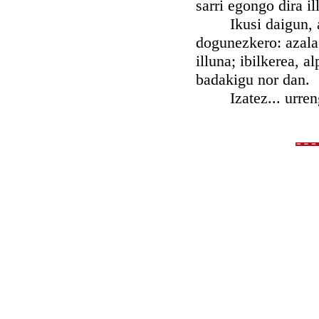
sarri egongo dira il
Ikusi daigun, al 
dogunezkero: azala
illuna; ibilkerea, 
badakigu nor dan.
Izatez... urrengo