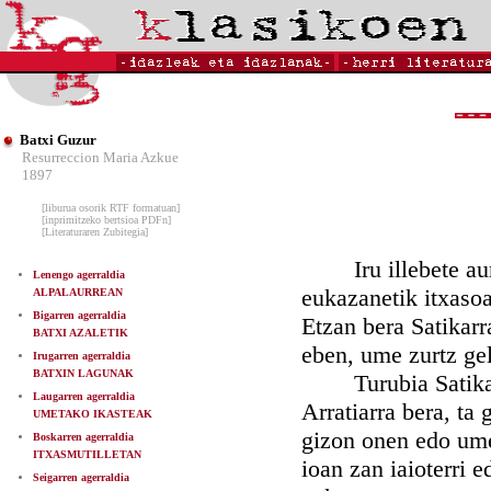
Batxi Guzur
Resurreccion Maria Azkue
1897
[liburua osorik RTF formatuan]
[inprimitzeko bertsioa PDFn]
[Literaturaren Zubitegia]
Iru illebete aurre
Lenengo agerraldia
eukazanetik itxasoak
ALPALAURREAN
Bigarren agerraldia
Etzan bera Satikarr
BATXI AZALETIK
eben, ume zurtz ge
Irugarren agerraldia
BATXIN LAGUNAK
Turubia Satikako, 
Laugarren agerraldia
Arratiarra bera, ta 
UMETAKO IKASTEAK
gizon onen edo ume 
Boskarren agerraldia
ITXASMUTILLETAN
ioan zan iaioterri e
Seigarren agerraldia