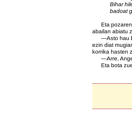
Bihar hilen
badoat gaur
Eta pozaren po
abailan abiatu 
—Asto hau bur
ezin diat mugia
korrika hasten z
—Arre, Angeli
Eta bota zuen 