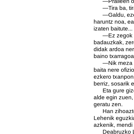
—Praileen ofiz
—Tira ba, tira 
—Galdu, ezer e
haruntz noa, ea
izaten baitute...
—Ez zegok gaiz
badauzkak, zerg
didak ardoa ner
baino txarragoa
—Nik meza kont
baita nere ofiz
ezkero txanpon 
berriz, sosarik e
Eta gure gizon
alde egin zuen
geratu zen.
Han zihoazten 
Lehenik eguzkia
azkenik, mendi 
Deabruzko Leire