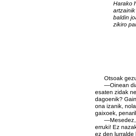
Harako han 
artzainik ez
baldin joat
zikiro pare
Otsoak gezurr
—Oinean diat a
esaten zidak ne
dagoenik? Gain
ona izanik, nola
gaixoek, penarik
—Mesedez, Ots
erruki! Ez naza
ez den lurralde 