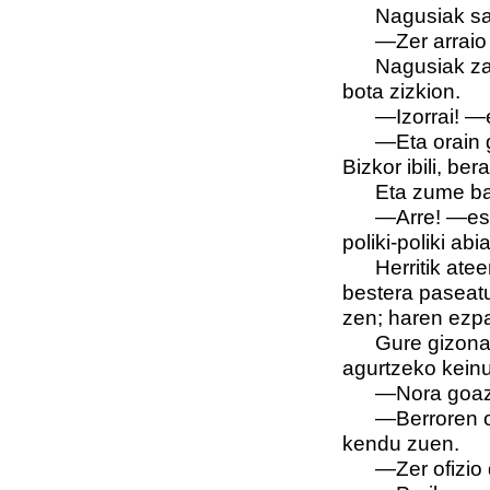
Nagusiak saih
—Zer arraio o
Nagusiak zahag
bota zizkion.
—Izorrai! —es
—Eta orain gu
Bizkor ibili, bera
Eta zume batez
—Arre! —esan 
poliki-poliki abi
Herritik ateera
bestera paseatuz
zen; haren ezpa
Gure gizona ik
agurtzeko keinu
—Nora goaz,
—Berroren ofiz
kendu zuen.
—Zer ofizio d