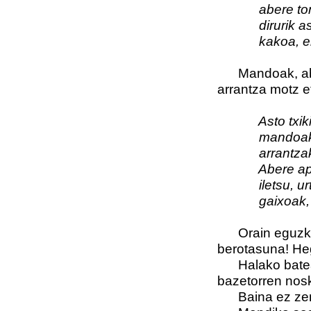
abere ton
dirurik askor
kakoa, ene 
Mandoak, abere
arrantza motz et
Asto txiki txi
mandoak irri
arrantzaka o
Abere ap
iletsu, urte
gaixoak, ene
Orain eguzkiak
berotasuna! He
Halako batean 
bazetorren nosk
Baina ez zen