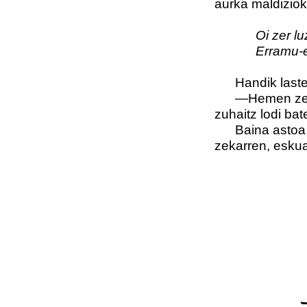
aurka maldiziok
Oi zer l
Erramu-egun
Handik laster 
—Hemen zetorr
zuhaitz lodi ba
Baina astoa ez
zekarren, eskuan