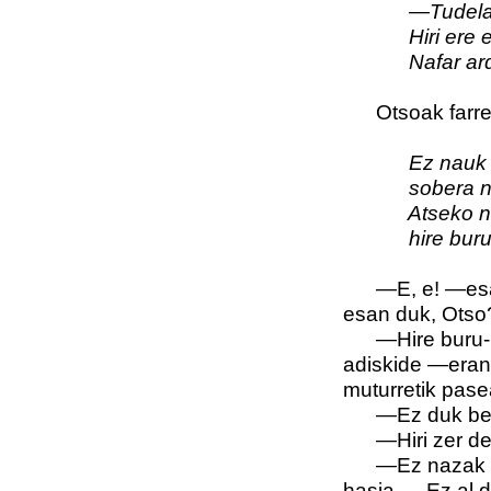
—Tudelatik,
Hiri ere em
Nafar ardot
Otsoak farrez
Ez nauk ez
sobera nauk 
Atseko nere
hire buru-b
—E, e! —esan z
esan duk, Otso?
—Hire buru-bel
adiskide —erant
muturretik pase
—Ez duk benet
—Hiri zer deri
—Ez nazak horr
hasia—. Ez al d