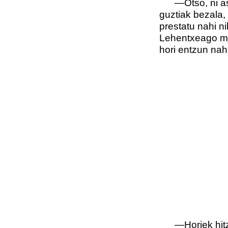
—Otso, ni asto
guztiak bezala,
prestatu nahi ni
Lehentxeago mez
hori entzun nah
—Horiek hitz l