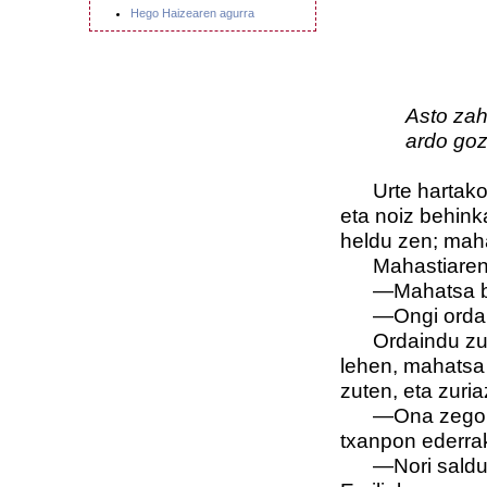
Hego Haizearen agurra
Asto zah
ardo gozoz 
Urte hartako u
eta noiz behink
heldu zen; maha
Mahastiaren ja
—Mahatsa bilt
—Ongi ordain
Ordaindu zuen,
lehen, mahatsa 
zuten, eta zuria
—Ona zegok, 
txanpon ederrak
—Nori saldu b