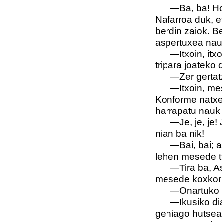
—Ba, ba! Horie
Nafarroa duk, 
berdin zaiok. Be
aspertuxea nauk
—Itxoin, itxoi
tripara joateko 
—Zer gertatze
—Itxoin, mesede
Konforme natxe
harrapatu nauk 
—Je, je, je! Ja
nian ba nik!
—Bai, bai; arra
lehen mesede tt
—Tira ba, Asto
mesede koxkorr
—Onartuko al
—Ikusiko diagu
gehiago hutsea