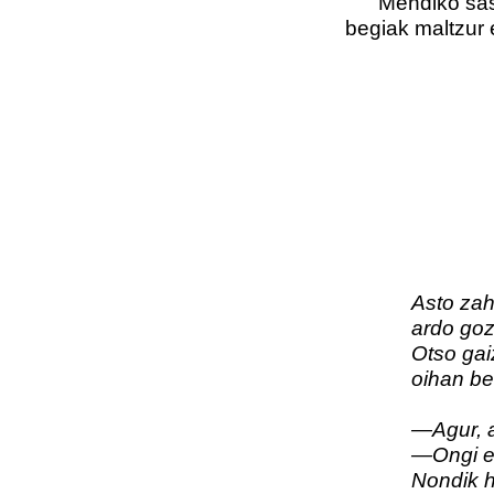
Mendiko sasieta
begiak maltzur e
Asto zah
ardo gozoz 
Otso gaizto
oihan beltze
—Agur, agur
—Ongi etorr
Nondik ha