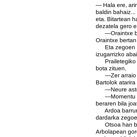
— Hala ere, arim
baldin bahaiz...
eta. Bitartean 
dezatela gero e
—Oraintxe bert
Oraintxe bertan
Eta zegoen arbo
izugarrizko abai
Prailetegiko at
bota zituen.
—Zer arraio ge
Bartolok atarira
—Neure astoa 
—Momentu onea
beraren bila joa
Ardoa barrura s
dardarka zegoe
Otsoa han behe
Arbolapean gord