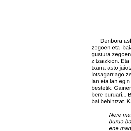
Denbora asko 
zegoen eta ibai
gustura zegoen,
zitzaizkion. Eta
txarra asto jaio
lotsagarriago ze
lan eta lan egin
bestetik. Gaine
bere buruari...
bai behintzat. 
Nere man
burua baino 
ene mand