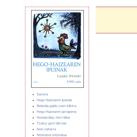
Sarrera
Hego Haizearen ipuinak
Belardia galdu zuen kilkirra
Hego Haizearen jarraipena
Hondarribia, herri ttikia
Txakur gorri ttiki bat
Asto zaharra
Neskatxa ontziratua