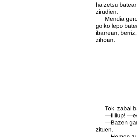
haizetsu batean
zirudien.
Mendia gero e
goiko lepo bat
ibarrean, berriz
zihoan.
Toki zabal bat
—Iiiiiup! —es
—Bazen garaia
zituen.
—Hemen zuhaitz