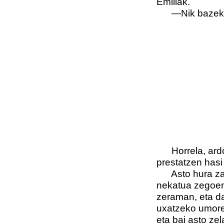
Emiliak.
—Nik bazekina
Horrela, ardo 
prestatzen hasi
Asto hura zaha
nekatua zegoen.
zeraman, eta da
uxatzeko umorer
eta bai asto zel