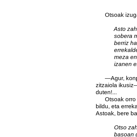
Otsoak izugarr
Asto zaharr
sobera mali
berriz harra
errekalde 
meza entzut
izanen eztuzu
—Agur, konpañ
zitzaiola ikusi
duten!...
Otsoak orro ilu
bildu, eta errek
Astoak, bere ba
Otso zah
basoan gaiz