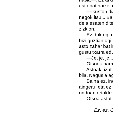
asto bat naizel
—Ikusten diat, 
negok itsu... B
dela esaten dit
zizkion.
Ez duk egia iza
bizi guztian ogi
asto zahar bat 
gustu txarra ed
—Je, je, je...
Otsoak barre eg
Astoak, izuturi
bila. Nagusia ag
Baina ez, inor 
aingeru, eta ez
ondoan artalde 
Otsoa astotik 
Ez, ez, 