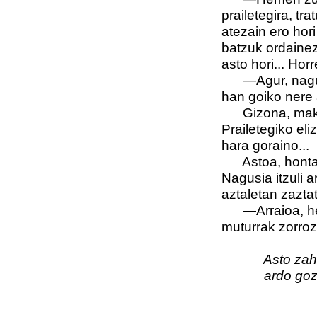
prailetegira, tr
atezain ero hor
batzuk ordainez
asto hori... Hor
—Agur, nagusi
han goiko nere 
Gizona, makila
Prailetegiko eli
hara goraino...
Astoa, hontaz j
Nagusia itzuli a
aztaletan zazta
—Arraioa, heme
muturrak zorroz
Asto zaharr
ardo gozoz 