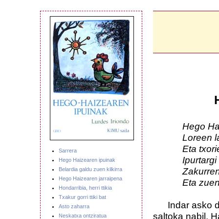
Hego Haize
Loreen lagu
Eta txorien
Sarrera
Ipurtargi eta
Hego Haizearen ipuinak
Zakurren et
Belardia galdu zuen kilkirra
Hego Haizearen jarraipena
Eta zuen, h
Hondarribia, herri ttikia
Txakur gorri ttiki bat
Indar asko dut,
Asto zaharra
saltoka nabil. H
Neskatxa ontziratua