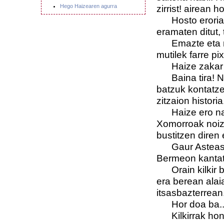
Hego Haizearen agurra
zirrist! airean 
Hosto eroriak h
eramaten ditut, 
Emazte eta nes
mutilek farre pi
Haize zakar xa
Baina tira! Ni 
batzuk kontatzer
zitzaion historia
Haize ero naiz
Xomorroak noiz 
bustitzen diren 
Gaur Asteasun 
Bermeon kantat
Orain kilkir ba
era berean alai
itsasbazterrean
Hor doa ba..
Kilkirrak hone