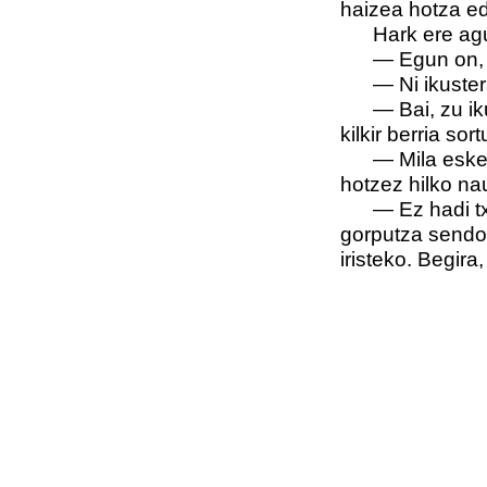
haizea hotza ed
Hark ere agur
— Egun on, kil
— Ni ikuster
— Bai, zu ikus
kilkir berria sor
— Mila esker, 
hotzez hilko na
— Ez hadi txep
gorputza sendotu
iristeko. Begira