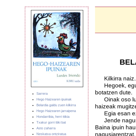
BEL
Kilkirra naiz. K
Hegoek, eguzki
botatzen dute.
Sarrera
Oinak oso luze
Hego Haizearen ipuinak
haizeak mugitz
Belardia galdu zuen kilkirra
Hego Haizearen jarraipena
Egia esan ezker
Hondarribia, herri ttikia
Jende nagusiak
Txakur gorri ttiki bat
Baina ipuin hau
Asto zaharra
nagusiarentzat,
Neskatxa ontziratua