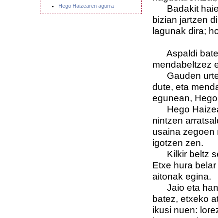
Hego Haizearen agurra
Badakit haiei k
bizian jartzen 
lagunak dira; ho
Aspaldi batean
mendabeltzez es
Gauden urteet
dute, eta menda
egunean, Hego 
Hego Haizea, be
nintzen arratsa
usaina zegoen n
igotzen zen.
Kilkir beltz se
Etxe hura belar
aitonak egina.
Jaio eta handi
batez, etxeko 
ikusi nuen: lore