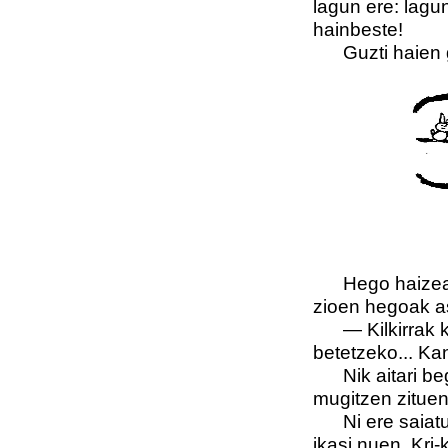
lagun ere: lagun
hainbeste!
Guzti haien ga
Hego haizeak a
zioen hegoak as
— Kilkirrak ka
betetzeko... Kan
Nik aitari beg
mugitzen zituen, 
Ni ere saiatu n
ikasi nuen. Kri-