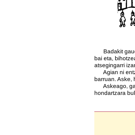
Badakit gauez 
bai eta, bihotz
atsegingarri iza
Agian ni entzu
barruan. Aske, 
Askeago, gau e
hondartzara bul