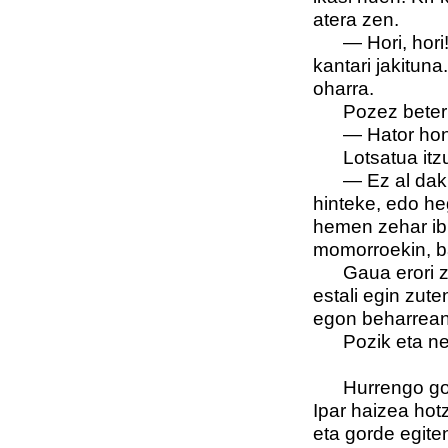
atera zen.
— Hori, hori! 
kantari jakitun
oharra.
Pozez beterik, 
— Hator honun
Lotsatua itzuli
— Ez al dakik, 
hinteke, edo heg
hemen zehar ibil
momorroekin, b
Gaua erori zen 
estali egin zute
egon beharrean
Pozik eta neka
Hurrengo goize
Ipar haizea hotz
eta gorde egite