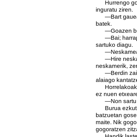
Hurrengo goizea
inguratu ziren.
—Bart gauean 
batek.
—Goazen bila
—Bai; harrapa
sartuko diagu.
—Neskameak let
—Hire neskame
neskamerik, zera
—Berdin zaiok,
alaiago kantatz
Horrelakoak en
ez nuen etxeare
—Non sartu ot
Burua ezkutatu
batzuetan gosea
maite. Nik gogo
gogoratzen zitz
Handik laster 