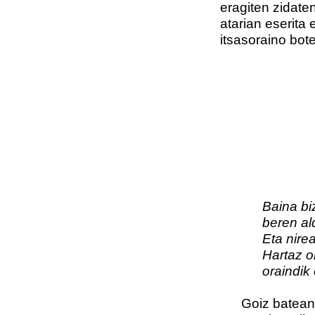
eragiten zidate
atarian eserita 
itsasoraino bot
Baina bizitza
beren alde tx
Eta nireak e
Hartaz oro
oraindik ere 
Goiz batean be