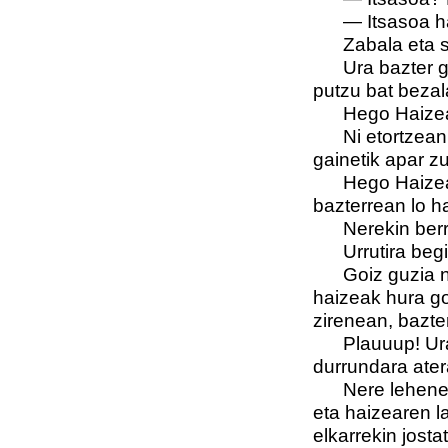
— Itsasoa ha
Zabala eta s
Ura bazter guzt
putzu bat bezal
Hego Haizea da
Ni etortzean be
gainetik apar zu
Hego Haizea da
bazterrean lo h
Nerekin berriz 
Urrutira begira
Goiz guzia nire
haizeak hura go
zirenean, bazte
Plauuup! Urak,
durrundara ate
Nere lehenengo
eta haizearen la
elkarrekin josta