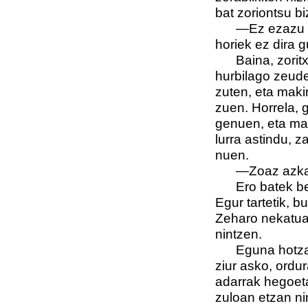
bat zoriontsu bi
—Ez ezazu neg
horiek ez dira gu
Baina, zoritxa
hurbilago zeude
zuten, eta maki
zuen. Horrela, 
genuen, eta mam
lurra astindu, z
nuen.
—Zoaz azkar h
Ero batek bezal
Egur tartetik, bu
Zeharo nekatua,
nintzen.
Eguna hotza z
ziur asko, ordu
adarrak hegoeta
zuloan etzan nin