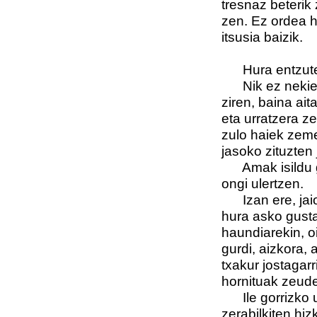
tresnaz beterik
zen. Ez ordea 
itsusia baizik.
Hura entzutean
Nik ez nekien 
ziren, baina ait
eta urratzera z
zulo haiek zem
jasoko zituzten 
Amak isildu ga
ongi ulertzen.
Izan ere, jaio 
hura asko gusta
haundiarekin, oi
gurdi, aizkora, 
txakur jostagarr
hornituak zeud
Ile gorrizko um
zerabilkiten hiz