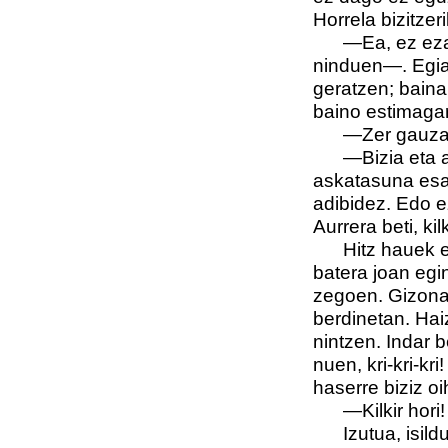
Horrela bizitzer
—Ea, ez ezazu 
ninduen—. Egia 
geratzen; baina
baino estimagar
—Zer gauza da
—Bizia eta aska
askatasuna esan
adibidez. Edo ez
Aurrera beti, kil
Hitz hauek es
batera joan egi
zegoen. Gizona
berdinetan. Hai
nintzen. Indar b
nuen, kri-kri-kr
haserre biziz o
—Kilkir hori! Is
Izutua, isildu 