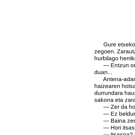
Gure etxeko ata
zegoen. Zarautz 
hurbilago herrik
— Entzun ongi
duan...
Antena-adarrak 
haizearen hotsa
durrundara haun
sakona eta zara
— Zer da hori?
— Ez beldurtu
— Baina zer d
— Hori itsas
— Itsasoa? Et