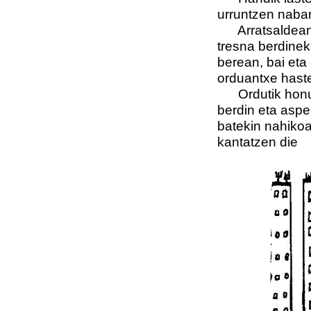
urruntzen nabari
Arratsaldean, 
tresna berdinek
berean, bai eta 
orduantxe haste
Ordutik honu
berdin eta asper
batekin nahikoa
kantatzen die